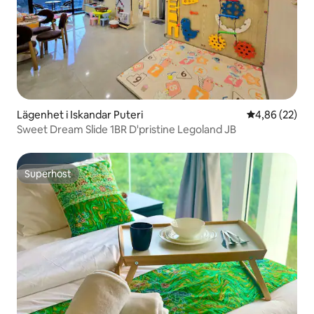
Lägenhet i Iskandar Puteri
4,86 av 5 i g
4,86 (22)
Sweet Dream Slide 1BR D'pristine Legoland JB
Superhost
Superhost