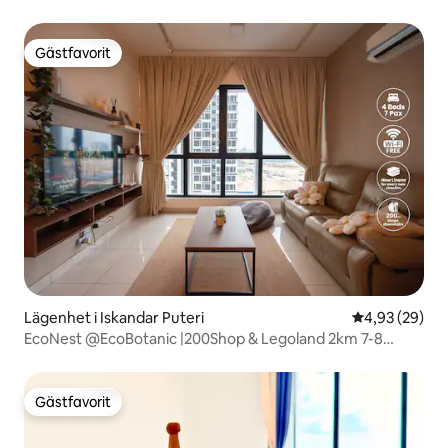
Gästfavorit
Gästfavorit
Lägenhet i Iskandar Puteri
4,93 av 5 i g
4,93 (29)
EcoNest @EcoBotanic |200Shop & Legoland 2km 7-8
personer
Gästfavorit
Gästfavorit