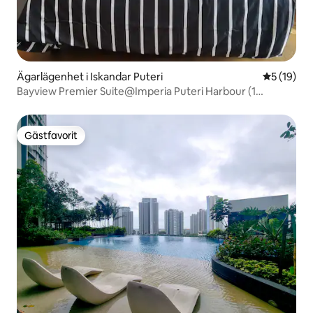
Ägarlägenhet i Iskandar Puteri
5 av 5 i g
5 (19)
Bayview Premier Suite@Imperia Puteri Harbour (1
sovrum)
Gästfavorit
Gästfavorit