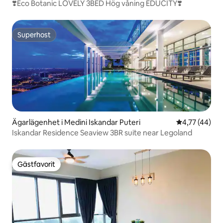
❣️Eco Botanic LOVELY 3BED Hög våning EDUCITY❣️
Superhost
Superhost
Ägarlägenhet i Medini Iskandar Puteri
4,77 av 5 i g
4,77 (44)
Iskandar Residence Seaview 3BR suite near Legoland
Gästfavorit
Gästfavorit