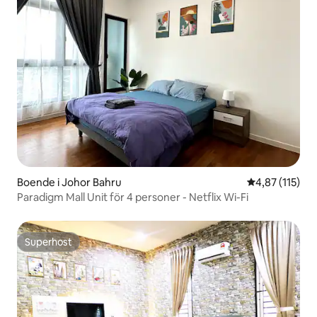
Boende i Johor Bahru
4,87 av 5 i ge
4,87 (115)
Paradigm Mall Unit för 4 personer - Netflix Wi-Fi
Superhost
Superhost