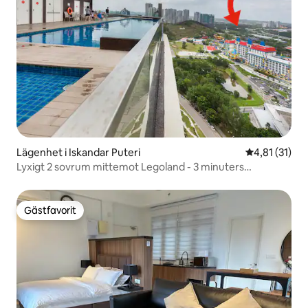
Lägenhet i Iskandar Puteri
4,81 av 5 i 
4,81 (31)
Lyxigt 2 sovrum mittemot Legoland - 3 minuters
promenad
Gästfavorit
Gästfavorit