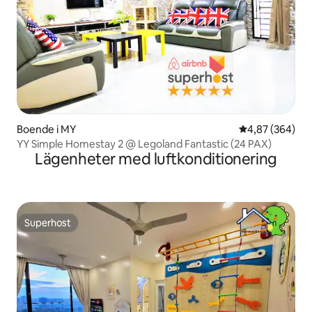
Boende i MY
4,87 av 5 i ge
4,87 (364)
YY Simple Homestay 2 @ Legoland Fantastic (24 PAX)
Lägenheter med luftkonditionering
Superhost
Superhost