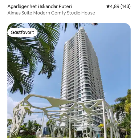
Ägarlägenhet i Iskandar Puteri
4,89 av 5 i ge
4,89 (143)
Almas Suite Modern Comfy Studio House
Gästfavorit
Gästfavorit