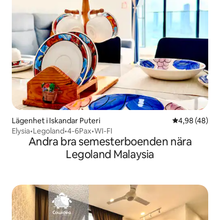
Lägenhet i Iskandar Puteri
4,98 av 5 i g
4,98 (48)
Elysia•Legoland•4-6Pax•WI-FI
Andra bra semesterboenden nära
Legoland Malaysia