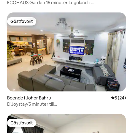
ECOHAUS Garden 15 minuter Legoland +
Karaoke/Poolbord
Gästfavorit
Gästfavorit
Boende i Johor Bahru
5 av 5 i g
5 (24)
D'Joystay/5 minuter till
Aeon/BBQ/karaoke/Legoland/15pax
Gästfavorit
Gästfavorit