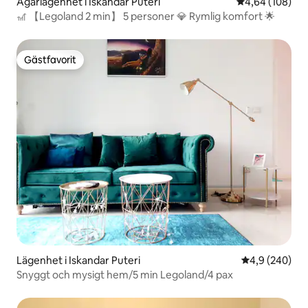
Ägarlägenhet i Iskandar Puteri
4,64 av 5 i ge
4,64 (108)
🎢 【Legoland 2 min】 5 personer 💎 Rymlig komfort 🌟
Gästfavorit
Gästfavorit
Lägenhet i Iskandar Puteri
4,9 av 5 i ge
4,9 (240)
Snyggt och mysigt hem/5 min Legoland/4 pax