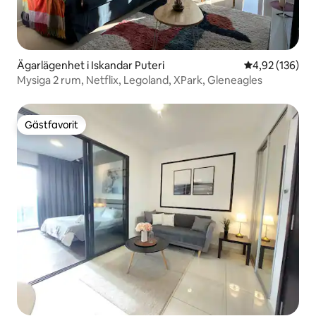
Ägarlägenhet i Iskandar Puteri
4,92 av 5 i ge
4,92 (136)
Mysiga 2 rum, Netflix, Legoland, XPark, Gleneagles
Gästfavorit
Gästfavorit