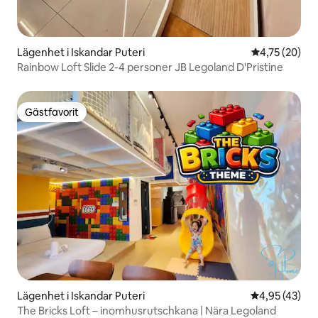
Lägenhet i Iskandar Puteri
4,75 av 5 i g
4,75 (20)
Rainbow Loft Slide 2-4 personer JB Legoland D'Pristine
Gästfavorit
Gästfavorit
Lägenhet i Iskandar Puteri
4,95 av 5 i g
4,95 (43)
The Bricks Loft – inomhusrutschkana | Nära Legoland