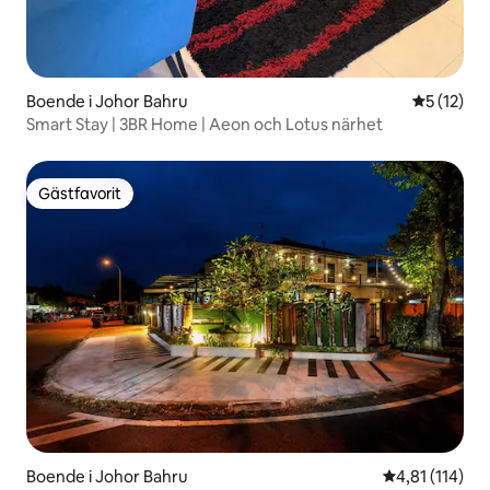
Boende i Johor Bahru
5 av 5 i g
5 (12)
Smart Stay | 3BR Home | Aeon och Lotus närhet
Gästfavorit
Gästfavorit
Boende i Johor Bahru
4,81 av 5 i g
4,81 (114)