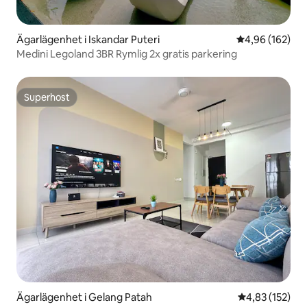
Ägarlägenhet i Iskandar Puteri
4,96 av 5 i ge
4,96 (162)
Medini Legoland 3BR Rymlig 2x gratis parkering
Superhost
Superhost
Ägarlägenhet i Gelang Patah
4,83 av 5 i ge
4,83 (152)