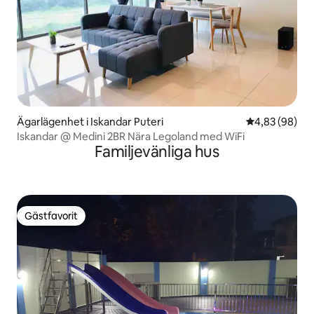
Ägarlägenhet i Iskandar Puteri
4,83 av 5 i g
4,83 (98)
Iskandar @ Medini 2BR Nära Legoland med WiFi
Familjevänliga hus
Gästfavorit
Gästfavorit