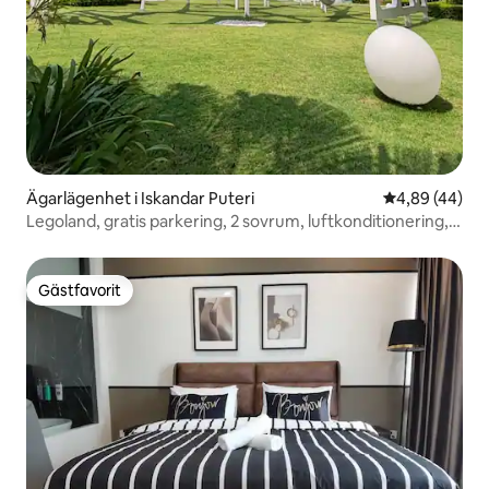
Ägarlägenhet i Iskandar Puteri
4,89 av 5 i g
4,89 (44)
Legoland, gratis parkering, 2 sovrum, luftkonditionering,
Wifi, tvättmaskin, 4 personer
Gästfavorit
Gästfavorit