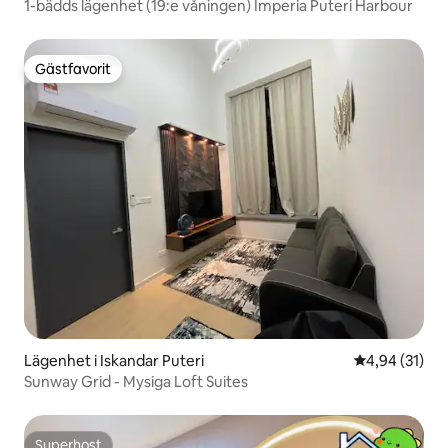
1-bädds lägenhet (19:e våningen) Imperia Puteri Harbour
Gästfavorit
Gästfavorit
Lägenhet i Iskandar Puteri
4,94 av 5 i g
4,94 (31)
Sunway Grid - Mysiga Loft Suites
Superhost