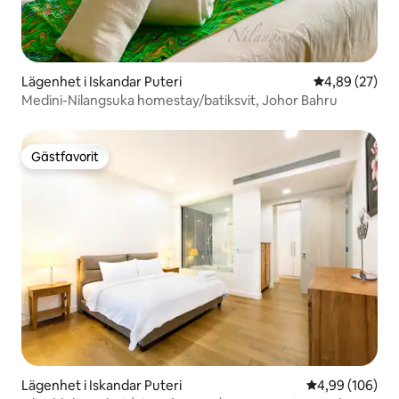
Lägenhet i Iskandar Puteri
4,89 av 5 i g
4,89 (27)
Medini-Nilangsuka homestay/batiksvit, Johor Bahru
Gästfavorit
Gästfavorit
Lägenhet i Iskandar Puteri
4,99 av 5 i ge
4,99 (106)