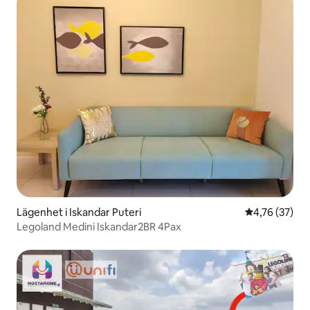
Lägenhet i Iskandar Puteri
4,76 av 5 i g
4,76 (37)
Legoland Medini Iskandar2BR 4Pax