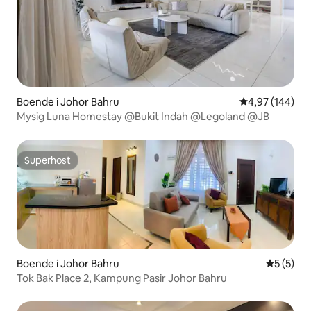
Boende i Johor Bahru
4,97 av 5 i ge
4,97 (144)
Mysig Luna Homestay @Bukit Indah @Legoland @JB
Superhost
Superhost
Boende i Johor Bahru
5 av 5 i 
5 (5)
Tok Bak Place 2, Kampung Pasir Johor Bahru