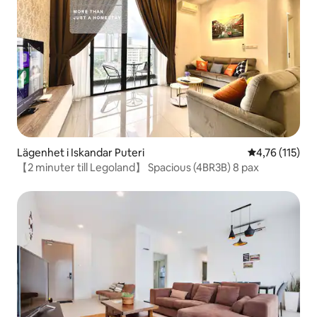
Lägenhet i Iskandar Puteri
4,76 av 5 i g
4,76 (115)
【2 minuter till Legoland】 Spacious (4BR3B) 8 pax