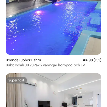
Boende i Johor Bahru
4,98 av 5 i ge
4,98 (133)
Bukit Indah JB 20Pax 2 våningar hörnpool och EV
Superhost
Superhost