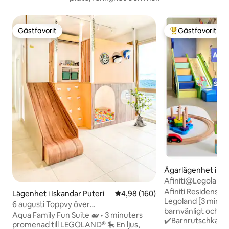
Gästfavorit
Gästfavorit
Gästfavorit
Populär gästfavor
Ägarlägenhet i Is
ri
Afiniti@Legoland
våningen/Rymlig f
Afiniti Residensi –
Lägenhet i Iskandar Puteri
4,98 av 5 i genomsnittligt bety
4,98 (160)
Legoland [3 minut
6 augusti Toppvy över
barnvänligt och p
Legoland/bubbelpool barnvänlig Aqua
Aqua Family Fun Suite 🐋 • 3 minuters
✔️Barnrutschkana,
JB
promenad till LEGOLAND® 🎠 En ljus,