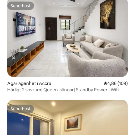
Superhost
Superhost
Ägarlägenhet i Accra
4,86 av 5 i ge
4,86 (109)
Härligt 2 sovrum| Queen-sängar| Standby Power | Wifi
Superhost
Superhost