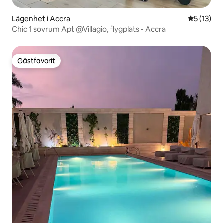
Lägenhet i Accra
5 av 5 i g
5 (13)
Chic 1 sovrum Apt @Villagio, flygplats - Accra
Gästfavorit
Gästfavorit