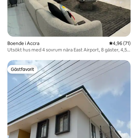
Boende i Accra
4,96 av 5 i g
4,96 (71)
Utsökt hus med 4 sovrum nära East Airport, 8 gäster, 4,5
badrum
Gästfavorit
Gästfavorit