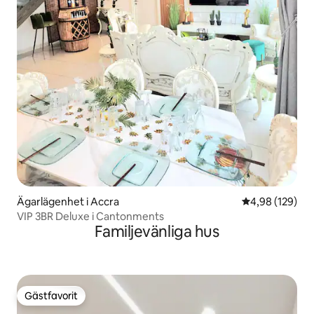
Ägarlägenhet i Accra
4,98 av 5 i ge
4,98 (129)
VIP 3BR Deluxe i Cantonments
Familjevänliga hus
Gästfavorit
Gästfavorit