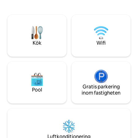
dig som hemma. U
säkerställer oavbruten komfort, och en
attraktioner, njut
vaktmästare på plats dygnet runt är
koppla av i detta 
tillgänglig för att hjälpa till under hela din
urbana flykt väntar
vistelse. En privat kock finns också
Haatso – boka nu 
tillgänglig på begäran för en mer
vistelse!
personlig och lyxig upplevelse.
Kök
Wifi
Gratis parkering
Pool
inom fastigheten
Luftkonditionering