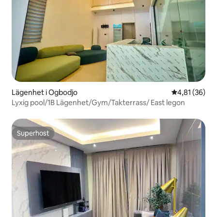
Lägenhet i Ogbodjo
4,81 av 5 i g
4,81 (36)
Lyxig pool/1B Lägenhet/Gym/Takterrass/ East legon
Superhost
Superhost