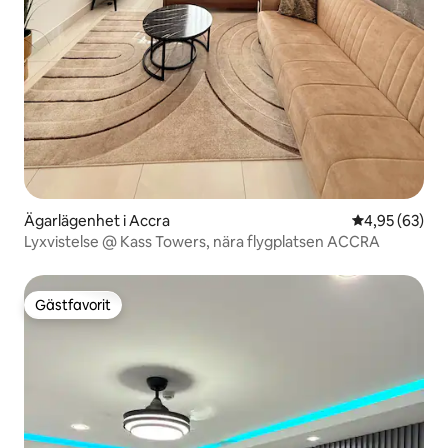
Ägarlägenhet i Accra
4,95 av 5 i g
4,95 (63)
Lyxvistelse @ Kass Towers, nära flygplatsen ACCRA
Gästfavorit
Gästfavorit