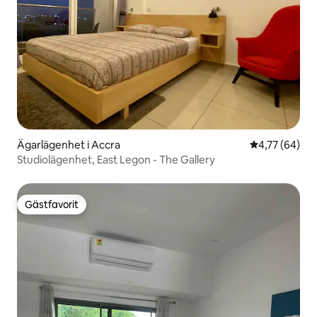
Ägarlägenhet i Accra
4,77 av 5 i g
4,77 (64)
Studiolägenhet, East Legon - The Gallery
Gästfavorit
Gästfavorit