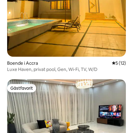
Boende i Accra
5 av 5 i g
5 (12)
Luxe Haven, privat pool, Gen, Wi-Fi, TV, W/D
Gästfavorit
Gästfavorit