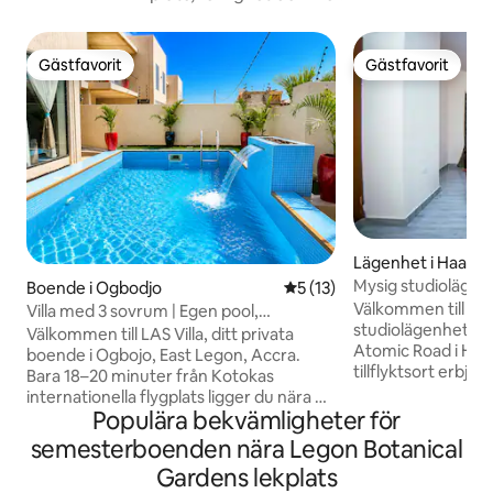
Gästfavorit
Gästfavorit
Gästfavorit
Gästfavorit
Lägenhet i Haatso
Mysig studiolägen
Boende i Ogbodjo
5 av 5 i genomsnittligt be
5 (13)
Välkommen till vå
Villa med 3 sovrum | Egen pool,
studiolägenhet in
reservström | East Legon
Välkommen till LAS Villa, ditt privata
Atomic Road i Haa
boende i Ogbojo, East Legon, Accra.
tillflyktsort erbju
Bara 18–20 minuter från Kotokas
blandning av komf
internationella flygplats ligger du nära de
vilket ger en ideali
Populära bekvämligheter för
bästa restaurangerna, affärerna och
vistelse. Med ge
nattlivet. Villan har tre rymliga sovrum
semesterboenden nära Legon Botanical
inredning, moder
med badrum, modern inredning och en
Gardens lekplats
en lugn atmosfär
privat pool. Pålitlig reservström