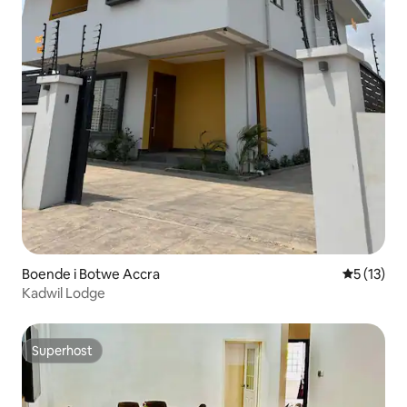
Boende i Botwe Accra
5 av 5 i g
5 (13)
Kadwil Lodge
Superhost
Superhost