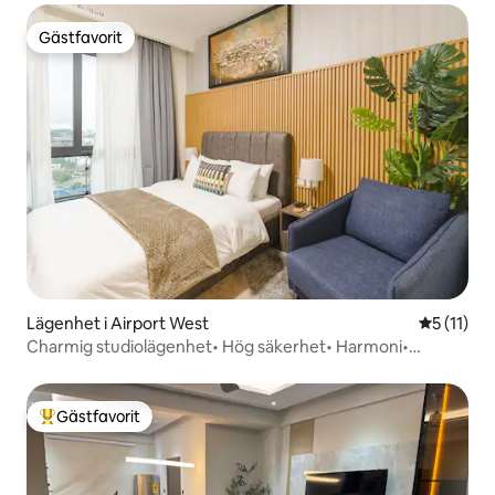
Gästfavorit
Gästfavorit
Lägenhet i Airport West
5 av 5 i 
5 (11)
Charmig studiolägenhet• Hög säkerhet• Harmoni•
Flygplatstransfer
Gästfavorit
Populär gästfavorit