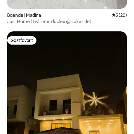
Boende i Madina
5 av 5 i g
5 (20)
Just Home (Tvårums duplex @ Lakeside)
Gästfavorit
Gästfavorit