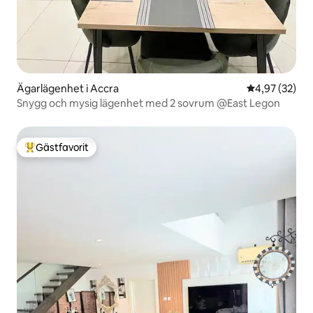
Ägarlägenhet i Accra
4,97 av 5 i g
4,97 (32)
Snygg och mysig lägenhet med 2 sovrum @East Legon
Gästfavorit
Populär gästfavorit