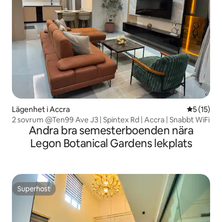
Lägenhet i Accra
5 av 5 i g
5 (15)
2 sovrum @Ten99 Ave J3 | Spintex Rd | Accra | Snabbt WiFi
Andra bra semesterboenden nära
Legon Botanical Gardens lekplats
Superhost
Superhost