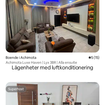
Boende i Achimota
5 av 5 i g
5 (15)
Achimota Luxe Haven | Lyx 3BR | Alla ensuite
Lägenheter med luftkonditionering
Superhost
Superhost