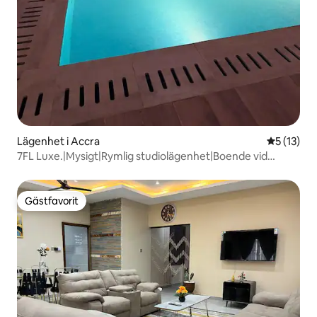
Lägenhet i Accra
5 av 5 i g
5 (13)
7FL Luxe.|Mysigt|Rymlig studiolägenhet|Boende vid
flygplatsen
Gästfavorit
Gästfavorit