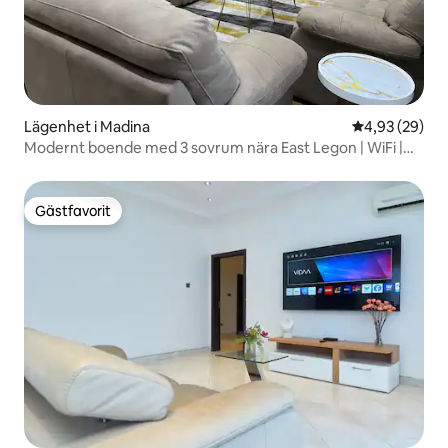
Lägenhet i Madina
4,93 av 5 i g
4,93 (29)
Modernt boende med 3 sovrum nära East Legon | WiFi |
Luftkonditionering | Parkering
Gästfavorit
Gästfavorit