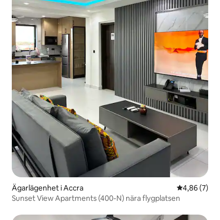
Ägarlägenhet i Accra
4,86 av 5 i 
4,86 (7)
Sunset View Apartments (400-N) nära flygplatsen