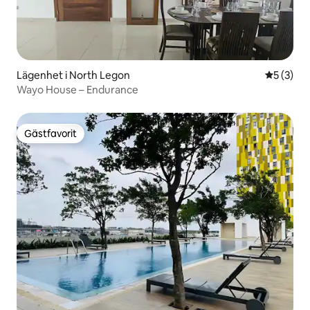
Lägenhet i North Legon
5 av 5 i 
5 (3)
Wayo House – Endurance
Gästfavorit
Gästfavorit