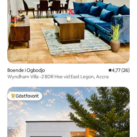
Boende i Ogbodjo
4,77 av 5 i g
4,77 (26)
Wyndham Villa -2 BDR Hse vid East Legon, Accra
Gästfavorit
Populär gästfavorit