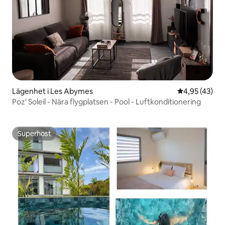
Lägenhet i Les Abymes
4,95 av 5 i g
4,95 (43)
Poz' Soleil - Nära flygplatsen - Pool - Luftkonditionering
Superhost
Superhost