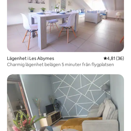
Lägenhet i Les Abymes
4,81 av 5 i g
4,81 (36)
Charmig lägenhet belägen 5 minuter från flygplatsen