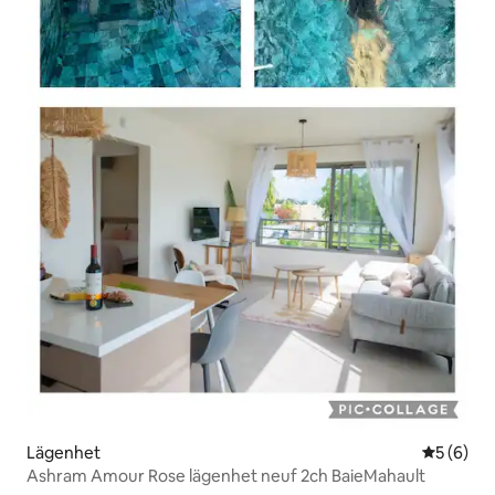
Lägenhet
5 av 5 i 
5 (6)
Ashram Amour Rose lägenhet neuf 2ch BaieMahault