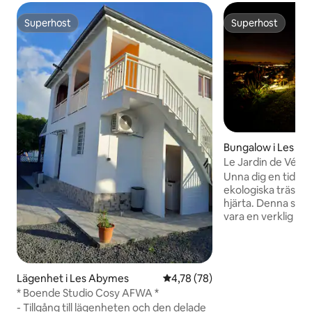
Superhost
Superhost
Superhost
Superhost
Bungalow i Les A
Le Jardin de Védè
Unna dig en tidlös
ekologiska trästug
hjärta. Denna stug
vara en verklig fr
komfort, autentici
miljön. Njut av ett
att bo på och oförg
brasan under stjär
Lägenhet i Les Abymes
4,78 av 5 i genomsnittligt be
4,78 (78)
dig med denna upp
* Boende Studio Cosy AFWA *
frånkoppling. Ut
- Tillgång till lägenheten och den delade
miljövänligt (komp