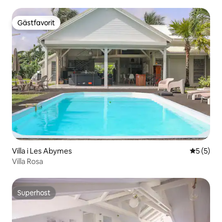
Gästfavorit
Gästfavorit
Villa i Les Abymes
5 av 5 i 
5 (5)
Villa Rosa
Superhost
Superhost