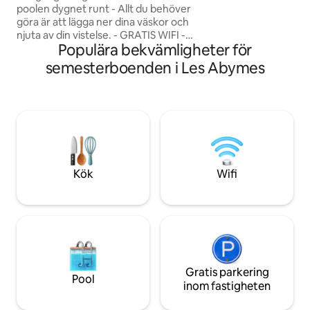
poolen dygnet runt - Allt du behöver
Mer än ett ställe a
göra är att lägga ner dina väskor och
att njuta av!!!!
njuta av din vistelse. - GRATIS WIFI -
Populära bekvämligheter för
Netflix kommer att krydda din vistelse. -
Perfekt läge, mitt på ön, 5 minuters
semesterboenden i Les Abymes
bilresa till flygplatsen och 15 minuter från
Gosier Beach. - Privat och säker
parkering. - Nära med bil: Cinestar,
restauranger, köpcentrum. - Den nya
CHU ligger 5 minuters promenad bort. -
Vattenkokare, kaffebryggare - Delad
tvättmaskin
Kök
Wifi
Gratis parkering
Pool
inom fastigheten