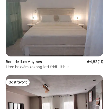
Superhost
Boende i Les Abymes
4,82 av 5 i 
4,82 (11)
Liten bekväm kokong i ett fridfullt hus
Gästfavorit
Gästfavorit