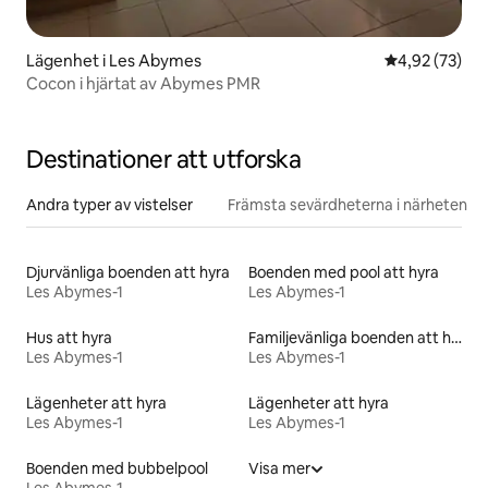
Lägenhet i Les Abymes
4,92 av 5 i g
4,92 (73)
Cocon i hjärtat av Abymes PMR
Destinationer att utforska
Andra typer av vistelser
Främsta sevärdheterna i närheten
Djurvänliga boenden att hyra
Boenden med pool att hyra
Les Abymes-1
Les Abymes-1
Hus att hyra
Familjevänliga boenden att hyra
Les Abymes-1
Les Abymes-1
Lägenheter att hyra
Lägenheter att hyra
Les Abymes-1
Les Abymes-1
Boenden med bubbelpool
Visa mer
Les Abymes-1