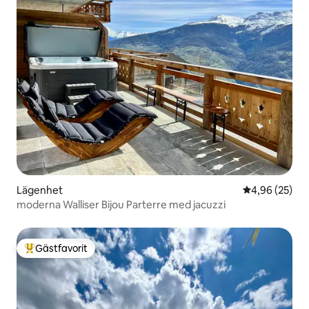
Lägenhet
4,96 av 5 i g
4,96 (25)
moderna Walliser Bijou Parterre med jacuzzi
Gästfavorit
Populär gästfavorit