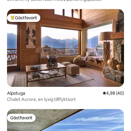
Gästfavorit
Populär gästfavorit
Alpstuga
4,98 av 5 i g
4,98 (40)
Chalet Aurore, en lyxig tillflyktsort
Gästfavorit
Gästfavorit