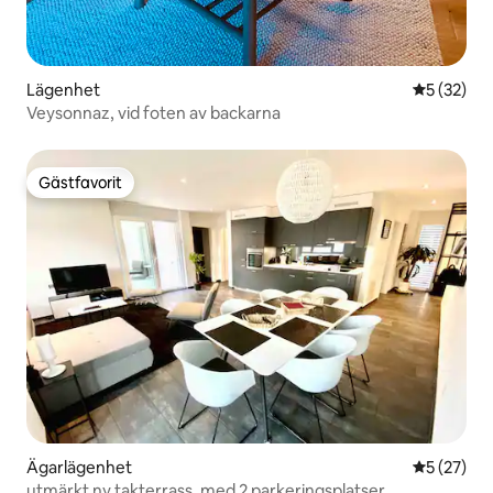
Lägenhet
5 av 5 i g
5 (32)
Veysonnaz, vid foten av backarna
Gästfavorit
Gästfavorit
Ägarlägenhet
5 av 5 i g
5 (27)
utmärkt ny takterrass. med 2 parkeringsplatser