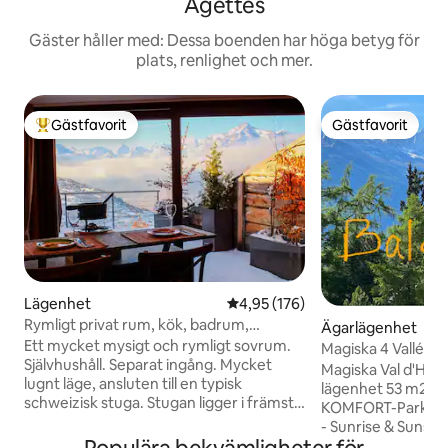
Agettes
Gäster håller med: Dessa boenden har höga betyg för
plats, renlighet och mer.
Gästfavorit
Gästfavorit
Populär gästfavorit
Gästfavorit
Lägenhet
4,95 av 5 i genomsnittligt bet
4,95 (176)
Rymligt privat rum, kök, badrum,
Ägarlägenhet
Veysonnaz
Ett mycket mysigt och rymligt sovrum.
Magiska 4 Vallées 
Självhushåll. Separat ingång. Mycket
utsikt / Pool / Bast
Magiska Val d'Hérens! Supe
lugnt läge, ansluten till en typisk
lägenhet 53 m2-My
schweizisk stuga. Stugan ligger i främsta
KOMFORT-Parkerin
raden mot bergen, utsikt helt släppt
- Sunrise & Sunset
med fantastisk utsikt över de
Pingis, Biljard, Fot