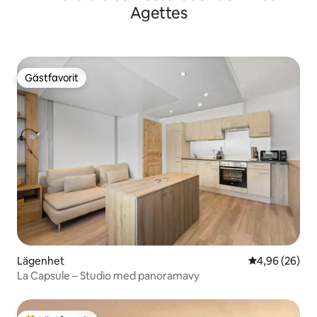
Agettes
Gästfavorit
Gästfavorit
Lägenhet
4,96 av 5 i g
4,96 (26)
La Capsule – Studio med panoramavy