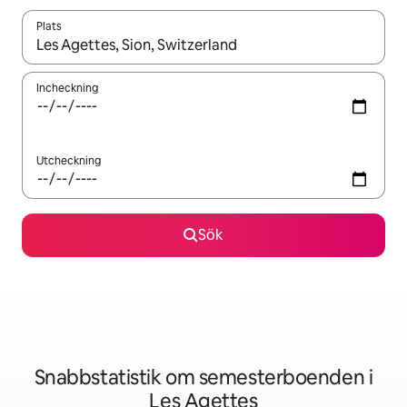
Plats
När resultaten är tillgängliga kan du navigera med upp- och ned
Incheckning
Utcheckning
Sök
Snabbstatistik om semesterboenden i
Les Agettes