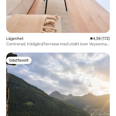
Lägenhet
4,59 av 5 i ge
4,59 (172)
Centrerad, trädgård/terrasse med utsikt över Veysonnaz
!
Gästfavorit
Gästfavorit