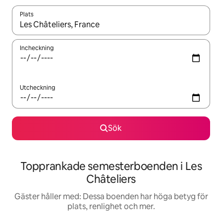
Plats
När resultaten är tillgängliga kan du navigera med upp- och ned
Incheckning
Utcheckning
Sök
Topprankade semesterboenden i Les
Châteliers
Gäster håller med: Dessa boenden har höga betyg för
plats, renlighet och mer.