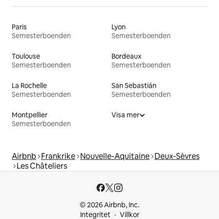
Paris
Lyon
Semesterboenden
Semesterboenden
Toulouse
Bordeaux
Semesterboenden
Semesterboenden
La Rochelle
San Sebastián
Semesterboenden
Semesterboenden
Montpellier
Visa mer
Semesterboenden
Airbnb
Frankrike
Nouvelle-Aquitaine
Deux-Sèvres
Les Châteliers
© 2026 Airbnb, Inc.
Integritet
Villkor