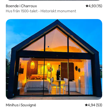
Boende i Charroux
4,93 av 5 i g
4,93 (15)
Hus från 1500-talet - Historiskt monument
Minihus i Souvigné
4,94 av 5 i g
4,94 (53)