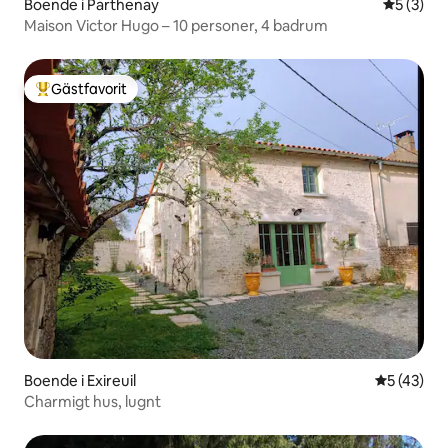
Boende i Parthenay
5 av 5 i 
5 (3)
Maison Victor Hugo – 10 personer, 4 badrum
Gästfavorit
Populär gästfavorit
Boende i Exireuil
5 av 5 i g
5 (43)
Charmigt hus, lugnt