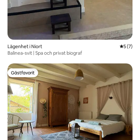
Lägenhet i Niort
5 av 5 i 
5 (7)
Balinea-svit | Spa och privat biograf
Gästfavorit
Gästfavorit