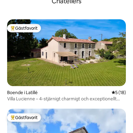
Châteliers
Gästfavorit
Populär gästfavorit
Boende i Latillé
5 av 5 i g
5 (18)
Villa Lucienne – 4-stjärnigt charmigt och exceptionellt
boende
Gästfavorit
Populär gästfavorit