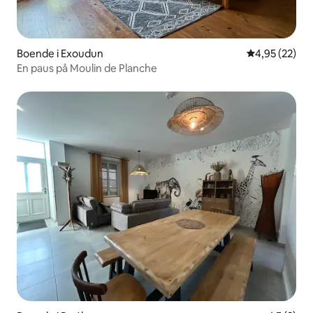
Boende i Exoudun
4,95 av 5 i g
4,95 (22)
En paus på Moulin de Planche