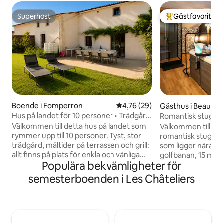
Superhost
Gästfavorit
Superhost
Populär gästfavor
Boende i Fomperron
4,76 av 5 i genomsnittligt be
4,76 (29)
Gästhus i Beaumon
Cyr
Hus på landet för 10 personer • Trädgård
Romantisk stuga pr
och lugn
Futuroscope 15 m
Välkommen till detta hus på landet som
Välkommen till Le
rymmer upp till 10 personer. Tyst, stor
romantisk stuga m
trädgård, måltider på terrassen och grill:
som ligger nära La
allt finns på plats för enkla och vänliga
golfbanan, 15 min
Populära bekvämligheter för
stunder med familj eller vänner, omgivet
Privat jacuzzi, Lo
av naturen, lokala produkter och
Netflix, Prime...:
semesterboenden i Les Châteliers
fantastiska turistattraktioner.
välbefinnande och 
Futuroscope och Poitiers ligger 40
och intim atmosfär
minuter bort, Parthenay ligger 25
semester. Cyklar tillgän
minuter bort och den galloromanska
massage, måltider
platsen Sanxay ligger 20 minuter bort. La
alternativ. En romantisk semester borta