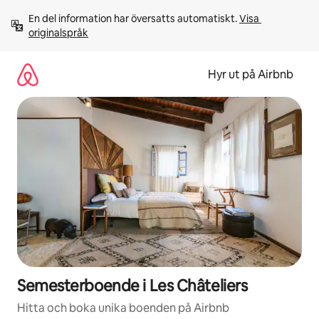
Hoppa
En del information har översatts automatiskt. 
Visa 
till
originalspråk
innehåll
Hyr ut på Airbnb
Semesterboende i Les Châteliers
Hitta och boka unika boenden på Airbnb