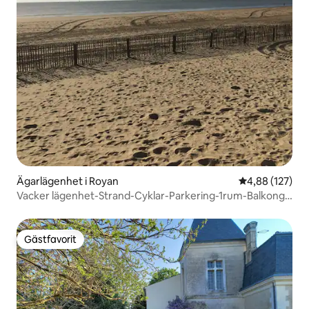
Ägarlägenhet i Royan
4,88 av 5 i ge
4,88 (127)
Vacker lägenhet-Strand-Cyklar-Parkering-1rum-Balkong-
Grill
Gästfavorit
Gästfavorit