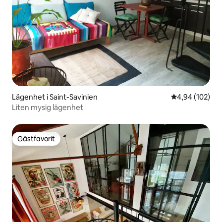
Lägenhet i Saint-Savinien
4,94 av 5 i ge
4,94 (102)
Liten mysig lägenhet
Gästfavorit
Gästfavorit