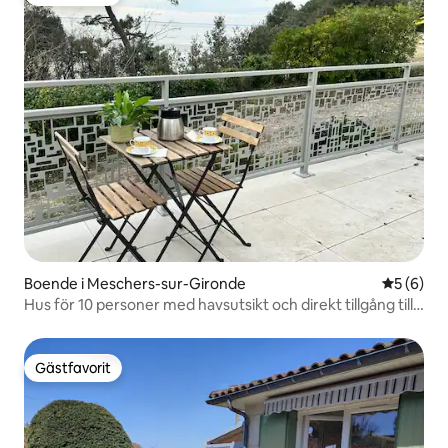
Gästfavorit
Boende i Meschers-sur-Gironde
5 av 5 i 
5 (6)
Hus för 10 personer med havsutsikt och direkt tillgång till
stranden
Gästfavorit
Gästfavorit