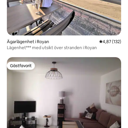
Ägarlägenhet i Royan
4,87 av 5 i ge
4,87 (132)
Lägenhet*** med utsikt över stranden i Royan
Gästfavorit
Gästfavorit