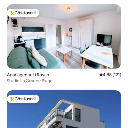
Gästfavorit
Populär gästfavorit
Ägarlägenhet i Royan
4,88 av 5 i ge
4,88 (121)
Studio La Grande Plage
Gästfavorit
Populär gästfavorit