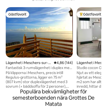
Gästfavorit
Gästfavorit
Gästfavorit
Populär gästfavor
Lägenhet i Meschers-sur-Gi
4,86 av 5 i genomsnittligt bety
4,86 (144)
Lägenhet i Mesche
ronde
nde
Fantastisk 3-rumslägenhet i duplex med
Studio cocon Od'à
havsutsikt
På klipporna i Meschers, precis intill
Njut av ett elegan
Regulus-grottorna, ligger en 75 m²
hjärtat av Meschers. Liten lägenhet 
(807 kvm) stor duplexlägenhet med 3
m2 som har allt s
sovrum (+ bäddsoffa för 2 personer),
inredd, hittar du e
Populära bekvämligheter för
helt renoverad, med havsutsikt. Fullt
luftkonditionering
utrustat. Unikt och lugnt läge med säker
madrasser 80) mi
semesterboenden nära Grottes De
åtkomst via en grind. 2 privata
diskmaskin och kva
Matata
parkeringsplatser finns tillgängliga.
att erbjuda dig en t