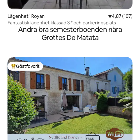
Lägenhet i Royan
4,87 av 5 i ge
4,87 (107)
Fantastisk lägenhet klassad 3 * och parkeringsplats
Andra bra semesterboenden nära
Grottes De Matata
Gästfavorit
Populär gästfavorit