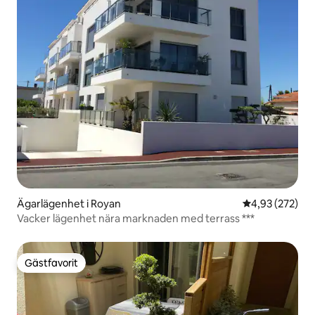
Ägarlägenhet i Royan
4,93 av 5 i ge
4,93 (272)
Vacker lägenhet nära marknaden med terrass ***
Gästfavorit
Gästfavorit