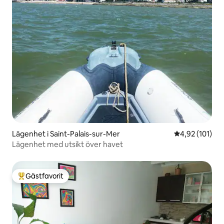
Lägenhet i Saint-Palais-sur-Mer
4,92 av 5 i ge
4,92 (101)
Lägenhet med utsikt över havet
Gästfavorit
Populär gästfavorit