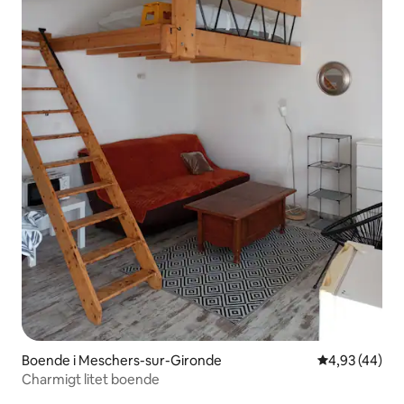
Boende i Meschers-sur-Gironde
4,93 av 5 i g
4,93 (44)
Charmigt litet boende