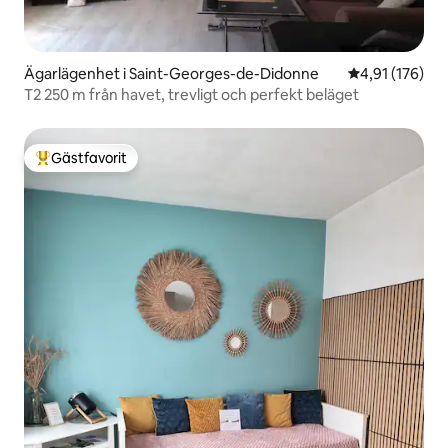
Ägarlägenhet i Saint-Georges-de-Didonne
4,91 av 5 i ge
4,91 (176)
T2 250 m från havet, trevligt och perfekt beläget
Gästfavorit
Populär gästfavorit