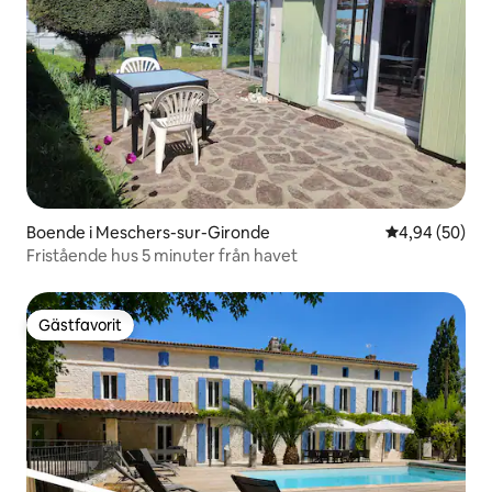
Boende i Meschers-sur-Gironde
4,94 av 5 i g
4,94 (50)
Fristående hus 5 minuter från havet
Gästfavorit
Gästfavorit