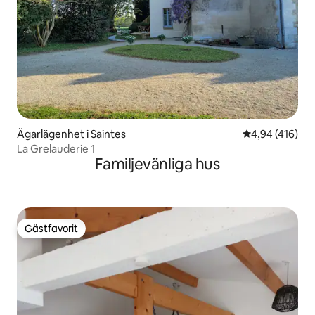
Ägarlägenhet i Saintes
4,94 av 5 i ge
4,94 (416)
La Grelauderie 1
Familjevänliga hus
Gästfavorit
Gästfavorit