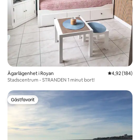
Ägarlägenhet i Royan
4,92 av 5 i ge
4,92 (184)
Stadscentrum - STRANDEN 1 minut bort!
Gästfavorit
Gästfavorit