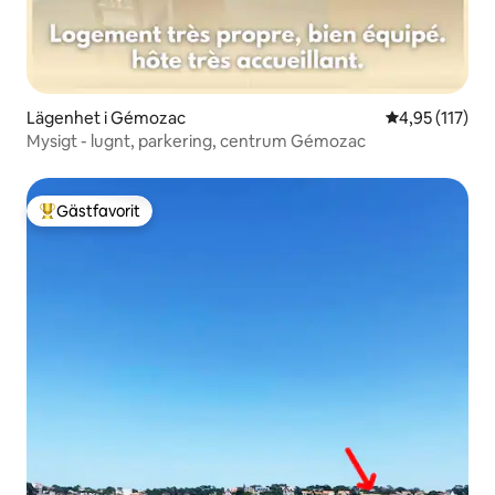
Lägenhet i Gémozac
4,95 av 5 i ge
4,95 (117)
Mysigt - lugnt, parkering, centrum Gémozac
Gästfavorit
Populär gästfavorit