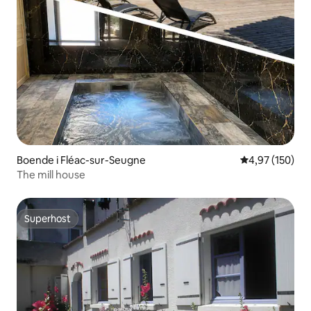
Boende i Fléac-sur-Seugne
4,97 av 5 i ge
4,97 (150)
The mill house
Superhost
Superhost