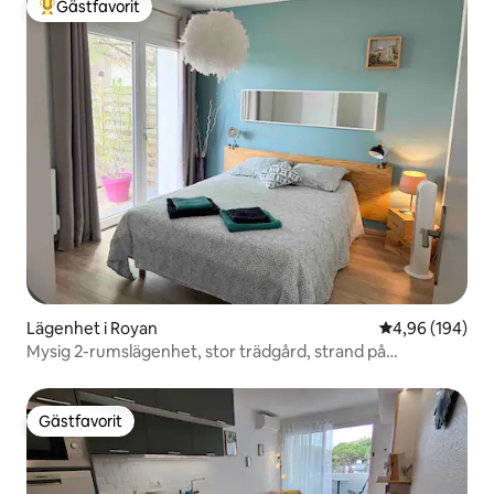
Gästfavorit
Populär gästfavorit
Lägenhet i Royan
4,96 av 5 i ge
4,96 (194)
Mysig 2-rumslägenhet, stor trädgård, strand på
gångavstånd.
Gästfavorit
Gästfavorit