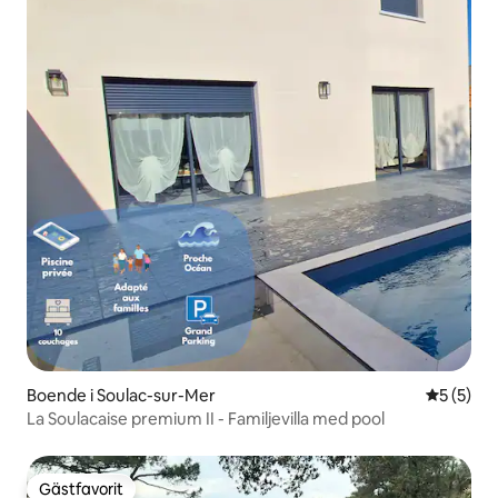
Boende i Soulac-sur-Mer
5 av 5 i 
5 (5)
La Soulacaise premium II - Familjevilla med pool
Gästfavorit