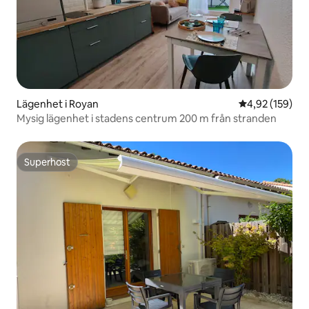
Lägenhet i Royan
4,92 av 5 i ge
4,92 (159)
Mysig lägenhet i stadens centrum 200 m från stranden
Superhost
Superhost