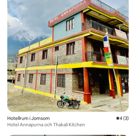
Hotellrum i Jomsom
4 av 5 i 
4 (3)
Hotel Annapurna och Thakali Kitchen