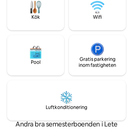
återförenas med nära och kära är
en lång vandring ell
Mahakaruna villa den perfekta flykten!
komma bort från sta
Kök
Wifi
Gratis parkering
Pool
inom fastigheten
Luftkonditionering
Andra bra semesterboenden i Lete