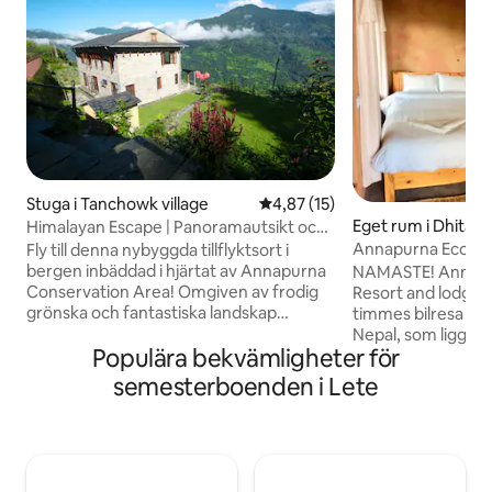
Stuga i Tanchowk village
4,87 av 5 i genomsnittligt be
4,87 (15)
Eget rum i Dhital
Himalayan Escape | Panoramautsikt och
privat kock
Annapurna Eco-vil
Fly till denna nybyggda tillflyktsort i
bergen inbäddad i hjärtat av Annapurna
NAMASTE! Annapurna Eco-Village
Conservation Area! Omgiven av frodig
Resort and lodge ä
grönska och fantastiska landskap
timmes bilresa (17
kombinerar denna villa med självhushåll
Nepal, som ligger 
Populära bekvämligheter för
moderna bekvämligheter med
Annapurna range a
traditionell charm. Njut av en svepande
Himalaya. De vackra gårdarna, rummen
semesterboenden i Lete
panoramautsikt över Himalaya. Njut av
och semesterorter
lyxen med en privat kock utan extra
exceptionellt vänli
kostnad – på begäran. Oavsett om du är
som har bott i omr
ute efter en fridfull tillflyktsort, ett
över sju generati
vandringsäventyr eller en plats att
kommer förbi för a