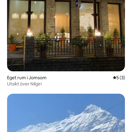
Eget rum i Jomsom
5 av 5 i 
5 (3)
Utsikt över Nilgiri