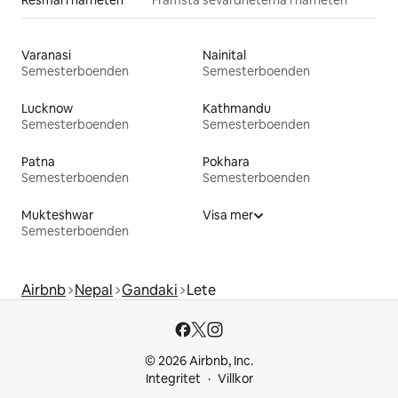
Resmål i närheten
Främsta sevärdheterna i närheten
Varanasi
Nainital
Semesterboenden
Semesterboenden
Lucknow
Kathmandu
Semesterboenden
Semesterboenden
Patna
Pokhara
Semesterboenden
Semesterboenden
Mukteshwar
Visa mer
Semesterboenden
Airbnb
Nepal
Gandaki
Lete
© 2026 Airbnb, Inc.
Integritet
Villkor