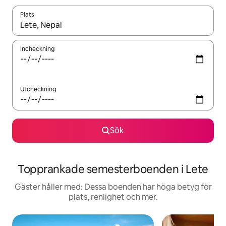
Plats
När resultaten är tillgängliga kan du navigera med upp- och ned
Incheckning
Utcheckning
Sök
Topprankade semesterboenden i Lete
Gäster håller med: Dessa boenden har höga betyg för
plats, renlighet och mer.