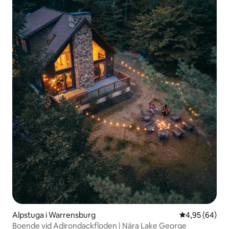
Alpstuga i Warrensburg
4,95 av 5 i g
4,95 (64)
Boende vid Adirondackfloden | Nära Lake George