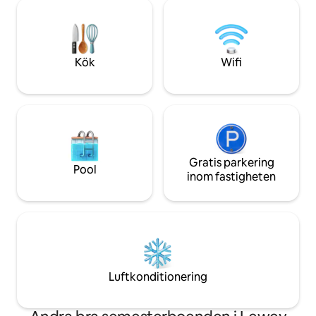
privat brygga, Tesla väggladdare och
vi kan godkänna di
mycket mer. Boendet ligger på en kulle
kan vi göra ett un
60 meter över sjönivån och ger
fantastisk utsikt året runt runt. En kort
promenad nerför den privata grusstigen
Kök
Wifi
tar dig till vattnet.
Gratis parkering
Pool
inom fastigheten
Luftkonditionering