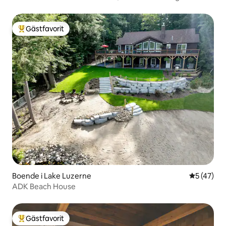
Gästfavorit
Populär gästfavorit
Boende i Lake Luzerne
5 av 5 i g
5 (47)
ADK Beach House
Gästfavorit
Populär gästfavorit