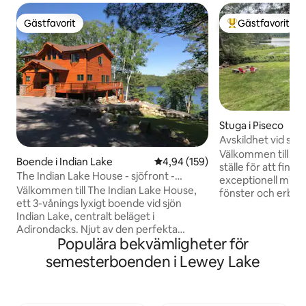
Gästfavorit
Gästfavorit
Gästfavorit
Populär gästfavor
Stuga i Piseco
Avskildhet vid sjö
Välkommen till Ca
Boende i Indian Lake
4,94 av 5 i genomsnittligt bety
4,94 (159)
ställe för att finna 
The Indian Lake House - sjöfront -
exceptionell miljö.
bubbelpool - bastu -
Välkommen till The Indian Lake House,
fönster och erbju
ett 3-vånings lyxigt boende vid sjön
och frekventa obse
Indian Lake, centralt beläget i
djur. Njut av enas
Adirondacks. Njut av den perfekta
med enkel tillgång 
Populära bekvämligheter för
naturresan med alla bekvämligheter du
båthus. VIKTIGT: Vår fantastiska
är van vid hemifrån. Höghastighets FIOS
städerska är tillg
semesterboenden i Lewey Lake
internet, standby generator för hela
fredag. Så – vi erbjuder vistelser må-fre,
hemmet, central luftkonditionering, 7-
fre-må, må-må elle
personers utomhus bubbelbad, bastu,
begär en av dessa