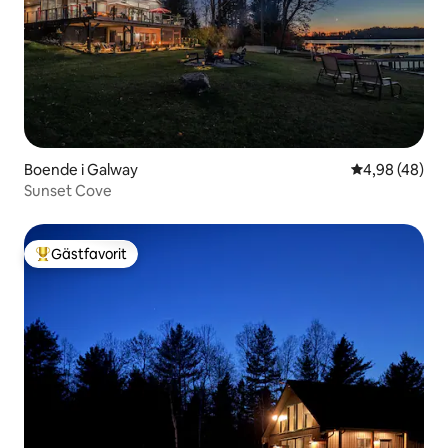
Boende i Galway
4,98 av 5 i g
4,98 (48)
Sunset Cove
Gästfavorit
Populär gästfavorit