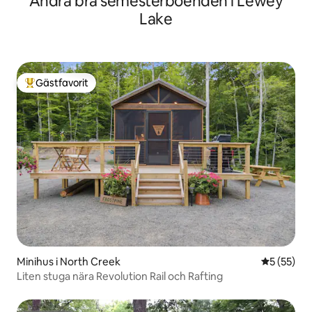
Andra bra semesterboenden i Lewey
Lake
Gästfavorit
Populär gästfavorit
Minihus i North Creek
5 av 5 i g
5 (55)
Liten stuga nära Revolution Rail och Rafting