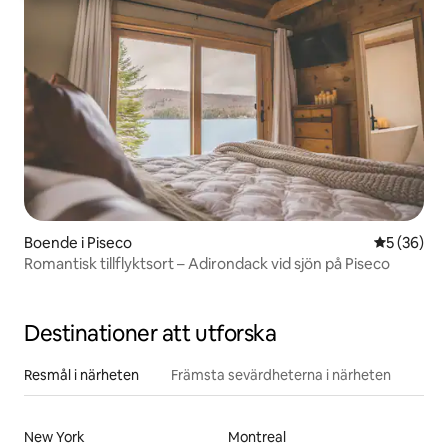
Boende i Piseco
5 av 5 i g
5 (36)
Romantisk tillflyktsort – Adirondack vid sjön på Piseco
Destinationer att utforska
Resmål i närheten
Främsta sevärdheterna i närheten
New York
Montreal