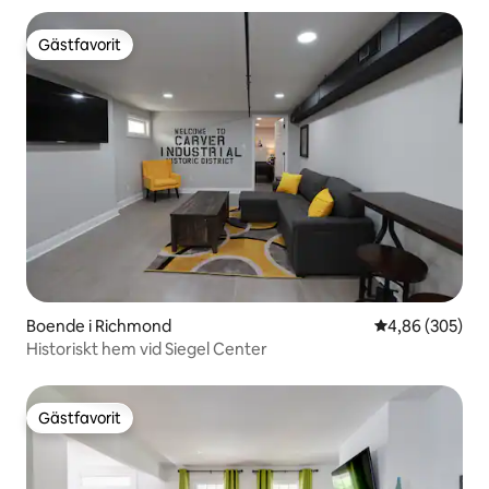
Gästfavorit
Gästfavorit
Boende i Richmond
4,86 av 5 i ge
4,86 (305)
Historiskt hem vid Siegel Center
Gästfavorit
Gästfavorit