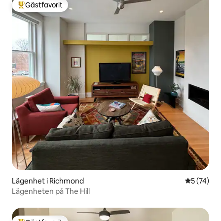
Gästfavorit
Populär gästfavorit
Lägenhet i Richmond
5 av 5 i g
5 (74)
Lägenheten på The Hill