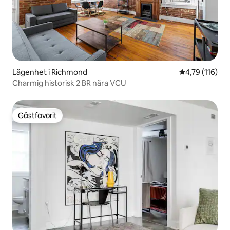
Lägenhet i Richmond
4,79 av 5 i ge
4,79 (116)
Charmig historisk 2 BR nära VCU
Gästfavorit
Gästfavorit