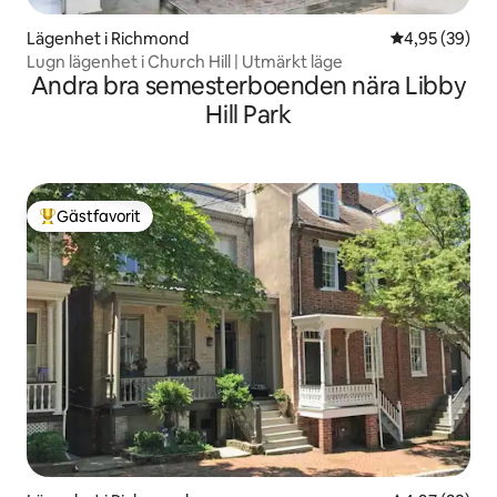
Lägenhet i Richmond
4,95 av 5 i g
4,95 (39)
Lugn lägenhet i Church Hill | Utmärkt läge
Andra bra semesterboenden nära Libby
Hill Park
Gästfavorit
Populär gästfavorit