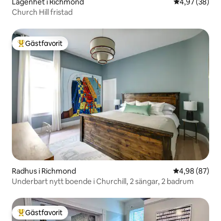
Lägenhet i Richmond
4,97 av 5 i g
4,97 (38)
Church Hill fristad
Gästfavorit
Populär gästfavorit
Radhus i Richmond
4,98 av 5 i g
4,98 (87)
Underbart nytt boende i Churchill, 2 sängar, 2 badrum
Gästfavorit
Populär gästfavorit