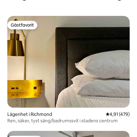
Gästfavorit
Gästfavorit
Lägenhet i Richmond
4,91 av 5 i ge
4,91 (479)
Ren, säker, tyst säng/badrumssvit i stadens centrum