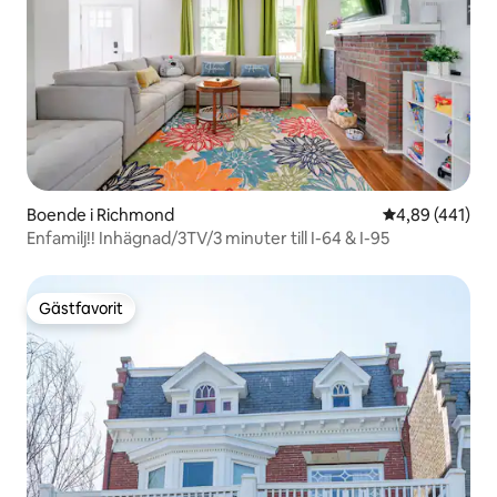
Boende i Richmond
4,89 av 5 i ge
4,89 (441)
Enfamilj!!️ Inhägnad/3TV/3 minuter till I-64 & I-95
Gästfavorit
Gästfavorit