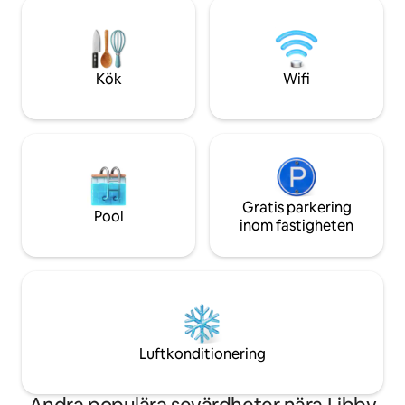
koppla av och uppleva livet. Perfekt för
övervåningen och 
din dejtkväll, födelsedag eller staycation.
integritet, vilket
Slappna av i din privata bubbelpool, vid
och lugn vistelse.
lägerelden och i det avskärmade
paviljongen. Tält med luftkonditionering,
Kök
Wifi
wifi och belysning. Enkel parkering.
Gratis parkering
Pool
inom fastigheten
Luftkonditionering