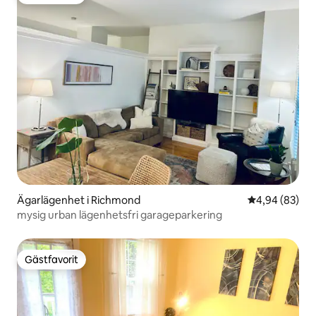
Gästfavorit
Ägarlägenhet i Richmond
4,94 av 5 i g
4,94 (83)
mysig urban lägenhetsfri garageparkering
Gästfavorit
Gästfavorit