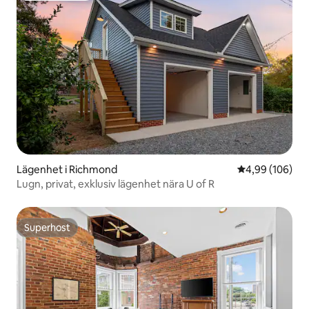
Lägenhet i Richmond
4,99 av 5 i ge
4,99 (106)
Lugn, privat, exklusiv lägenhet nära U of R
Superhost
Superhost