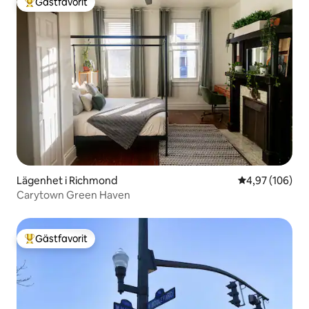
Gästfavorit
Populär gästfavorit
Lägenhet i Richmond
4,97 av 5 i ge
4,97 (106)
Carytown Green Haven
Gästfavorit
Populär gästfavorit