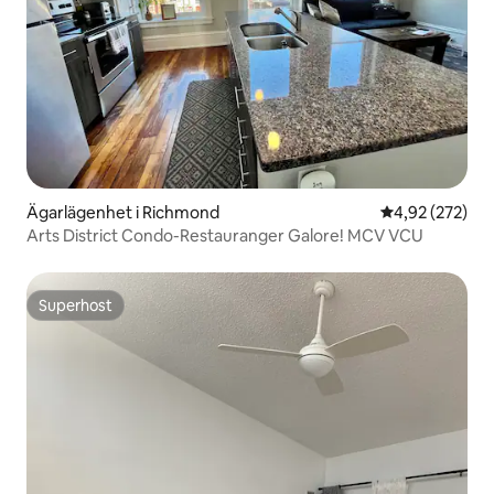
Ägarlägenhet i Richmond
4,92 av 5 i ge
4,92 (272)
Arts District Condo-Restauranger Galore! MCV VCU
Superhost
Superhost