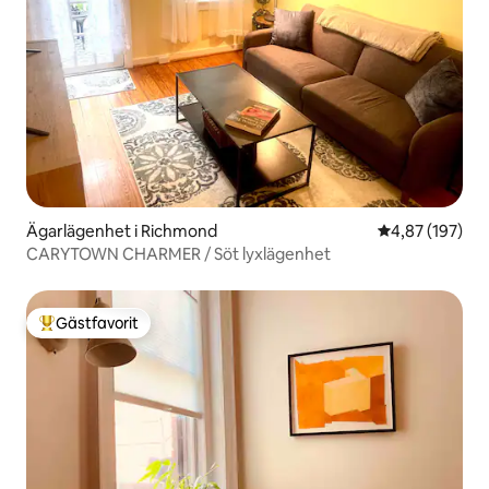
Ägarlägenhet i Richmond
4,87 av 5 i ge
4,87 (197)
CARYTOWN CHARMER / Söt lyxlägenhet
Gästfavorit
Populär gästfavorit