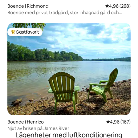
Boende i Richmond
4,96 av 5 i ge
4,96 (268)
Boende med privat trädgård, stor inhägnad gård och
paviljong
Gästfavorit
Populär gästfavorit
Boende i Henrico
4,96 av 5 i ge
4,96 (167)
Njut av brisen på James River
Lägenheter med luftkonditionering