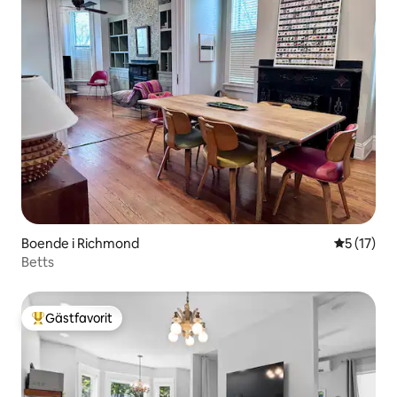
Boende i Richmond
5 av 5 i g
5 (17)
Betts
Gästfavorit
Populär gästfavorit