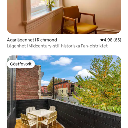
Ägarlägenhet i Richmond
4,98 av 5 i g
4,98 (65)
Lägenhet i Midcentury-stil i historiska Fan-distriktet
Gästfavorit
Gästfavorit