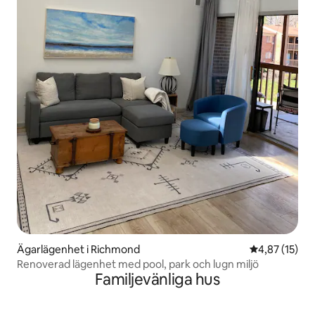
Ägarlägenhet i Richmond
4,87 av 5 i g
4,87 (15)
Renoverad lägenhet med pool, park och lugn miljö
Familjevänliga hus