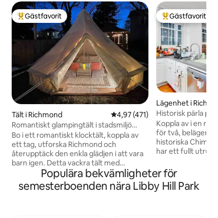
Gästfavorit
Gästfavorit
Populär gästfavorit
Populär gästfavor
Lägenhet i Richm
Historisk pärla på C
Tält i Richmond
4,97 av 5 i genomsnittligt bet
4,97 (471)
Gångavstånd till 
Koppla av i en ryml
Romantiskt glampingtält i stadsmiljö
för två, belägen p
med luftkonditionering och bubbelpool
Bo i ett romantiskt klocktält, koppla av
historiska Chimbo
ett tag, utforska Richmond och
har ett fullt utrus
återupptäck den enkla glädjen i att vara
badkar, ett mysig
barn igen. Detta vackra tält med
dubbelsäng (160 c
Populära bekvämligheter för
luftkonditionering ligger inbäddat i ett
tvättstuga. Lägenheten ligger i ett lugnt
lugnt område i hjärtat av Richmond och
semesterboenden nära Libby Hill Park
grannskap och erbj
erbjuder en oförglömlig
tillflyktsort för e
sommarlägrupplevelse. Välj bland en
kommer att bli hän
samling lägeräventyr som hjälper dig att
charmiga boendet. Värdarna bor 