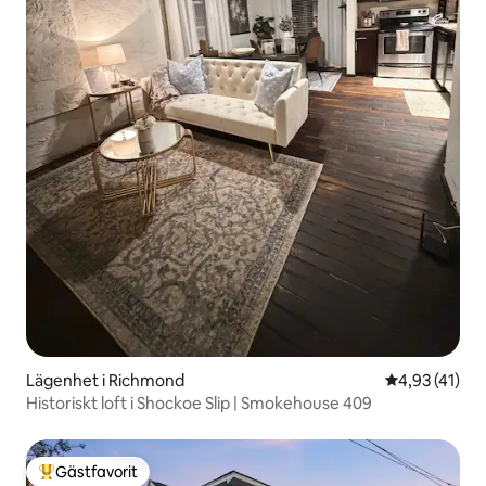
Lägenhet i Richmond
4,93 av 5 i g
4,93 (41)
Historiskt loft i Shockoe Slip | Smokehouse 409
Gästfavorit
Populär gästfavorit