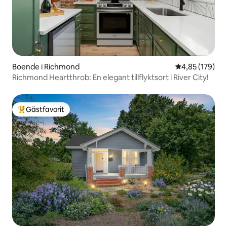
Boende i Richmond
4,85 av 5 i ge
4,85 (179)
Richmond Heartthrob: En elegant tillflyktsort i River City!
Gästfavorit
Populär gästfavorit