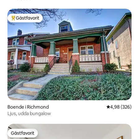
Gästfavorit
Populär gästfavorit
Boende i Richmond
4,98 av 5 i ge
4,98 (326)
Ljus, udda bungalow
Gästfavorit
Gästfavorit