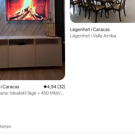
Lägenhet i Caracas
Lägenhet i Valle Arriba
tligt betyg, 21 omdömen
i Caracas
4,94 av 5 i genomsnittligt betyg, 32 omdöm
4,94 (32)
ria: Idealiskt läge + 450 Mbit/s
rheten