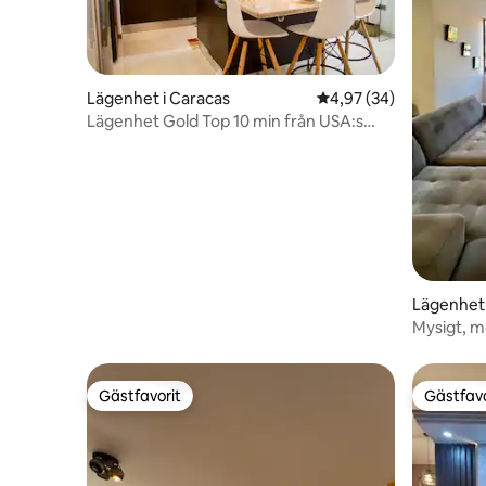
Lägenhet i Caracas
4,97 av 5 i genomsnit
4,97 (34)
Lägenhet Gold Top 10 min från USA:s
ambassad – Vatten dygnet runt
Lägenhet 
Mysigt, m
över Ávila
Gästfavorit
Gästfavo
Gästfavorit
Gästfavo