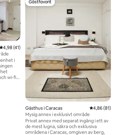
Gästfavorit
Gästfav
Gästfavorit
Gästfav
Bekväm oc
Montalb
Modern oc
familjer, 
fiberopti
dygnet runt. 2 sovrum (1 du
2 enkels
och Smar
med 4K-TV
4,98 av 5 i genomsnittligt betyg, 41 omdömen
4,98 (41)
balkong. Centralt beläget nära
mråde
motorväg
genhet i
erbjuder
ningen
som en art
rhet
ser fram 
och wi-fi.
tablerade
um, 3
tvättstuga
lats.
ongen med
Gästhus i Caracas
4,86 av 5 i genomsnit
4,86 (81)
nkluderar
en
Mysig annex i exklusivt område
ekt för en
Privat annex med separat ingång i ett av
ill
de mest lugna, säkra och exklusiva
områdena i Caracas, omgiven av berg,