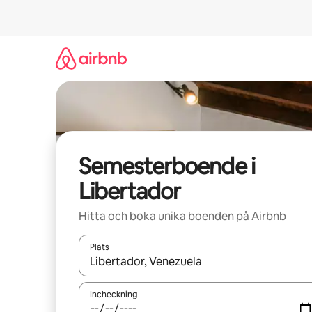
Hoppa
till
innehåll
Semesterboende i
Libertador
Hitta och boka unika boenden på Airbnb
Plats
När resultaten är tillgängliga kan du navigera me
Incheckning