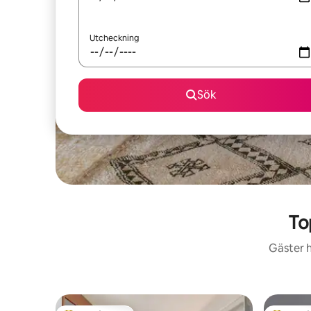
Utcheckning
Sök
To
Gäster h