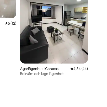
5 av 5 i genomsnittligt betyg, 12 omdömen
5 (12)
en
Ägarlägenhet i Caracas
4,84 av 5 i genomsnit
4,84 (44)
Bekväm och lugn lägenhet