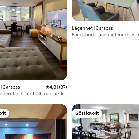
tligt betyg, 34 omdömen
Lägenhet i Caracas
Fängslande lägenhet med ljus o
El Rosal
i Caracas
4,81 av 5 i genomsnittligt betyg, 37 omdöm
4,81 (37)
odernt och centralt med utsikt
rit
Gästfavorit
rit
Gästfavorit