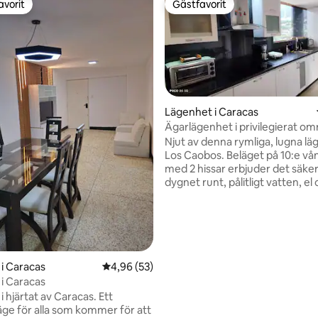
avorit
Gästfavorit
gästfavorit
Gästfavorit
Lägenhet i Caracas
Ägarlägenhet i privilegierat o
ligt betyg, 100 omdömen
Njut av denna rymliga, lugna lä
Los Caobos. Beläget på 10:e vå
med 2 hissar erbjuder det säke
dygnet runt, pålitligt vatten, el 
Byggnaden är fridfull med väle
regler. Boendet har 3 ljusa sovr
badrum, ett fullt utrustat kök, 
och ett stort vardagsrum/matp
Koppla av på den rymliga balk
fantastisk utsikt över staden. I
i Caracas
4,96 av 5 i genomsnittligt betyg, 53 omdöm
4,96 (53)
säker parkering för en bil. Perf
i Caracas
lugn vistelse med enkel tillgång t
 hjärtat av Caracas. Ett
staden.
läge för alla som kommer för att