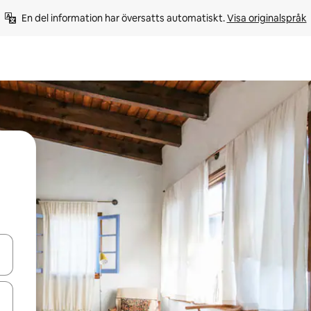
En del information har översatts automatiskt. 
Visa originalspråk
d upp- och nedåtpilarna eller utforska genom att trycka eller svepa.