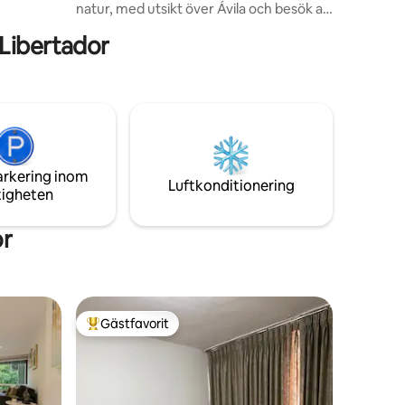
natur, med utsikt över Ávila och besök av
Guacamayas ingår. Fastigheten ligger i
Libertador
ett privat och säkert bostadsområde.
Gatan är mycket lugn och tyst, men med
tillgång till alla tillfartsvägar och
motorvägen på bara 5 minuter. I
närheten hittar du bagerier,
stormarknader, kontorslokaler, kliniker,
restauranger, kollektivtrafik och mycket
mer.
arkering inom
Luftkonditionering
tigheten
or
Gästfavorit
Populär gästfavorit