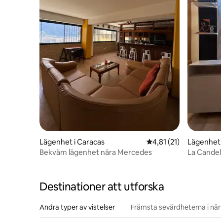
Lägenhet i Caracas
4,81 av 5 i genomsnit
4,81 (21)
Lägenhet 
Bekväm lägenhet nära Mercedes
La Candela
fiber
Destinationer att utforska
Andra typer av vistelser
Främsta sevärdheterna i nä