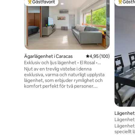
Gästfavorit
Gästf
Populär gästfavorit
Populär 
Ägarlägenhet i Caracas
4,95 av 5 i genomsnitt
4,95 (100)
Exklusiv och ljus lägenhet • El Rosal •
Toppläge
Njut av en trevlig vistelse i denna
exklusiva, varma och naturligt upplysta
lägenhet, som erbjuder rymlighet och
komfort perfekt för två personer.
Toppläge, anslutning och enkel tillgång till
stadens viktigaste punkter. Endast 5
minuter med bil från Centro Lido, Sambil
och CCCT. Den har
Lägenhet 
höghastighetsfiberoptiskt internet och
Lägenhet 
allt du behöver för att känna dig bekväm,
Lägenhet i
oavsett om det är för turism, arbete eller
speciellt 
en stadsresa. Perfekt för att njuta och