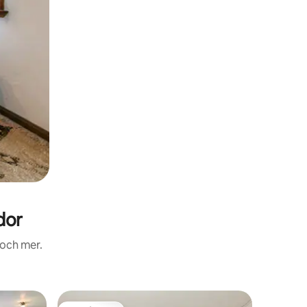
dor
 och mer.
Ägarläge