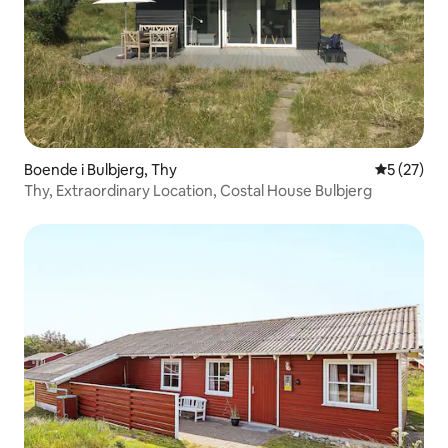
Boende i Bulbjerg, Thy
5 av 5 i g
5 (27)
Thy, Extraordinary Location, Costal House Bulbjerg