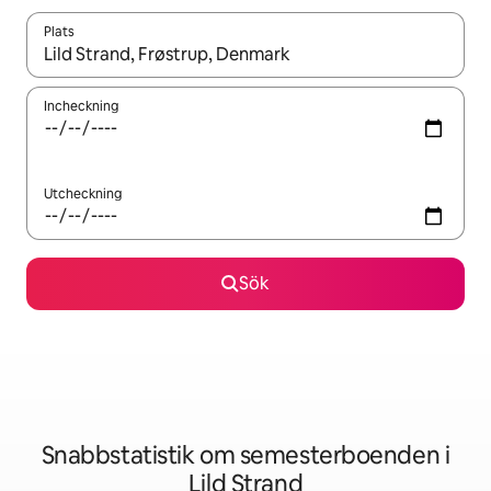
Plats
När resultaten är tillgängliga kan du navigera med upp- och ned
Incheckning
Utcheckning
Sök
Snabbstatistik om semesterboenden i
Lild Strand