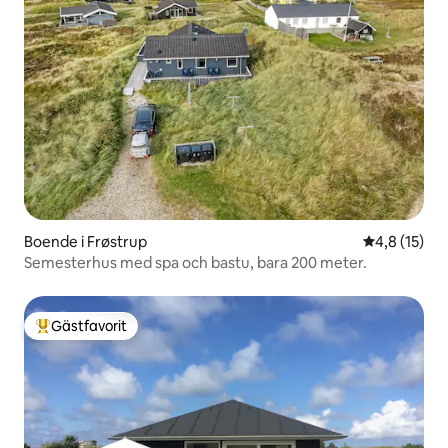
Boende i Frøstrup
4,8 av 5 i g
4,8 (15)
Semesterhus med spa och bastu, bara 200 meter.
Gästfavorit
Populär gästfavorit