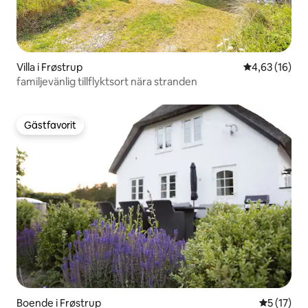
Villa i Frøstrup
4,63 av 5 i g
4,63 (16)
familjevänlig tillflyktsort nära stranden
Gästfavorit
Gästfavorit
Boende i Frøstrup
5 av 5 i g
5 (17)