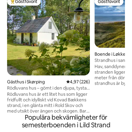
Gästfavorit
Gästfavorit
Populär gästfavorit
Gästfavorit
Boende i Løkken
Strandhus i sanddy
Nordjylland
Hav, sanddyner och
stranden ligger b
meter från dörren
Gästhus i Skørping
4,97 av 5 i genomsnittligt bety
4,97 (226)
strandhus är bygg
Rödluvans hus – gömt i den djupa, tysta
naturen och passar
skogen
Rödluvans hus är ett litet hus som ligger
sanddynslandskape
fridfullt och idylliskt vid Kovad Bækkens
över Nordsjöns blå
strand, i en glänta mitt i Rold Skov och
vardagsrummet, s
med utsikt över ängen och skogen. Bara
terrasserna. Inomh
Populära bekvämligheter för
ett stenkast från den vackra skogssjön
badrum, ett sovr
St. Øksø. Den perfekta utgångspunkten
för två och ett tr
semesterboenden i Lild Strand
för vandringar och mountainbiketurer i
en öppen spis, en