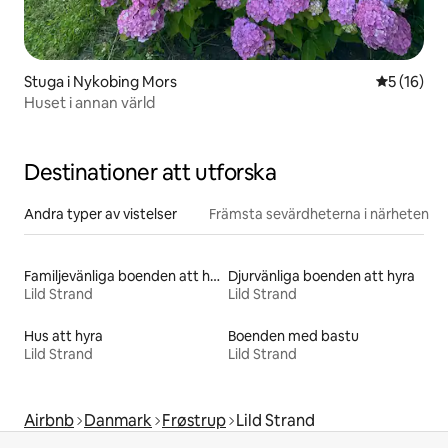
Stuga i Nykobing Mors
5 av 5 i g
5 (16)
Huset i annan värld
Destinationer att utforska
Andra typer av vistelser
Främsta sevärdheterna i närheten
Familjevänliga boenden att hyra
Djurvänliga boenden att hyra
Lild Strand
Lild Strand
Hus att hyra
Boenden med bastu
Lild Strand
Lild Strand
Airbnb
Danmark
Frøstrup
Lild Strand