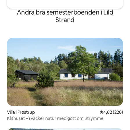
Andra bra semesterboenden i Lild
Strand
Villa i Frøstrup
4,82 av 5 i ge
4,82 (220)
Klithuset – i vacker natur med gott om utrymme