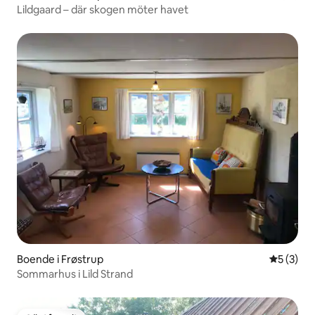
Lildgaard – där skogen möter havet
Boende i Frøstrup
5 av 5 i 
5 (3)
Sommarhus i Lild Strand