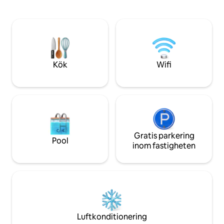
Rold Skov och Rebild Bakker, eller som en
bänkar, ett öppet 
lugn tillflyktsort i skogens lugn, varifrån
sovplatser i en mys
livet kan njutas, kanske med musvågen
svävande över ängen, ekorrarna som
pilskjuter uppför trädstammen, en bra
bok framför kaminen eller mys i skenet
från elden på natten.
Kök
Wifi
Gratis parkering
Pool
inom fastigheten
Luftkonditionering