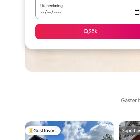
Utcheckning
Sök
Gäster h
Gästfavorit
Superho
Populär gästfavorit
Superho