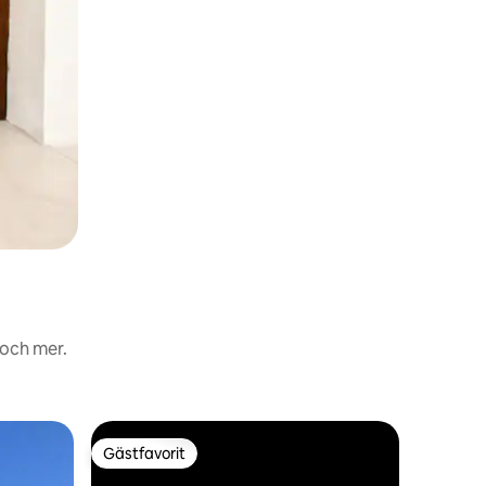
 och mer.
Stuga
Gästfavorit
Gästf
Gästfavorit
Populär
Sommarst