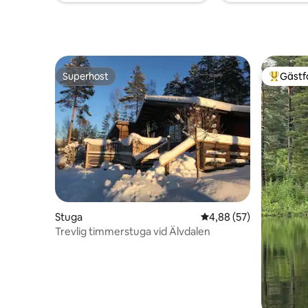
Superhost
Gästf
Superhost
Populär 
Stuga
4,88 av 5 i genomsnit
4,88 (57)
Trevlig timmerstuga vid Älvdalen