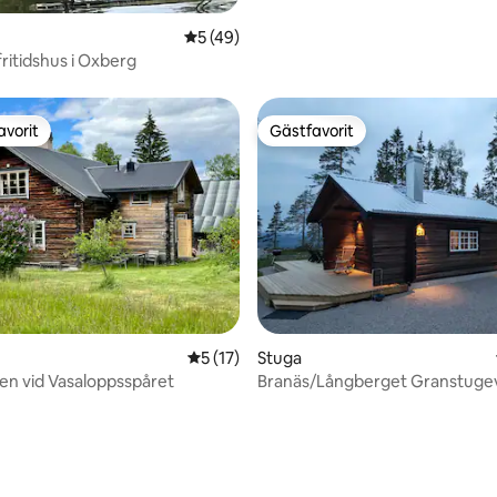
5 av 5 i genomsnittligt betyg, 49 omdöm
5 (49)
ritidshus i Oxberg
avorit
Gästfavorit
gästfavorit
Gästfavorit
tligt betyg, 10 omdömen
5 av 5 i genomsnittligt betyg, 17 omdöm
5 (17)
Stuga
n vid Vasaloppsspåret
Branäs/Långberget Granstuge