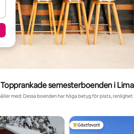
Topprankade semesterboenden i Lima
åller med: Dessa boenden har höga betyg för plats, renlighet
st
Gästfavorit
st
Populär gästfavorit