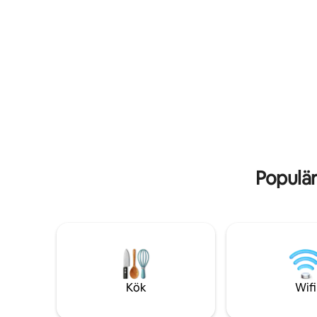
till vandri
oss.
Populär
Kök
Wifi