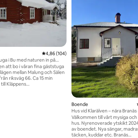
4,86 av 5 i genomsnittligt betyg, 104 omdöm
4,86 (104)
ligt betyg, 120 omdömen
tuga i Bu med naturen in på
 att bo i våran fina gäststuga
lägen mellan Malung och Sälen
från riksväg 66. Ca 15 min
 till Kläppens
gning,30-45 min till resterande
gningar i Sälen och ungefär 25
Vasaloppsstarten. Sommartid
Boende
även goda möjligheter till att
Hus vid Klarälven – nära Branäs
 på våra fina leder och kanske
Långberget
Välkommen till vårt mysiga och
pp i den tempererade
hus. Nyrenoverade ytskikt 2024 
 Ärobadet där det även finns
av boendet. Nya sängar, madra
kplats ,bastu mm endast 5 min
täcken, kuddar etc. Branäs
Fina gamla fäbodstigar inbjuder