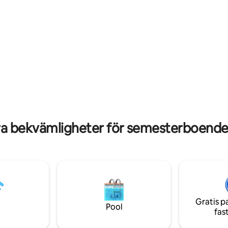
skidanläggning 7km, Långberg
ng
längdskidor 12km, Trysil skidan
90km, badhus 500m. Fiske, sco
cykling, skridskor vandring. Husets ligger
20 meter från Klarälven, perfekt
fiska. Nere vid älven har vi en fi
grillplats (endast för er hyresgä
att elda med ingår! Har ni tur får ni se
älgarna, de är ofta på besök 🫎
a bekvämligheter för semesterboende
Gratis p
Pool
fas