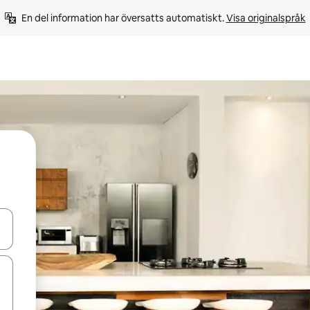
En del information har översatts automatiskt. 
Visa originalspråk
d upp- och nedåtpilarna eller utforska genom att trycka eller svepa.