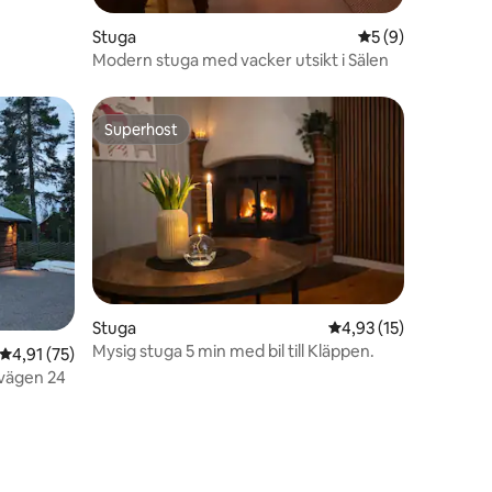
en
Stuga
5 av 5 i genomsni
5 (9)
Modern stuga med vacker utsikt i Sälen
Superhost
Superhost
Stuga
4,93 av 5 i genomsnit
4,93 (15)
Mysig stuga 5 min med bil till Kläppen.
en
4,91 av 5 i genomsnittligt betyg, 75 omdömen
4,91 (75)
vägen 24