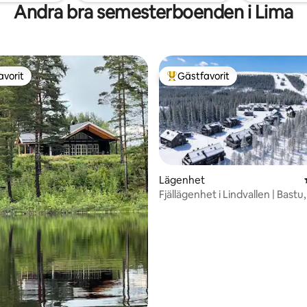
Andra bra semesterboenden i Lima
avorit
Gästfavorit
gästfavorit
Populär gästfavorit
Lägenhet
Fjällägenhet i Lindvallen | Bastu
pool
tligt betyg, 57 omdömen