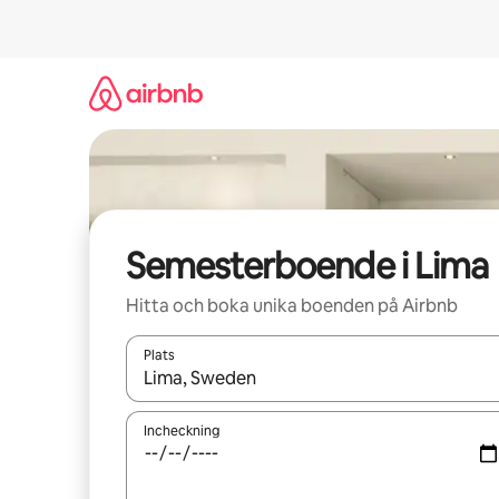
Hoppa
till
innehåll
Semesterboende i Lima
Hitta och boka unika boenden på Airbnb
Plats
När resultaten är tillgängliga kan du navigera me
Incheckning