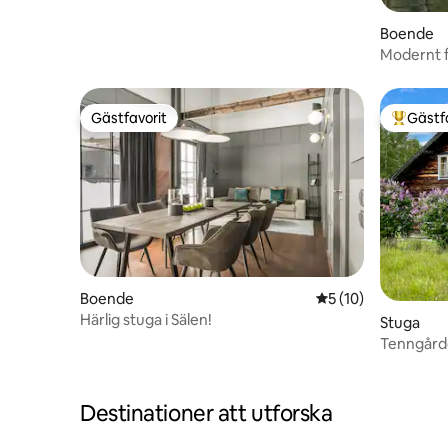
Boende
Modernt f
Gästfavorit
Gästf
Gästfavorit
Populär 
Boende
5 av 5 i genomsnit
5 (10)
Härlig stuga i Sälen!
Stuga
Tenngårde
Destinationer att utforska