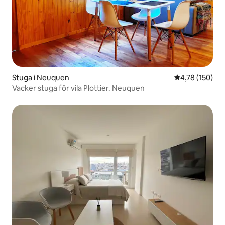
Stuga i Neuquen
4,78 av 5 i ge
4,78 (150)
Vacker stuga för vila Plottier. Neuquen