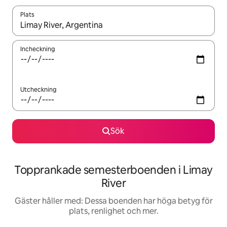
Plats
När resultaten är tillgängliga kan du navigera med upp- och ned
Incheckning
Utcheckning
Sök
Topprankade semesterboenden i Limay
River
Gäster håller med: Dessa boenden har höga betyg för
plats, renlighet och mer.