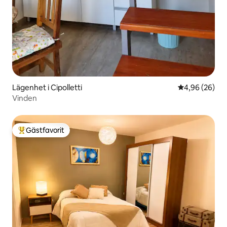
Lägenhet i Cipolletti
4,96 av 5 i g
4,96 (26)
Vinden
Gästfavorit
Populär gästfavorit