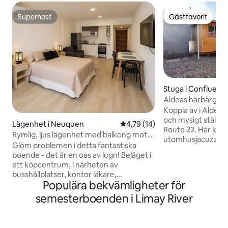
Superhost
Gästfavorit
Superhost
Gästfavorit
Stuga i Confluenci
Aldeas härbärge
Koppla av i Aldeas 
och mysigt ställe 
Lägenhet i Neuquen
4,79 av 5 i genomsnittligt be
4,79 (14)
Route 22. Här kan 
Rymlig, ljus lägenhet med balkong mot
utomhusjacuzzin 
gatan
Glöm problemen i detta fantastiska
god grillkväll elle
boende - det är en oas av lugn! Beläget i
Vi ligger i ett myc
ett köpcentrum, i närheten av
bostadsområde 5 m
busshållplatser, kontor läkare,
Plottier, 16 km fr
Populära bekvämligheter för
mödravård. Avdelning med balkong mot
kustpromenaden,
gatan i en ny byggnad. Omgiven av en
semesterboenden i Limay River
köpcentrum. Det f
stormarknad, kiosk Grönsakshandlare,
ungefär en timme
slaktare, lager etc.Ett utmärkt ställe att
sjöarna Mari Mexi
tillbringa en vacker stanna för arbete,
(Villa el Chocón) d