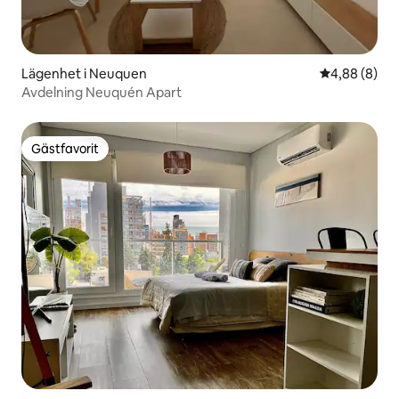
Lägenhet i Neuquen
4,88 av 5 i 
4,88 (8)
Avdelning Neuquén Apart
Gästfavorit
Gästfavorit