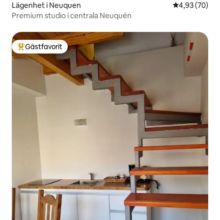
Lägenhet i Neuquen
4,93 av 5 i g
4,93 (70)
Premium studio i centrala Neuquén
Gästfavorit
Populär gästfavorit