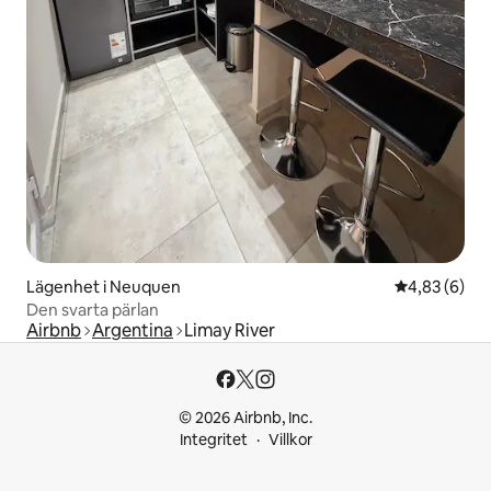
Lägenhet i Neuquen
4,83 av 5 i 
4,83 (6)
Den svarta pärlan
Airbnb
Argentina
Limay River
© 2026 Airbnb, Inc.
Integritet
Villkor