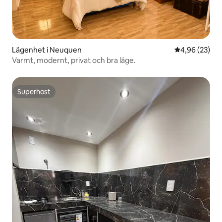
Lägenhet i Neuquen
4,96 av 5 i g
4,96 (23)
Varmt, modernt, privat och bra läge.
Superhost
Superhost