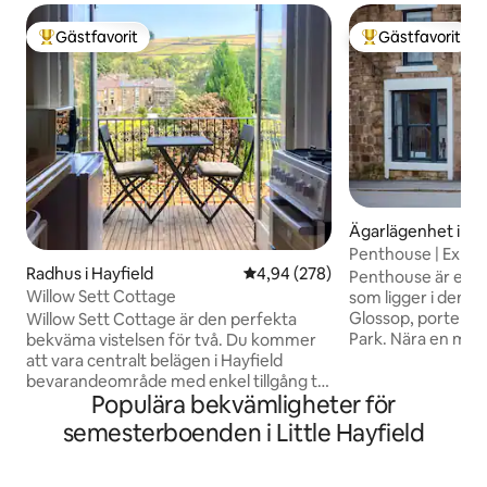
Gästfavorit
Gästfavorit
Populär gästfavorit
Populär gästfavor
Ägarlägenhet i De
Penthouse | Exklusi
Radhus i Hayfield
4,94 av 5 i genomsnittligt bety
4,94 (278)
Penthouse är en ö
Willow Sett Cottage
som ligger i den l
Glossop, porten til
Willow Sett Cottage är den perfekta
Park. Nära en män
bekväma vistelsen för två. Du kommer
barer och butiker. Beläget på en tyst och
att vara centralt belägen i Hayfield
lugn plats och bar
bevarandeområde med enkel tillgång till
Populära bekvämligheter för
Glossop järnvägss
lokala bekvämligheter och spektakulära
direktlinje till M
Peak District promenader. Vår 200 år
semesterboenden i Little Hayfield
idealisk bostad för
gamla rymliga enbäddsstuga erbjuder
som letar efter en m
alla moderna bekvämligheter, inklusive
Derbyshire för att
dubbelsäng med 100 % ekologiska