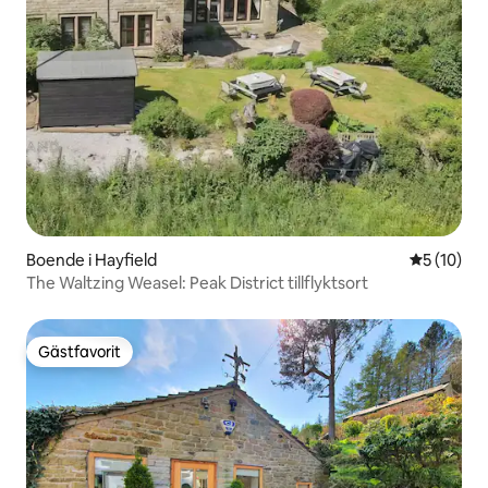
Boende i Hayfield
5 av 5 i g
5 (10)
The Waltzing Weasel: Peak District tillflyktsort
Gästfavorit
Gästfavorit