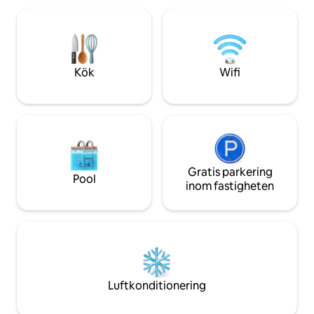
National Park, elle
sängkläder. Det moderna badrummet
de lokala restaur
erbjuder kombinerat bad/dusch. Köket
är välutrustat och leder ut till en
utomhusbalkong med utsikt. Det mysiga
vardagsrummet erbjuder gott om
Kök
Wifi
sittplatser, smart-TV och en eldstad.
Gratis parkering
Pool
inom fastigheten
Luftkonditionering