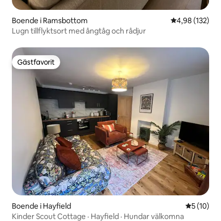
Boende i Ramsbottom
4,98 av 5 i ge
4,98 (132)
Lugn tillflyktsort med ångtåg och rådjur
Gästfavorit
Gästfavorit
Boende i Hayfield
5 av 5 i g
5 (10)
Kinder Scout Cottage · Hayfield · Hundar välkomna