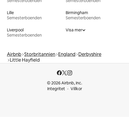
Semesterboenden
Semesterboenden
Lille
Birmingham
Semesterboenden
Semesterboenden
Liverpool
Visa mer
Semesterboenden
Airbnb
Storbritannien
England
Derbyshire
Little Hayfield
© 2026 Airbnb, Inc.
Integritet
Villkor