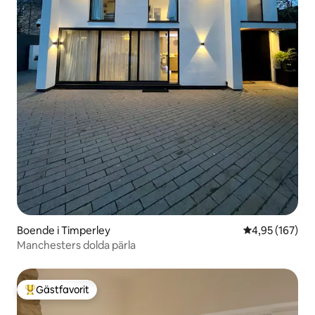
Boende i Timperley
4,95 av 5 i ge
4,95 (167)
Manchesters dolda pärla
Gästfavorit
Populär gästfavorit