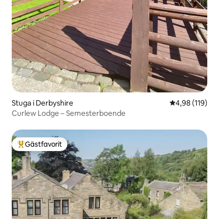
Stuga i Derbyshire
4,98 av 5 i ge
4,98 (119)
Curlew Lodge – Semesterboende
Gästfavorit
Populär gästfavorit