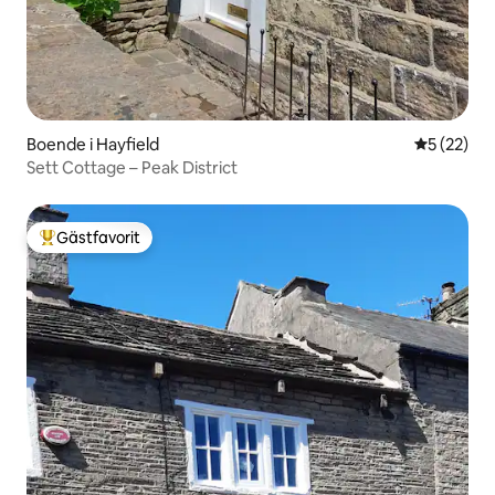
Boende i Hayfield
5 av 5 i g
5 (22)
Sett Cottage – Peak District
Gästfavorit
Populär gästfavorit