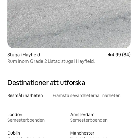
Stuga i Hayfield
4,99 av 5 i g
4,99 (84)
Rum inom Grade 2 Listad stuga i Hayfield.
Destinationer att utforska
Resmål i närheten
Främsta sevärdheterna i närheten
London
Amsterdam
Semesterboenden
Semesterboenden
Dublin
Manchester