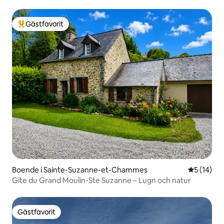
Gästfavorit
Populär gästfavorit
Boende i Sainte-Suzanne-et-Chammes
5 av 5 i g
5 (14)
Gîte du Grand Moulin-Ste Suzanne – Lugn och natur
Gästfavorit
Gästfavorit