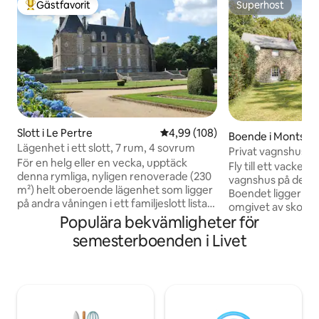
Gästfavorit
Superhost
Populär gästfavorit
Superhost
Slott i Le Pertre
4,99 av 5 i genomsnittligt bety
4,99 (108)
Boende i Montsûr
Lägenhet i ett slott, 7 rum, 4 sovrum
Privat vagnshus på
För en helg eller en vecka, upptäck
slottsegendom
Fly till ett vackert
denna rymliga, nyligen renoverade (230
vagnshus på den f
m²) helt oberoende lägenhet som ligger
Boendet ligger på 
på andra våningen i ett familjeslott listat
omgivet av skogsst
som ett historiskt monument med en
Populära bekvämligheter för
naturens fridfulla l
fantastisk panoramautsikt. Klättra
genomtänkt utform
semesterboenden i Livet
uppför den vackra granittrappan som
och vänner och ko
leder till den och upptäck dess
karaktär med mod
fantastiska volymer och ljusa rum. Den
inklusive höghasti
har all nödvändig utrustning för stunder
och luftkonditione
med familj eller vänner. Du har tillgång till
närliggande byar, 
den 8 hektar stora skogsparken som
stjärnorna och up