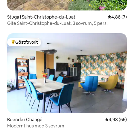
Stuga i Saint-Christophe-du-Luat
4,86 av 5 i 
4,86 (7)
Gite Saint-Christophe-du-Luat, 3 sovrum, 5 pers.
Gästfavorit
Populär gästfavorit
Boende i Changé
4,98 av 5 i g
4,98 (65)
Modernt hus med 3 sovrum