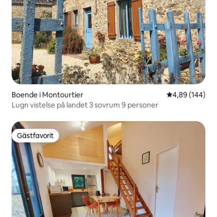
Boende i Montourtier
4,89 av 5 i ge
4,89 (144)
Lugn vistelse på landet 3 sovrum 9 personer
Gästfavorit
Gästfavorit