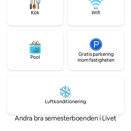
omger fastigheten och dess damm.
livstempo på den 
Kök
Wifi
Gratis parkering
Pool
inom fastigheten
Luftkonditionering
Andra bra semesterboenden i Livet