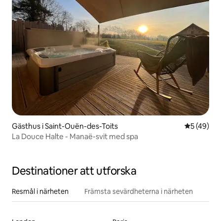
Gästhus i Saint-Ouën-des-Toits
5 av 5 i g
5 (49)
La Douce Halte - Manaë-svit med spa
Destinationer att utforska
Resmål i närheten
Främsta sevärdheterna i närheten