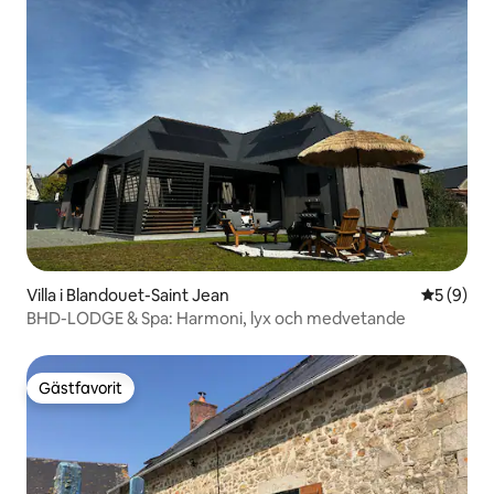
Villa i Blandouet-Saint Jean
5 av 5 i 
5 (9)
BHD-LODGE & Spa: Harmoni, lyx och medvetande
Gästfavorit
Gästfavorit