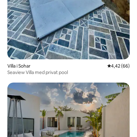
Villa i Sohar
4,42 av 5 i g
4,42 (66)
Seaview Villa med privat pool