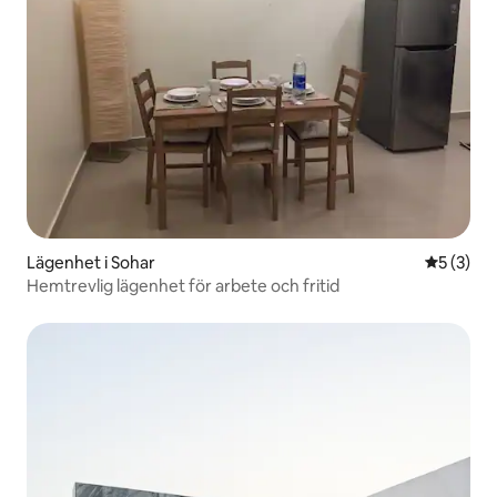
Lägenhet i Sohar
5 av 5 i 
5 (3)
Hemtrevlig lägenhet för arbete och fritid