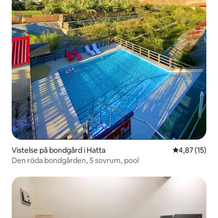
Vistelse på bondgård i Hatta
4,87 av 5 i g
4,87 (15)
Den röda bondgården, 5 sovrum, pool