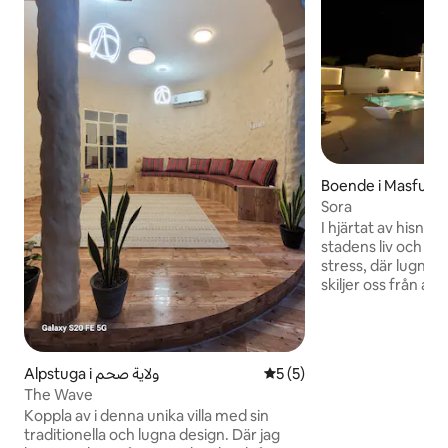
Boende i Masfut
Sora
I hjärtat av hisnan
stadens liv och rö
stress, där lugn m
skiljer oss från an
charmiga läget i M
upplevelsen vi erb
Perfekt integritet
för att ge dig och 
Alpstuga i ولاية صحم
5 av 5 i genomsnittligt b
5 (5)
en atmosfär av kom
The Wave
som i ditt andra hem. En ch
Koppla av i denna unika villa med sin
bergsutsikt: natur
traditionella och lugna design. Där jag
sidor, med fängsla