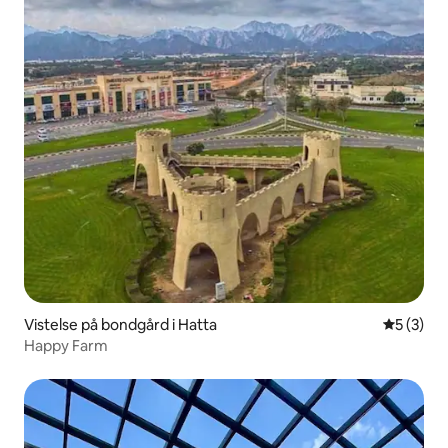
Vistelse på bondgård i Hatta
5 av 5 i 
5 (3)
Happy Farm