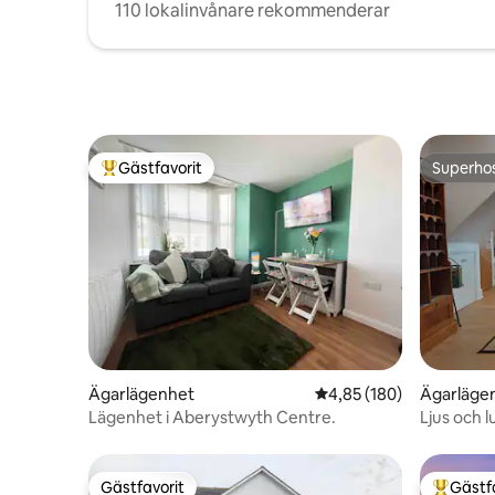
110 lokalinvånare rekommenderar
Gästfavorit
Superho
Populär gästfavorit
Superho
Ägarlägenhet
4,85 av 5 i genomsnitt
4,85 (180)
Ägarläge
Lägenhet i Aberystwyth Centre.
Ljus och l
Carmarthe
Gästfavorit
Gästf