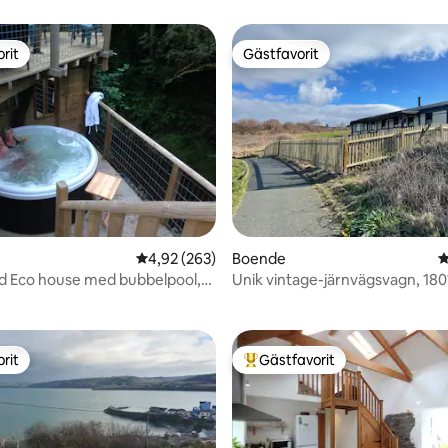
rit
Gästfavorit
rit
Gästfavorit
4,92 av 5 i genomsnittligt betyg, 263 omdöm
4,92 (263)
Boende
4
ligt betyg, 222 omdömen
d Eco house med bubbelpool,
Unik vintage-järnvägsvagn, 180
 Wales
havsutsikt
rit
Gästfavorit
rit
Populär gästfavorit