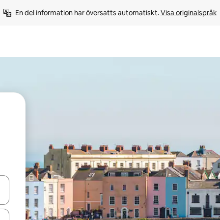
En del information har översatts automatiskt. 
Visa originalspråk
d upp- och nedåtpilarna eller utforska genom att trycka eller svepa.