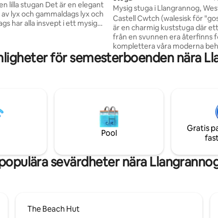
en lilla stugan Det är en elegant
Mysig stuga i Llangrannog, Wes
 av lyx och gammaldags lyx och
Castell Cwtch (walesisk för "gos
s har alla insvept i ett mysigt
är en charmig kuststuga där ett 
u att
från en svunnen era återfinns f
din egen privata bubbelpool,
komplettera våra moderna beh
nnaren, det fullt utrustade
ligheter för semesterboenden nära L
Spännande nyheter! Castell Cw
 stora smart-TV, bra wifi,
nu kärleksfullt omvandlats till 
n, den privata trädgården med
med 3 sängar/2 badrum, lämpli
trummet och det stora
större familjen eller för två fami
 på loftet med extra stor
Att ha gratis privat parkering för
ligger i den pittoreska avskilda 
rval av fantastiska stränder i
Llangrannog bara 650 meter fr
les!
idylliska sandstranden, med lok
Gratis p
bekvämligheter.
Pool
fas
populära sevärdheter nära Llangranno
The Beach Hut