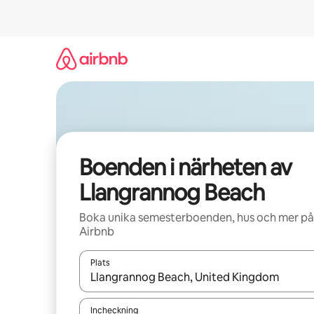
Hoppa
till
innehåll
Boenden i närheten av
Llangrannog Beach
Boka unika semesterboenden, hus och mer på
Airbnb
Plats
När resultaten är tillgängliga kan du navigera me
Incheckning