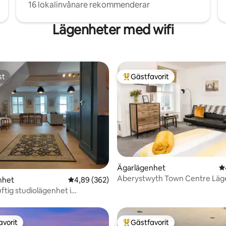
16 lokalinvånare rekommenderar
Lägenheter med wifi
st
Gästfavorit
st
Populär gästfavorit
Ägarlägenhet
4
Aberystwyth Town Centre Läge
ligt betyg, 180 omdömen
nhet
4,89 av 5 i genomsnittligt betyg, 362 omdöm
4,89 (362)
Ystwyth
uftig studiolägenhet i
n centrum - Ty Caer.
avorit
Gästfavorit