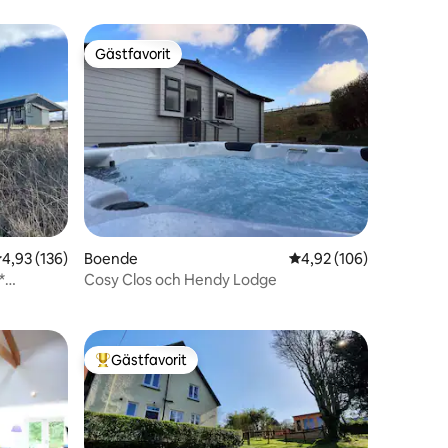
Gästfavorit
Gästfavorit
en
,93 av 5 i genomsnittligt betyg, 136 omdömen
4,93 (136)
Boende
4,92 av 5 i genomsnitt
4,92 (106)
*
Cosy Clos och Hendy Lodge
Gästfavorit
Populär gästfavorit