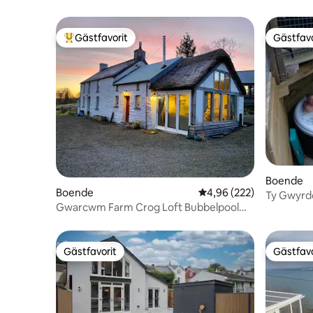
Gästfavorit
Gästfavo
Populär gästfavorit
Gästfavo
Boende
Boende
4,96 av 5 i genomsnitt
4,96 (222)
Ty Gwyrd
Gwarcwm Farm Crog Loft Bubbelpool
Newquay,
och bastu vid ån
Gästfavorit
Gästfavo
Gästfavorit
Gästfavo