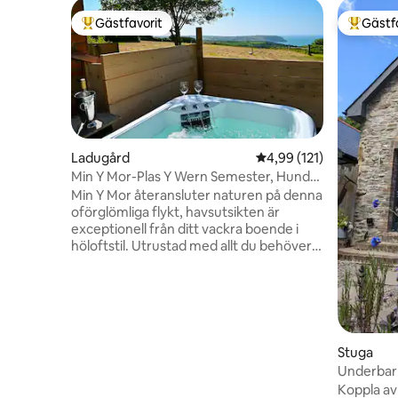
Gästfavorit
Gästf
Populär gästfavorit
Populär 
Ladugård
4,99 av 5 i genomsnitt
4,99 (121)
Min Y Mor-Plas Y Wern Semester, Hundar
Utsikt över kusten
Min Y Mor återansluter naturen på denna
oförglömliga flykt, havsutsikten är
exceptionell från ditt vackra boende i
höloftstil. Utrustad med allt du behöver,
inklusive dubbeldörrar som leder ut till
vacker natur, bubbelpool och sluten
trädgård. Säker trädgård för dina hundar,
inhägnad hundpromenadområde så att
de kan springa iväg och leka, plus 7
tunnland för promenader med koppel.
Stuga
Stig som leder till Tresaith, där du kan
Underbar
ansluta dig till kustvägen. Andra lokala
vedeldad 
Koppla av 
stränder är Penbryn, Llangrannog och