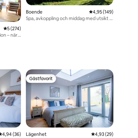
Boende
4,95 av 5 i genomsnitt
4,95 (149)
Spa, avkoppling och middag med utsikt (2
sängar)
5 av 5 i genomsnittligt betyg, 274 omdömen
5 (274)
ion – nära
en
Gästfavorit
Gästfavorit
en
4,94 av 5 i genomsnittligt betyg, 36 omdömen
4,94 (36)
Lägenhet
4,93 av 5 i genomsnit
4,93 (29)