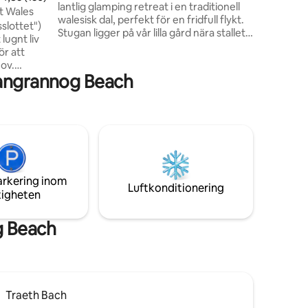
lantlig glamping retreat i en traditionell
t Wales
walesisk dal, perfekt för en fridfull flykt.
slottet")
Stugan ligger på vår lilla gård nära stallet
lugnt liv
och ladan och erbjuder en autentisk
ör att
landsbygdsupplevelse. Vakna till får som
ov.
betar utanför, njut av frukost på den
langrannog Beach
tch har
privata verandan och titta på hästar som
en bostad
strövar på fälten. Färska ägg från våra
g för den
frigående höns och säsongsbetonade
ljer/ par.
trädgårdsprodukter bidrar till charmen i
 två bilar
denna avkopplande walesiska
byn
landsbygdsflykt.
ån den
ala
arkering inom
Luftkonditionering
tigheten
g Beach
Traeth Bach