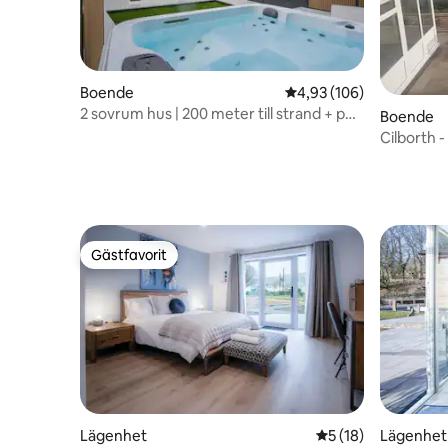
Boende
4,93 av 5 i genomsnitt
4,93 (106)
2 sovrum hus | 200 meter till strand + pub
Boende
+ kuststig
Cilborth -
Gästfavorit
Gästfavorit
Lägenhet
5 av 5 i genomsnit
5 (18)
Lägenhet