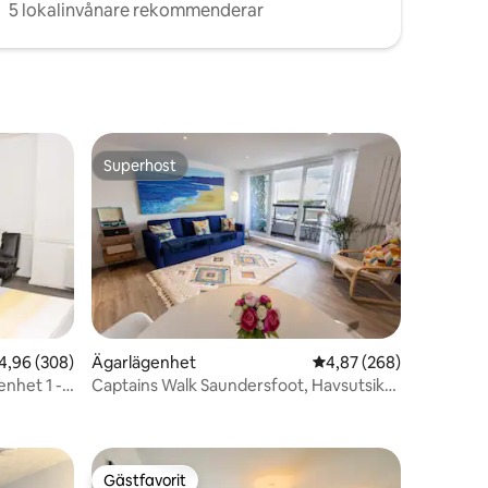
5 lokalinvånare rekommenderar
Superhost
Superhost
,96 av 5 i genomsnittligt betyg, 308 omdömen
4,96 (308)
Ägarlägenhet
4,87 av 5 i genomsnitt
4,87 (268)
nhet 1 -
Captains Walk Saundersfoot, Havsutsikt,
en
Parkering,
Gästfavorit