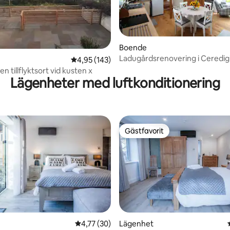
ligt betyg, 106 omdömen
Boende
Ladugårdsrenovering i Ceredig
4,95 av 5 i genomsnittligt betyg, 143 omdöm
4,95 (143)
kusten
 en tillflyktsort vid kusten x
Lägenheter med luftkonditionering
Gästfavorit
Gästfavorit
tligt betyg, 18 omdömen
4,77 av 5 i genomsnittligt betyg, 30 omdöm
4,77 (30)
Lägenhet