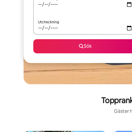
Utcheckning
Sök
Toppran
Gäster h