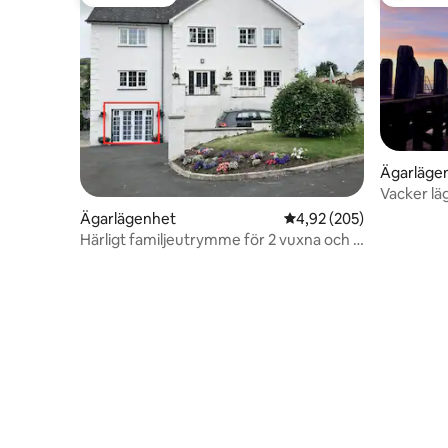
Gästfavorit
Populär 
Ägarläge
Vacker lä
Aberystw
Ägarlägenhet
4,92 av 5 i genomsnitt
4,92 (205)
Härligt familjeutrymme för 2 vuxna och 2
barn