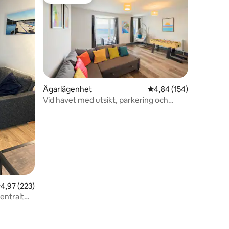
Gästfavorit
en
Ägarlägenhet
4,84 av 5 i genomsnitt
4,84 (154)
Vid havet med utsikt, parkering och
balkong!
,97 av 5 i genomsnittligt betyg, 223 omdömen
4,97 (223)
entralt