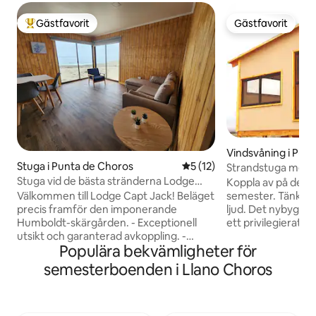
Gästfavorit
Gästfavorit
Populär gästfavorit
Gästfavorit
Vindsvåning i Pun
Stuga i Punta de Choros
5 av 5 i genomsnittligt be
5 (12)
Strandstuga med h
transport
Stuga vid de bästa stränderna Lodge
Koppla av på denn
Capt Jack
semester. Tänk dig att vakna till havets
Välkommen till Lodge Capt Jack! Beläget
ljud. Det nybyggda
precis framför den imponerande
ett privilegierat l
Humboldt-skärgården. - Exceptionell
Choros och Punta 
utsikt och garanterad avkoppling. -
Populära bekvämligheter för
steg från La Boc
Tillgång till de 3 bästa stränderna i
utsikt över den idy
området. De är paradisiska med vit sand!
semesterboenden i Llano Choros
Llano de los Choro
- Lugnt, privat, säkert ställe perfekt för
av orörd strand oc
familjen och fiskentusiaster. - Det bästa
över Humboldts sk
läget: bara 3 km från centrum av Punta