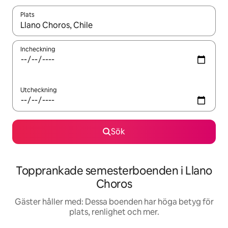
Plats
När resultaten är tillgängliga kan du navigera med upp- och ned
Incheckning
Utcheckning
Sök
Topprankade semesterboenden i Llano
Choros
Gäster håller med: Dessa boenden har höga betyg för
plats, renlighet och mer.