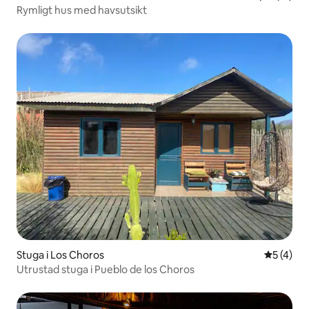
Rymligt hus med havsutsikt
Stuga i Los Choros
5 av 5 i 
5 (4)
Utrustad stuga i Pueblo de los Choros