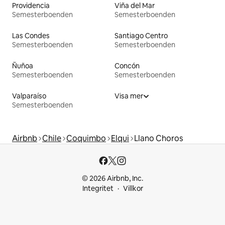
Providencia
Viña del Mar
Semesterboenden
Semesterboenden
Las Condes
Santiago Centro
Semesterboenden
Semesterboenden
Ñuñoa
Concón
Semesterboenden
Semesterboenden
Valparaíso
Visa mer
Semesterboenden
Airbnb
Chile
Coquimbo
Elqui
Llano Choros
© 2026 Airbnb, Inc.
Integritet
Villkor