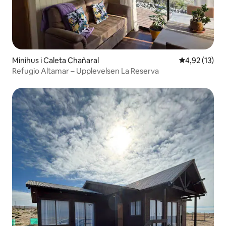
Minihus i Caleta Chañaral
4,92 av 5 i g
4,92 (13)
Refugio Altamar – Upplevelsen La Reserva