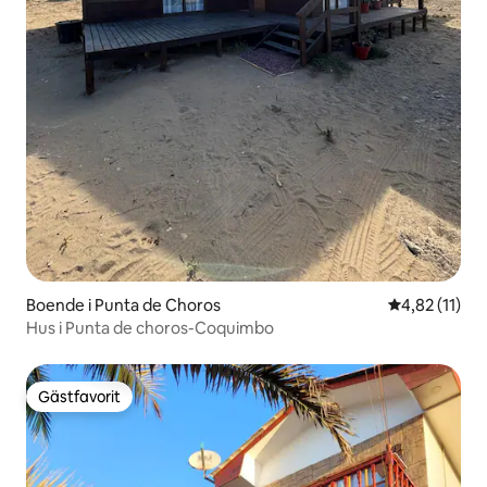
Boende i Punta de Choros
4,82 av 5 i 
4,82 (11)
Hus i Punta de choros-Coquimbo
Gästfavorit
Gästfavorit