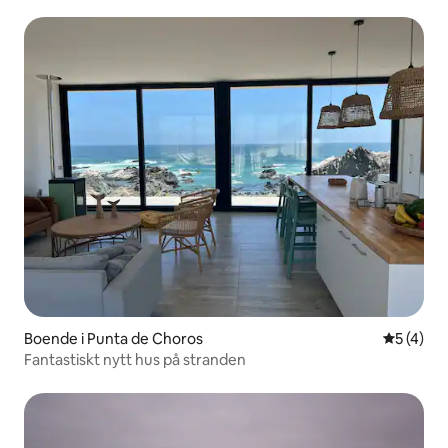
Boende i Punta de Choros
5 av 5 i 
5 (4)
Fantastiskt nytt hus på stranden