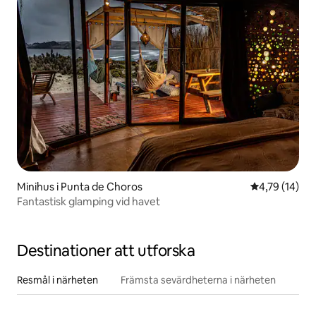
Minihus i Punta de Choros
4,79 av 5 i g
4,79 (14)
Fantastisk glamping vid havet
Destinationer att utforska
Resmål i närheten
Främsta sevärdheterna i närheten