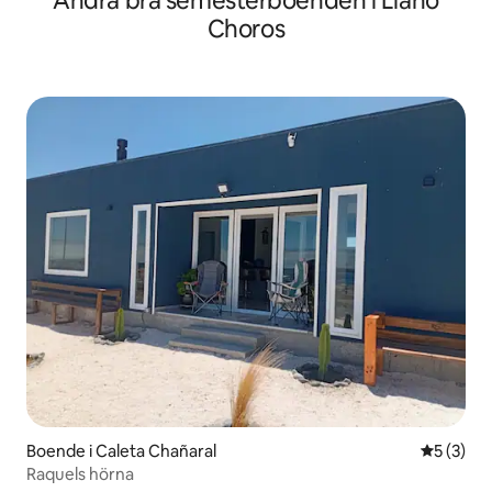
Andra bra semesterboenden i Llano
Choros
Boende i Caleta Chañaral
5 av 5 i 
5 (3)
Raquels hörna