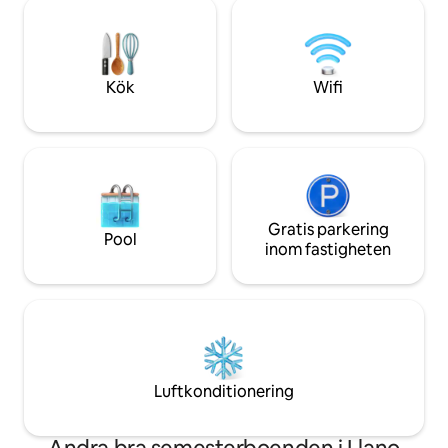
perfekta destinat
de Choros. - Tillgänglighet för personer
söker lugn och ro 
med funktionsnedsättning. - Har
kontakt med natu
terrass, grillplats, grill, spis, bord och
tvättstuga.
Kök
Wifi
Gratis parkering
Pool
inom fastigheten
Luftkonditionering