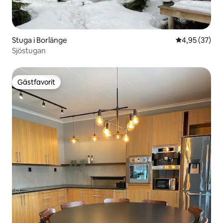
Stuga i Borlänge
4,95 av 5 i g
4,95 (37)
Sjöstugan
Gästfavorit
Gästfavorit