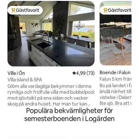
Gästfavorit
Gästfavorit
Populär gästfavorit
Populär gästfavor
Boende i Falun
Villa i Ön
4,99 av 5 i genomsnittligt bet
4,99 (73)
Falun 5 km från cit
Villa island & SPA
sjöutsikt
Bo på landet i fan
Glöm alla vardagliga bekymmer i denna
ändå närhet till all
rymliga och fridfulla villa med bubbelpool
vistelse i Dalarna. 
med sjöutsikt på ena sidan och vacker
lite sjö. Bra att veta - 3 km till närmsta
skog på andra huset. Har man tur kan
Populära bekvämligheter för
affär, Coop - 3 km 
man även se norrsken från
5 km in till Falun c
bubbelpoolen, men det är vackert nog
semesterboenden i Logärden
lugnets skidanläggning - 9 km ti
att kunna titta på stjärnorna en stjärnklar
udde resort (långfärd
natt. Eller varför inte lyxa till det och
till Källviksbacken 
boka en massage? jag är diplomerad
Borlänge centrum - 28 km till Bjurså