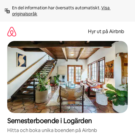
Hoppa
En del information har översatts automatiskt. 
Visa 
till
originalspråk
innehåll
Hyr ut på Airbnb
Semesterboende i Logärden
Hitta och boka unika boenden på Airbnb