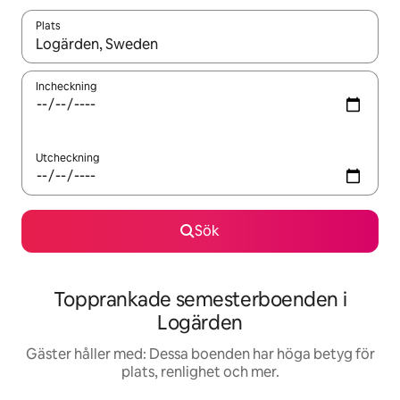
Plats
När resultaten är tillgängliga kan du navigera med upp- och ned
Incheckning
Utcheckning
Sök
Topprankade semesterboenden i
Logärden
Gäster håller med: Dessa boenden har höga betyg för
plats, renlighet och mer.