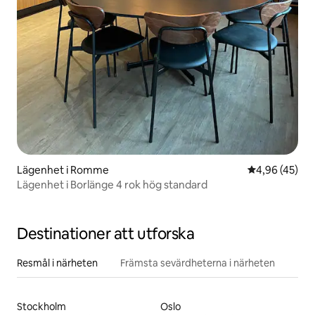
Lägenhet i Romme
4,96 av 5 i g
4,96 (45)
Lägenhet i Borlänge 4 rok hög standard
Destinationer att utforska
Resmål i närheten
Främsta sevärdheterna i närheten
Stockholm
Oslo