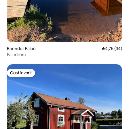
Boende i Falun
4,76 av 5 i g
4,76 (34)
Faludröm
Gästfavorit
Gästfavorit