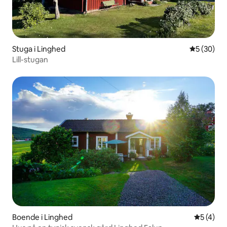
Stuga i Linghed
5 av 5 i g
5 (30)
Lill-stugan
Boende i Linghed
5 av 5 i 
5 (4)