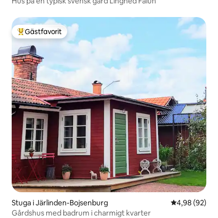
Hus på en typisk svensk gård Linghed Falun
Gästfavorit
Populär gästfavorit
Stuga i Järlinden-Bojsenburg
4,98 av 5 i g
4,98 (92)
Gårdshus med badrum i charmigt kvarter