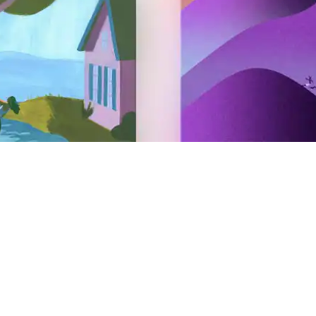
Värdskap
Hyr ut ditt boende på Airbnb
Erbjud din upplevelse på Airbnb
Erbjud din tjänst på Airbnb
AirCover för värdar
Värdresurser