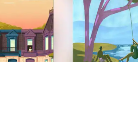
Webbsidans sidfot
Stöd
Hjälpcenter
Hjälp med ett säkerhetsproblem
AirCover
Antidiskriminering
Stöd för funktionsnedsättning