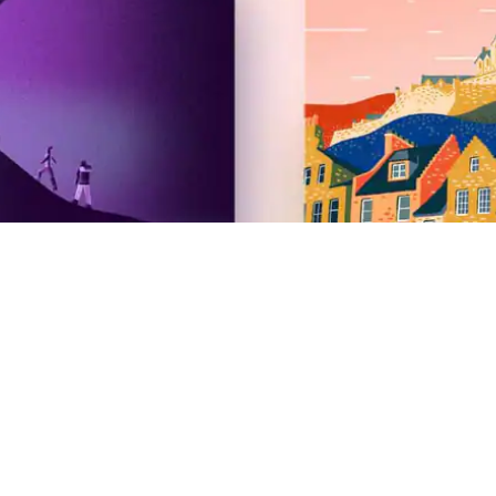
Airbnb
Sommaruppdatering 2026
Pressrum
Lediga tjänster
Investerare
Nödboenden med Airbnb.org