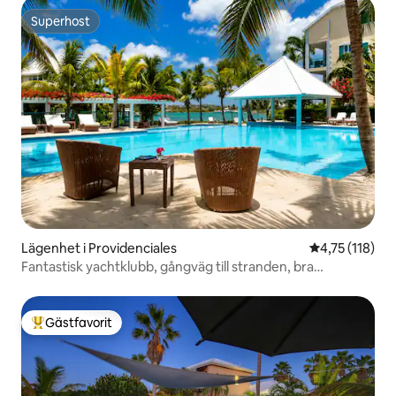
Superhost
Superhost
Lägenhet i Providenciales
4,75 av 5 i g
4,75 (118)
Fantastisk yachtklubb, gångväg till stranden, bra
omdömen!
Gästfavorit
Populär gästfavorit