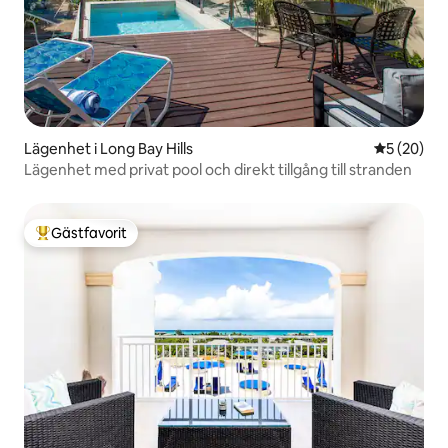
Lägenhet i Long Bay Hills
5 av 5 i g
5 (20)
Lägenhet med privat pool och direkt tillgång till stranden
Gästfavorit
Populär gästfavorit