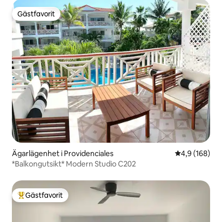
Gästfavorit
Gästfavorit
Ägarlägenhet i Providenciales
4,9 av 5 i ge
4,9 (168)
*Balkongutsikt* Modern Studio C202
Gästfavorit
Populär gästfavorit