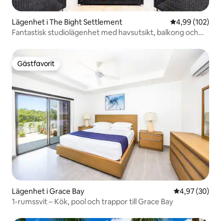
Lägenhet i The Bight Settlement
4,99 av 5 i ge
4,99 (102)
Fantastisk studiolägenhet med havsutsikt, balkong och
pooler
Gästfavorit
Gästfavorit
Lägenhet i Grace Bay
4,97 av 5 i g
4,97 (30)
1-rumssvit – Kök, pool och trappor till Grace Bay