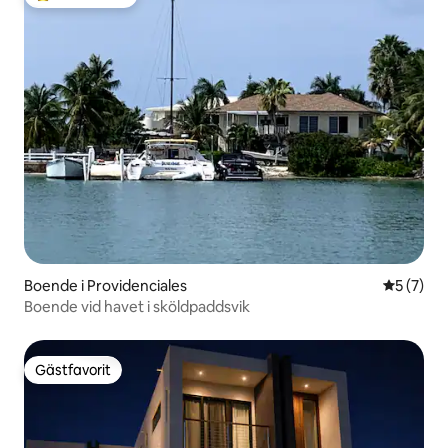
Populär gästfavorit
Boende i Providenciales
5 av 5 i 
5 (7)
Boende vid havet i sköldpaddsvik
Gästfavorit
Gästfavorit