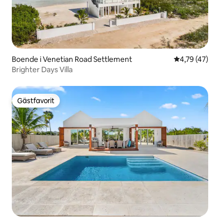
Boende i Venetian Road Settlement
4,79 av 5 i g
4,79 (47)
Brighter Days Villa
Gästfavorit
Gästfavorit