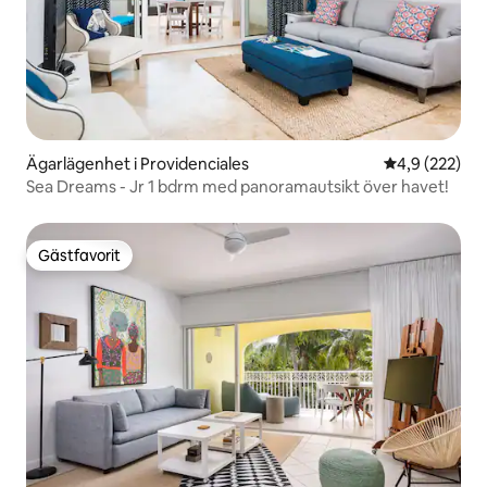
Ägarlägenhet i Providenciales
4,9 av 5 i ge
4,9 (222)
Sea Dreams - Jr 1 bdrm med panoramautsikt över havet!
Gästfavorit
Gästfavorit