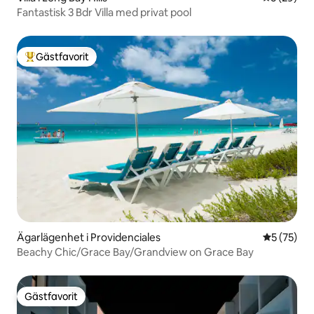
Fantastisk 3 Bdr Villa med privat pool
Gästfavorit
Populär gästfavorit
Ägarlägenhet i Providenciales
5 av 5 i g
5 (75)
Beachy Chic/Grace Bay/Grandview on Grace Bay
Gästfavorit
Gästfavorit