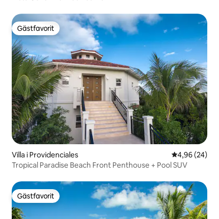
Gästfavorit
Gästfavorit
Villa i Providenciales
4,96 av 5 i g
4,96 (24)
Tropical Paradise Beach Front Penthouse + Pool SUV
Gästfavorit
Gästfavorit