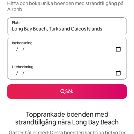
Hitta och boka unika boenden med strandtillgång på
Airbnb
Plats
När resultaten är tillgängliga kan du navigera med upp- och ned
Incheckning
Utcheckning
Sök
Topprankade boenden med
strandtillgång nära Long Bay Beach
Gäster håller med: Dessa boenden har höga betyg för