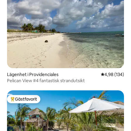
Lägenhet i Providenciales
4,98 av 5 i ge
4,98 (134)
Pelican View #4 fantastisk strandutsikt
Gästfavorit
Populär gästfavorit