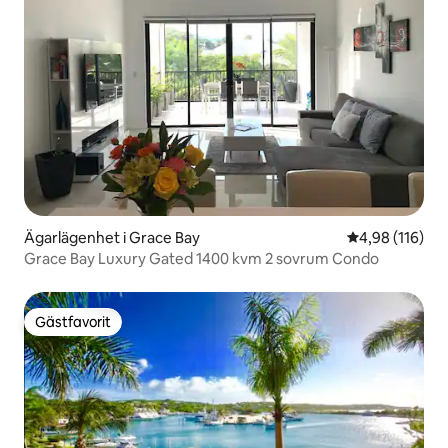
Ägarlägenhet i Grace Bay
4,98 av 5 i ge
4,98 (116)
Grace Bay Luxury Gated 1400 kvm 2 sovrum Condo
Gästfavorit
Gästfavorit