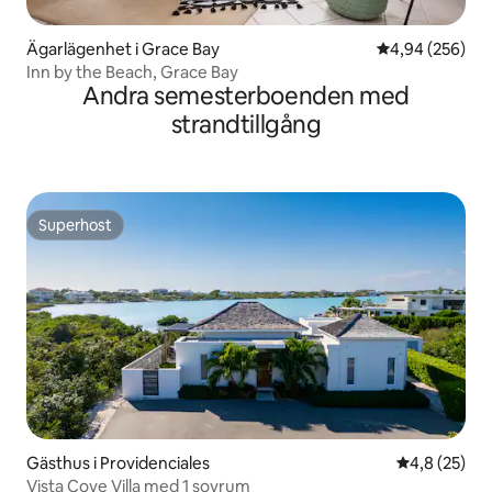
Ägarlägenhet i Grace Bay
4,94 av 5 i ge
4,94 (256)
Inn by the Beach, Grace Bay
Andra semesterboenden med
strandtillgång
Superhost
Superhost
Gästhus i Providenciales
4,8 av 5 i g
4,8 (25)
Vista Cove Villa med 1 sovrum