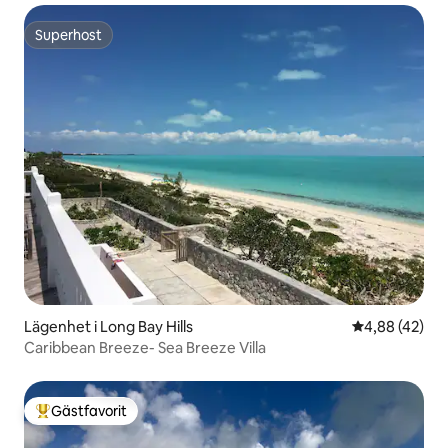
Superhost
Superhost
Lägenhet i Long Bay Hills
4,88 av 5 i g
4,88 (42)
Caribbean Breeze- Sea Breeze Villa
Gästfavorit
Populär gästfavorit