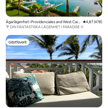
Ägarlägenhet i Providenciales and West Caic
4,87 av 5 i ge
4,87 (478)
os
🌴 DIN FANTASTISKA LÄGENHET I PARADISE 🌞
Gästfavorit
Gästfavorit