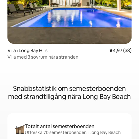
Villa i Long Bay Hills
4,97 av 5 i g
4,97 (38)
Villa med 3 sovrum nära stranden
Snabbstatistik om semesterboenden
med strandtillgång nära Long Bay Beach
Totalt antal semesterboenden
Utforska 70 semesterboenden i Long Bay Beach