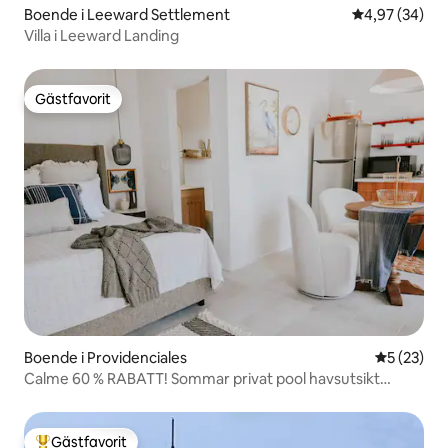
Boende i Leeward Settlement
4,97 av 5 i g
4,97 (34)
Villa i Leeward Landing
Gästfavorit
Gästfavorit
Boende i Providenciales
5 av 5 i g
5 (23)
Calme 60 % RABATT! Sommar privat pool havsutsikt
solnedgång
Gästfavorit