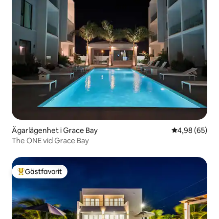
Ägarlägenhet i Grace Bay
4,98 av 5 i g
4,98 (65)
The ONE vid Grace Bay
Gästfavorit
Populär gästfavorit