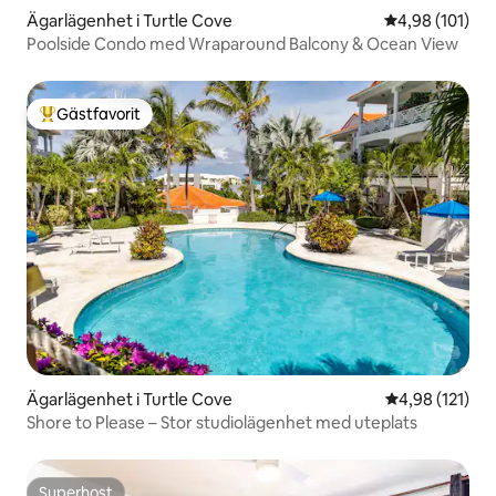
Ägarlägenhet i Turtle Cove
4,98 av 5 i ge
4,98 (101)
Poolside Condo med Wraparound Balcony & Ocean View
Gästfavorit
Populär gästfavorit
Ägarlägenhet i Turtle Cove
4,98 av 5 i ge
4,98 (121)
Shore to Please – Stor studiolägenhet med uteplats
Superhost