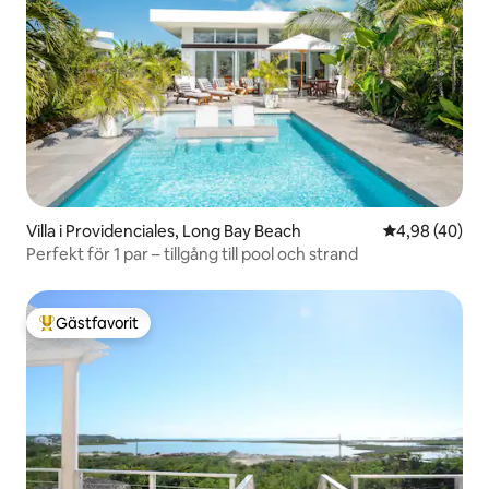
Villa i Providenciales, Long Bay Beach
4,98 av 5 i g
4,98 (40)
Perfekt för 1 par – tillgång till pool och strand
Gästfavorit
Populär gästfavorit