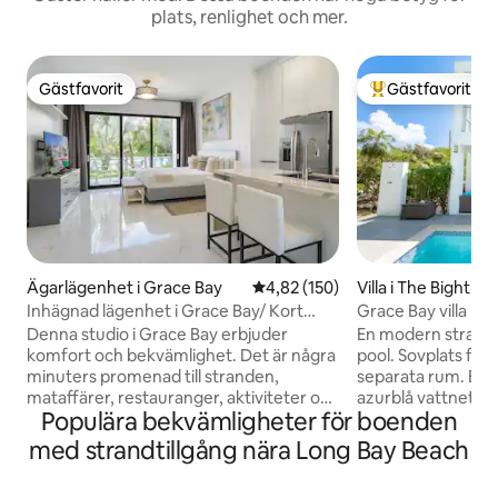
plats, renlighet och mer.
Gästfavorit
Gästfavorit
Gästfavorit
Populär gästfavor
Ägarlägenhet i Grace Bay
4,82 av 5 i genomsnittligt bet
4,82 (150)
Villa i The Bight S
Inhägnad lägenhet i Grace Bay/ Kort
Grace Bay villa | P
promenad till allt
Beach & Reef
Denna studio i Grace Bay erbjuder
En modern strandv
komfort och bekvämlighet. Det är några
pool. Sovplats för upp till 4 vuxna i
minuters promenad till stranden,
separata rum. Bara
mataffärer, restauranger, aktiviteter och
azurblå vattnet oc
Populära bekvämligheter för boenden
ett medicinskt centrum. Caicos Key-
korallsanden på Gr
lägenheten är ny och inkluderar en 55-
lugnt läge utanför
med strandtillgång nära Long Bay Beach
tums smart-TV med Fire Stick, snabbt
romantisk semeste
Wi-Fi, en diskmaskin och en
avskilda trädgård