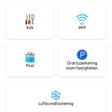
tvättmaskin/torktumlare. För din
kommer många av v
säkerhets skull har boendet ett smart lås
fira födelsedagar,
och är inhägnat. Gästerna kan också
smekmånader i full 
använda poolen och grillplatsen. Vi
korallrevet för sn
strävar efter att göra din vistelse
plus flera restaurange
bekväm och kan tillhandahålla allt du
livsmedelsbutik och
Kök
Wifi
behöver på begäran.
närheten.
Gratis parkering
Pool
inom fastigheten
Luftkonditionering