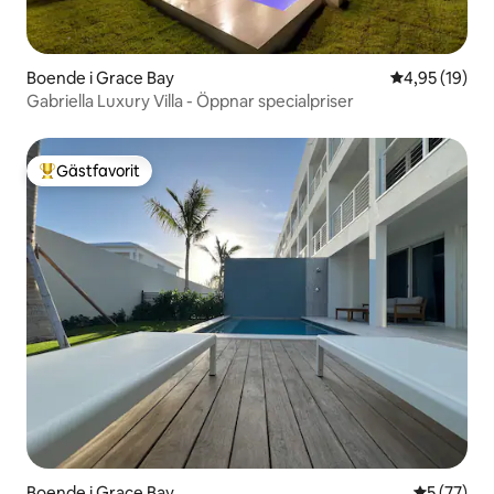
Boende i Grace Bay
4,95 av 5 i g
4,95 (19)
Gabriella Luxury Villa - Öppnar specialpriser
Gästfavorit
Populär gästfavorit
Boende i Grace Bay
5 av 5 i g
5 (77)