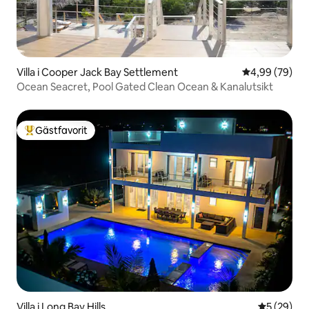
Villa i Cooper Jack Bay Settlement
4,99 av 5 i g
4,99 (79)
Ocean Seacret, Pool Gated Clean Ocean & Kanalutsikt
Gästfavorit
Populär gästfavorit
Villa i Long Bay Hills
5 av 5 i g
5 (29)