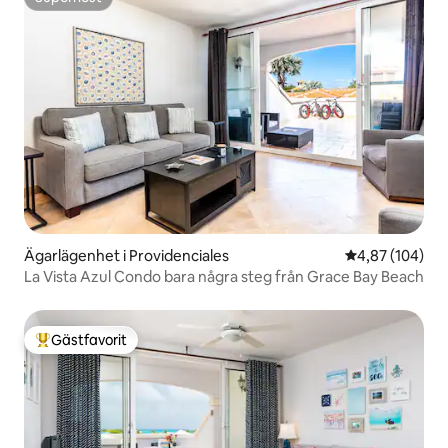
Superhost
Ägarlägenhet i Providenciales
4,87 av 5 i ge
4,87 (104)
La Vista Azul Condo bara några steg från Grace Bay Beach
Gästfavorit
Populär gästfavorit