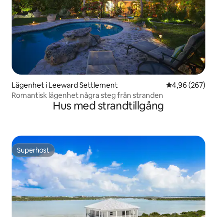
Lägenhet i Leeward Settlement
4,96 av 5 i ge
4,96 (267)
Romantisk lägenhet några steg från stranden
Hus med strandtillgång
Superhost
Superhost