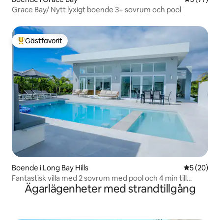
Grace Bay/ Nytt lyxigt boende 3+ sovrum och pool
Gästfavorit
Populär gästfavorit
Boende i Long Bay Hills
5 av 5 i g
5 (20)
Fantastisk villa med 2 sovrum med pool och 4 min till
Ägarlägenheter med strandtillgång
stranden