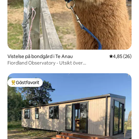
Vistelse på bondgård i Te Anau
4,85 av 5 i g
4,85 (26)
Fiordland Observatory - Utsikt över
sjö/berg/jordbruksmark
Gästfavorit
Populär gästfavorit