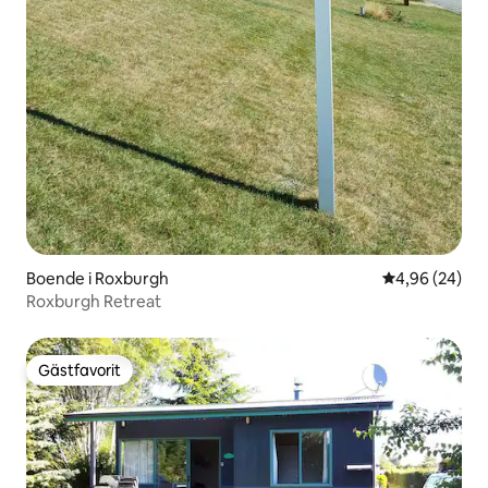
Boende i Roxburgh
4,96 av 5 i g
4,96 (24)
Roxburgh Retreat
Gästfavorit
Gästfavorit