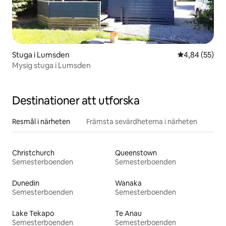
Stuga i Lumsden
4,84 av 5 i g
4,84 (55)
Mysig stuga i Lumsden
Destinationer att utforska
Resmål i närheten
Främsta sevärdheterna i närheten
Christchurch
Queenstown
Semesterboenden
Semesterboenden
Dunedin
Wanaka
Semesterboenden
Semesterboenden
Lake Tekapo
Te Anau
Semesterboenden
Semesterboenden