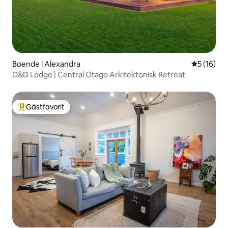
Boende i Alexandra
5 av 5 i g
5 (16)
D&D Lodge | Central Otago Arkitektonisk Retreat
Gästfavorit
Populär gästfavorit