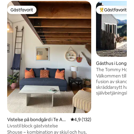
Gästfavorit
Gästfavorit
Gästfavorit
Populär gästfavor
Gästhus i Longrid
The Tommy Hous
Välkommen till T
fusion av skandina
skräddarsytt hant
självbetjäningslyx
vuxna, (inga spädb
privat bland fantas
multi-miljömässigt p
av utomhusbadet 
Vistelse på bondgård i Te Ana
4,9 av 5 i genomsnittligt bet
4,9 (132)
få ut mesta möjlig
u
Livsstil block gästvistelse
tillflyktsort — en e
Shouse ~ kombination av skjul och hus,
Great Walks och s