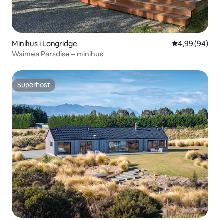
Minihus i Longridge
4,99 av 5 i g
4,99 (94)
Waimea Paradise – minihus
Superhost
Superhost