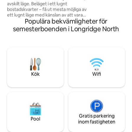
avskilt läge. Beläget i ett lugnt
också erbjuda går
bostadskvarter – få ut mesta möjliga av
arbetshundsutställ
ett lugnt läge med känslan av att vara
cykling och fiskeå
Populära bekvämligheter för
bortkopplad från omvärlden, utan wifi
eller TV. Beläget 3 km från staden i vårt
semesterboenden i Longridge North
lantliga bostadsområde, vilket gör att
man får ut mesta möjliga av utsikten
över Te Anau-sjön. Huset har allt som
behövs, ett vardagsrum, kök, badrum,
sovutrymmet finns på övervåningen i
ett öppet rum i mezzanin-stil (observera
att taket är lägre) och en något brantare
och smalare trappa.
Kök
Wifi
Gratis parkering
Pool
inom fastigheten