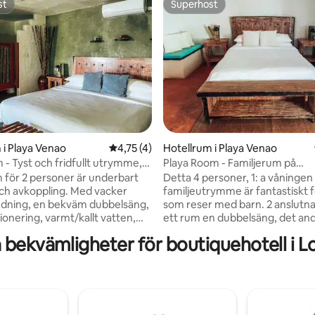
st
Superhost
st
Superhost
ttligt betyg, 8 omdömen
 i Playa Venao
4,75 av 5 i genomsnittligt betyg, 4 omdöm
4,75 (4)
Hotellrum i Playa Venao
 - Tyst och fridfullt utrymme,
Playa Room - Familjerum på
ng
bottenvåningen, havsutsikt
 för 2 personer är underbart
Detta 4 personer, 1: a våningen
och avkoppling. Med vacker
familjeutrymme är fantastiskt 
redning, en bekväm dubbelsäng,
som reser med barn. 2 anslutn
ionering, varmt/kallt vatten,
ett rum en dubbelsäng, det an
p, smart tv (redo för din
våningssäng. Med pool och hav
 bekvämligheter för boutiquehotell i L
ginloggning) kommer detta rum
från ditt privata, täckta
et möjligt för dig att tvätta bort
utomhusutrymme, luftkonditio
and och koppla av efter roliga
varmt/kallt vatten, smart tv oc
 surfing och liggande på
minikylskåp möjliggör ett perfe
ör
vilutrymme efter långa dagar i 
* *En skatt på 10%
Kom och bo hos oss! *Ytterligare gäst,