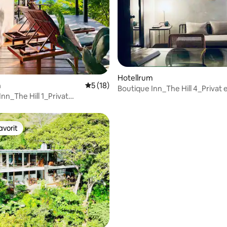
tligt betyg, 16 omdömen
Hotellrum
m
5 av 5 i genomsnittligt betyg, 18 omdöm
5 (18)
Boutique Inn_The Hill 4_Privat
nn_The Hill 1_Privat
vsutsikt_16+
avorit
gästfavorit