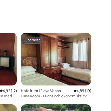
en
Superhost
Superhost
en
4,92 av 5 i genomsnittligt betyg, 12 omdömen
4,92 (12)
Hotellrum i Playa Venao
4,89 av 5 i genomsnit
4,89 (19)
gen med
Luna Room - Lugnt och ekonomiskt, två
enkelsängar