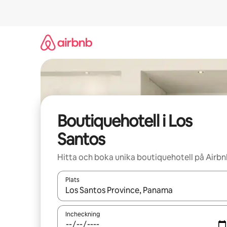
Hoppa
till
innehåll
Boutiquehotell i Los
Santos
Hitta och boka unika boutiquehotell på Airb
Plats
När resultaten är tillgängliga kan du navigera me
Incheckning