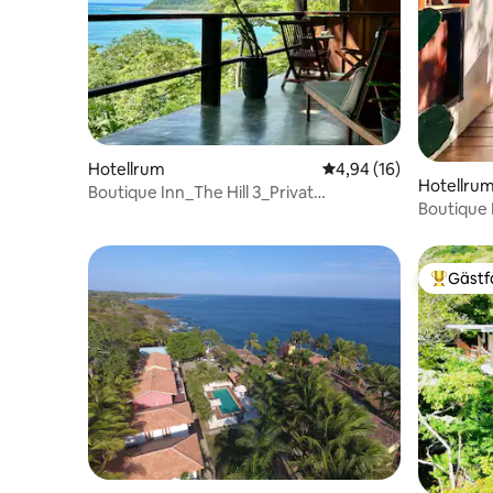
Hotellrum
4,94 av 5 i genomsnit
4,94 (16)
Hotellru
Boutique Inn_The Hill 3_Privat
Boutique I
ingång_Havsutsikt_16+
entré_Ha
Gästf
Populär 