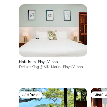
säng
Hotellrum i Playa Venao
Deluxe King @ Villa Marina Playa Venao
Gästfavorit
Gästfavo
Gästfavorit
Gästfavo