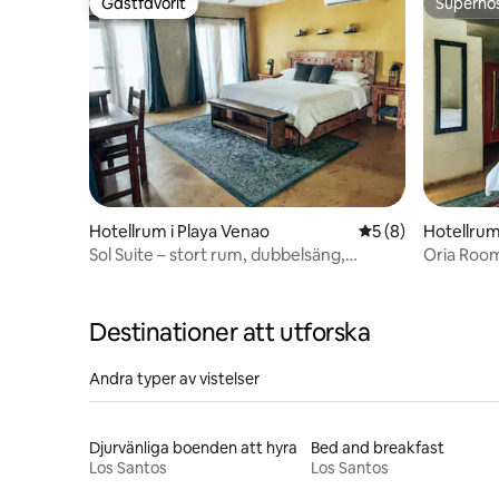
Gästfavorit
Superho
Gästfavorit
Superho
Hotellrum i Playa Venao
5 av 5 i genomsni
5 (8)
Hotellrum
Sol Suite – stort rum, dubbelsäng,
Oria Room
havsutsikt
dubbelsä
Destinationer att utforska
Andra typer av vistelser
Djurvänliga boenden att hyra
Bed and breakfast
Los Santos
Los Santos