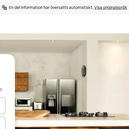
En del information har översatts automatiskt. 
Visa originalspråk
nb
d upp- och nedåtpilarna eller utforska genom att trycka eller svepa.