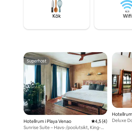
kommer att samlas in separat eftersom
kommer at
Airbnb inte samlar in skatt för värdens
Airbnb int
räkning.
räkning.*
Kök
Wifi
Superhost
Superhost
Hotellrum
Deluxe Do
Hotellrum i Playa Venao
4,5 av 5 i genomsni
4,5 (4)
Marina Pl
Sunrise Suite – Havs-/poolutsikt, King-