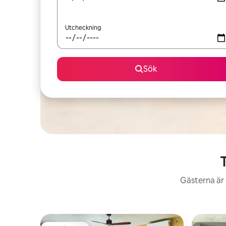
Utcheckning
Sök
T
Gästerna är 