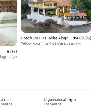
Superhost
Superhost
Hotellrum i Las Tablas Abajo
4,69 av 5 i genomsnit
4,69 (26)
Yellow Room för 4 på Casa Lassini -
Oceanfront!
en
5 av 5 i genomsnittligt betyg, 8 omdömen
5 (8)
lugnt läge
ellrum
Lägenheter att hyra
 Santos
Los Santos