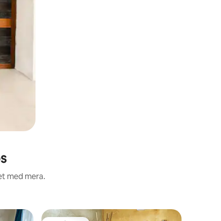
os
het med mera.