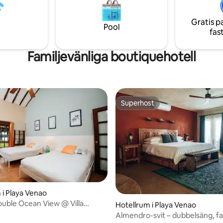
t samlas in separat eftersom
tillgängligt för barn upp till 12 år *En skatt
e samlar in skatt för värdens
på 10% samlas in separat efter
Gratis p
Airbnb inte samlar in skatt för 
Pool
fas
räkning
Familjevänliga boutiquehotell
Superhost
Superhost
 i Playa Venao
uble Ocean View @ Villa
ttligt betyg, 4 omdömen
Hotellrum i Playa Venao
aya Venao
Almendro-svit – dubbelsäng, fa