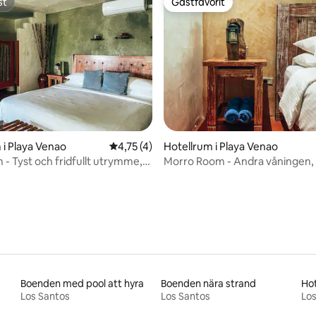
st
Gästfavorit
st
Gästfavorit
ttligt betyg, 8 omdömen
 i Playa Venao
4,75 av 5 i genomsnittligt betyg, 4 omdöm
4,75 (4)
Hotellrum i Playa Venao
 - Tyst och fridfullt utrymme,
Morro Room - Andra våningen, 
ng
Boenden med pool att hyra
Boenden nära strand
Hot
Los Santos
Los Santos
Los