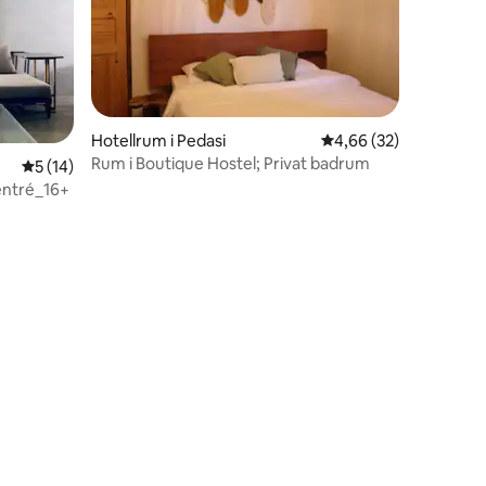
Hotellrum i Pedasi
4,66 av 5 i genomsnit
4,66 (32)
Rum i Boutique Hostel; Privat badrum
5 av 5 i genomsnittligt betyg, 14 omdömen
5 (14)
en
 entré_16+