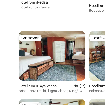
Hotellrum i Pedasí
Hotellru
Hotel Punta Franca
Boutique 
ingång_Tr
Gästfavorit
Gästfavo
Gästfavorit
Gästfavo
Hotellrum i Playa Venao
5 av 5 i genomsnit
5 (17)
Hotellrum
Brisa - Havsutsikt, lugna vibbar, King/Twin
Palmas R
sängar
dubbelsä