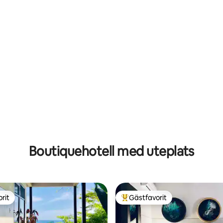
havsutsikt
Boutiquehotell med uteplats
rit
Gästfavorit
rit
Populär gästfavorit