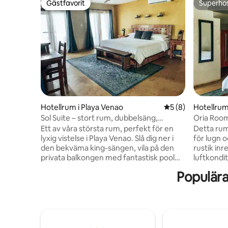
Gästfavorit
Superho
Gästfavorit
Superho
Hotellrum i Playa Venao
5 av 5 i genomsni
5 (8)
Hotellrum
Sol Suite – stort rum, dubbelsäng,
Oria Room
havsutsikt
dubbelsä
Ett av våra största rum, perfekt för en
Detta rum
lyxig vistelse i Playa Venao. Slå dig ner i
för lugn 
den bekväma king-sängen, vila på den
rustik in
privata balkongen med fantastisk pool
luftkondit
och havsutsikt. Låt detta utrymme
minikylskå
Populära
transportera dig för att lugna, med
streamin
luftkonditioneringen, varmt/kallt vatten,
att göra d
smart tv, minikyl och ren marockansk
salt och s
inredningsstil. Kom och vila efter en rolig
dagar med
dag i solen! *Ytterligare gäst, tillgänglig
stranden. *Ytterligare gäst, tillgänglig f
för barn upp till 12 år.* *En skatt på 10%
barn upp till 12 år.