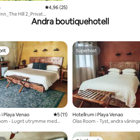
m
4,96 av 5 i genomsnittligt betyg, 25 omdöm
4,96 (25)
Inn_The Hill 2_Privat
Andra boutiquehotell
ipple_+16
rit
Superhost
rit
Superhost
tligt betyg, 17 omdömen
 i Playa Venao
5 av 5 i genomsnittligt betyg, 11 omdöm
5 (11)
Hotellrum i Playa Venao
oom - Lugnt utrymme med
Olas Room - Tyst, andra vånin
ng
Queen-säng