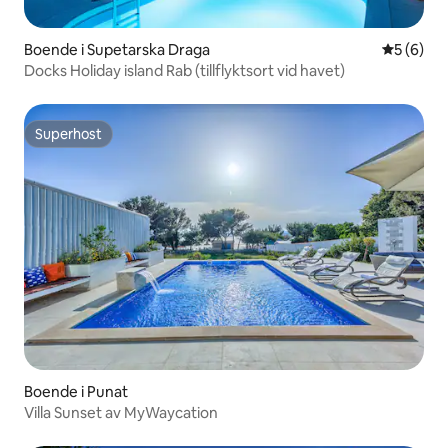
Boende i Supetarska Draga
5 av 5 i 
5 (6)
Docks Holiday island Rab (tillflyktsort vid havet)
Superhost
Superhost
Boende i Punat
Villa Sunset av MyWaycation