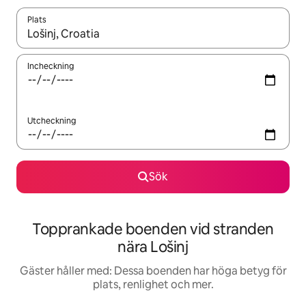
Plats
När resultaten är tillgängliga kan du navigera med upp- och ned
Incheckning
Utcheckning
Sök
Topprankade boenden vid stranden
nära Lošinj
Gäster håller med: Dessa boenden har höga betyg för
plats, renlighet och mer.