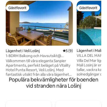
Gästfavorit
Gästfavorit
Gästfavorit
Gästfavorit
Lägenhet i Mali Los
Lägenhet i Veli Lošinj
5 av 5 i genomsnittligt b
5 (9)
VILLA DEL MAR öv
1-BDRM Balkong och Havsutsikt@
Sanpier Apartments
Villa Del Mar ligge
Välkommen till våra eleganta Sanpier
Mali Losinj är en ö 
Apartments, perfekt beläget på Vitality
tallar, vackra kar
Hotel Punta Resort, Veli Lošinj. Med
solnedgångar och k
fantastisk utsikt från alla våra lägenheter
Populära bekvämligheter för boenden
Helt nya från som
kan du koppla av på balkongen och
lägenheter med ha
under dagen, välja och upptäcka många
vid stranden nära Lošinj
uppvärmd pool erb
utomhus- och inomhusaktiviteter som
modern inredning 
ligger bara några minuter bort. För den
förvänta dig för a
som gillar stränder ligger den första
hemifrån. Superior
stranden några meter bort och för våra
som ligger på terrassen. Vä
gäster är det gratis att använda Punta