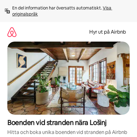
Hoppa
En del information har översatts automatiskt. 
Visa 
till
originalspråk
innehåll
Hyr ut på Airbnb
Boenden vid stranden nära Lošinj
Hitta och boka unika boenden vid stranden på Airbnb