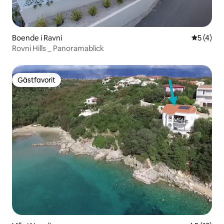
Boende i Ravni
5 av 5 i 
5 (4)
Rovni Hills _ Panoramablick
Gästfavorit
Gästfavorit