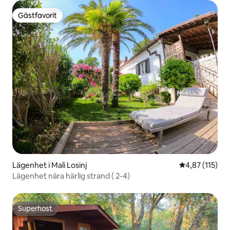
Gästfavorit
Gästfavorit
Lägenhet i Mali Losinj
4,87 av 5 i ge
4,87 (115)
Lägenhet nära härlig strand ( 2-4)
Superhost
Superhost