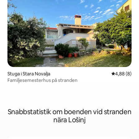
Stuga i Stara Novalja
4,88 av 5 i 
4,88 (8)
Familjesemesterhus på stranden
Snabbstatistik om boenden vid stranden
nära Lošinj