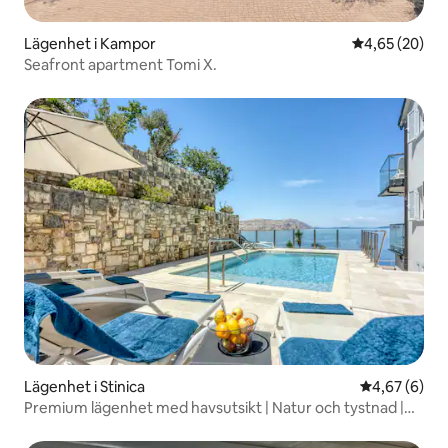
Lägenhet i Kampor
4,65 av 5 i g
4,65 (20)
Seafront apartment Tomi X.
Lägenhet i Stinica
4,67 av 5 i 
4,67 (6)
Premium lägenhet med havsutsikt | Natur och tystnad |
A5