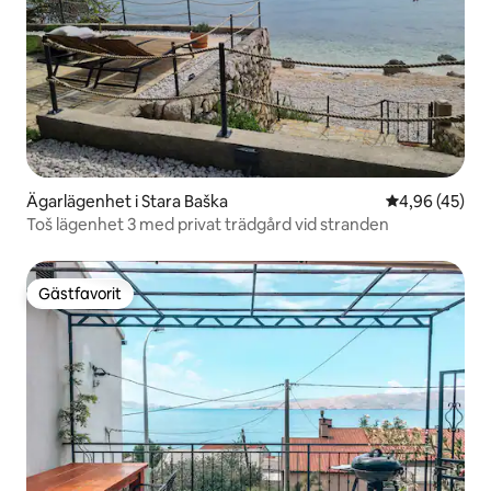
Ägarlägenhet i Stara Baška
4,96 av 5 i g
4,96 (45)
Toš lägenhet 3 med privat trädgård vid stranden
Gästfavorit
Gästfavorit