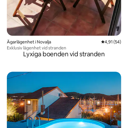
Ägarlägenhet i Novalja
4,91 av 5 i g
4,91 (54)
Exklusiv lägenhet vid stranden
Lyxiga boenden vid stranden