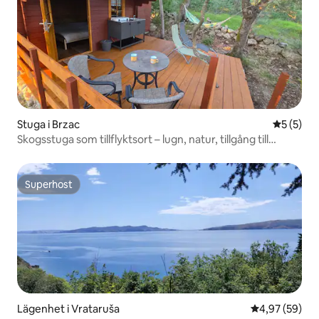
Stuga i Brzac
5 av 5 i 
5 (5)
Skogsstuga som tillflyktsort – lugn, natur, tillgång till
stranden
Superhost
Superhost
Lägenhet i Vrataruša
4,97 av 5 i g
4,97 (59)