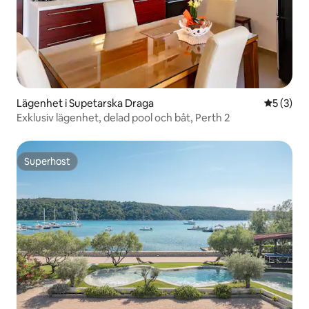
Lägenhet i Supetarska Draga
5 av 5 i 
5 (3)
Exklusiv lägenhet, delad pool och båt, Perth 2
Superhost
Superhost