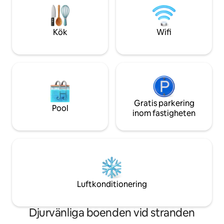
Superior eller De
Resort inomhus- och utomhuspool. Vi
storleken på din fa
skulle vara tacksamma för att vara värd
vacker och avkopp
för dig, ägaren Davorka och den virtuella
Kök
Wifi
värden Ante.
Gratis parkering
Pool
inom fastigheten
Luftkonditionering
Djurvänliga boenden vid stranden