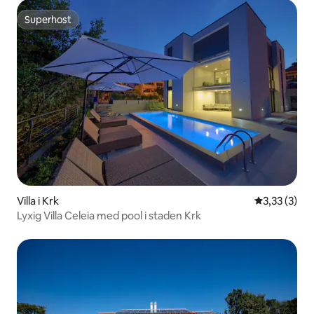
Superhost
Superhost
Villa i Krk
3,33 av 5 i 
3,33 (3)
Lyxig Villa Celeia med pool i staden Krk