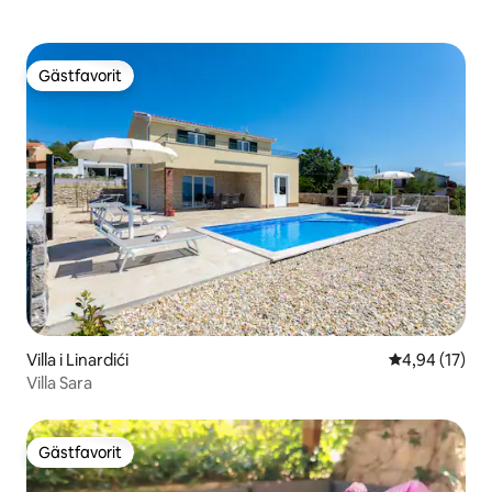
Gästfavorit
Gästfavorit
Villa i Linardići
4,94 av 5 i g
4,94 (17)
Villa Sara
Gästfavorit
Gästfavorit