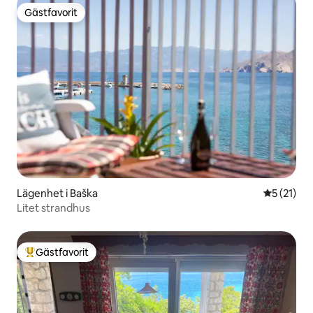
Gästfavorit
Gästfavorit
Lägenhet i Baška
5 av 5 i g
5 (21)
Litet strandhus
Gästfavorit
Populär gästfavorit