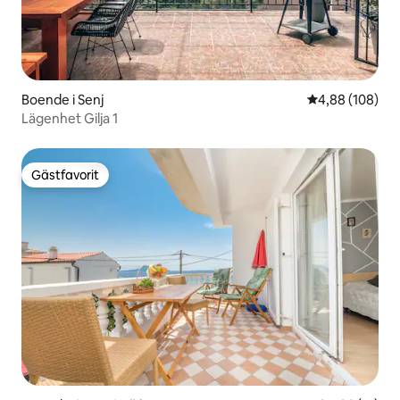
Boende i Senj
4,88 av 5 i ge
4,88 (108)
Lägenhet Gilja 1
Gästfavorit
Gästfavorit