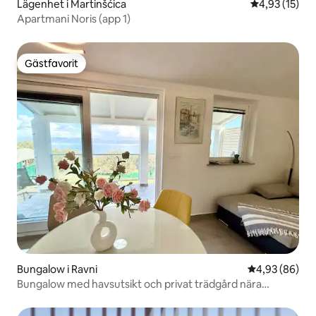
Lägenhet i Martinšćica
4,93 av 5 i g
4,93 (15)
Apartmani Noris (app 1)
Gästfavorit
Gästfavorit
Bungalow i Ravni
4,93 av 5 i g
4,93 (86)
Bungalow med havsutsikt och privat trädgård nära
stranden