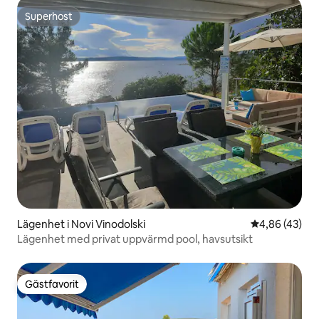
Superhost
Superhost
Lägenhet i Novi Vinodolski
4,86 av 5 i g
4,86 (43)
Lägenhet med privat uppvärmd pool, havsutsikt
Gästfavorit
Gästfavorit