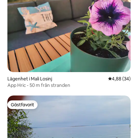
Lägenhet i Mali Losinj
4,88 av 5 i g
4,88 (34)
App Hric - 50 m från stranden
Gästfavorit
Gästfavorit