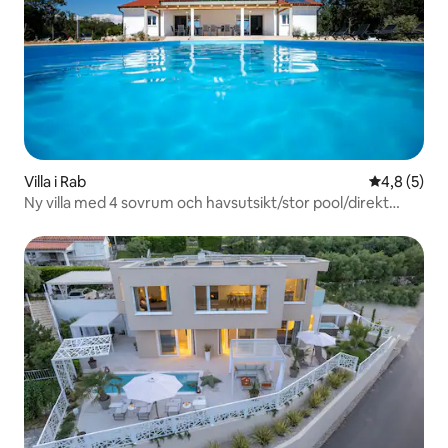
Villa i Rab
4,8 av 5 i 
4,8 (5)
Ny villa med 4 sovrum och havsutsikt/stor pool/direkt
tillgång till havet