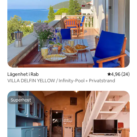
Lägenhet i Rab
4,96 av 5 i g
4,96 (24)
VILLA DELFIN YELLOW / Infinity-Pool + Privatstrand
Superhost
Superhost