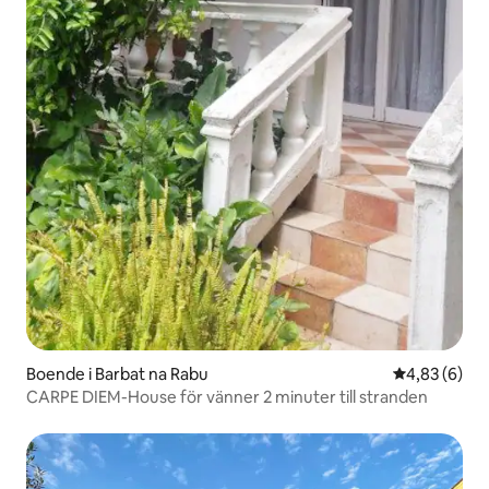
Boende i Barbat na Rabu
4,83 av 5 i 
4,83 (6)
CARPE DIEM-House för vänner 2 minuter till stranden