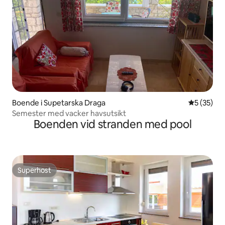
Boende i Supetarska Draga
5 av 5 i g
5 (35)
Semester med vacker havsutsikt
Boenden vid stranden med pool
Superhost
Superhost