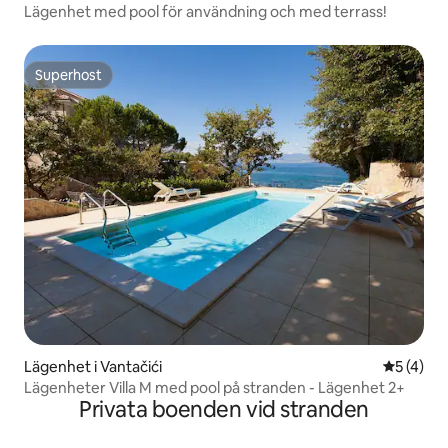
Lägenhet med pool för användning och med terrass!
Superhost
Superhost
Lägenhet i Vantačići
5 av 5 i 
5 (4)
Lägenheter Villa M med pool på stranden - Lägenhet 2+
Privata boenden vid stranden