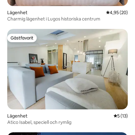
Lägenhet
4,95 av 5 i g
4,95 (20)
Charmig lägenhet i Lugos historiska centrum
Gästfavorit
Gästfavorit
Lägenhet
5 av 5 i g
5 (13)
Atico Isabel, speciell och rymlig