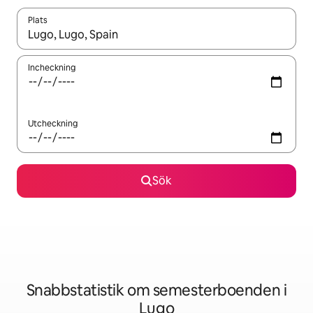
Plats
När resultaten är tillgängliga kan du navigera med upp- och ned
Incheckning
Utcheckning
Sök
Snabbstatistik om semesterboenden i
Lugo