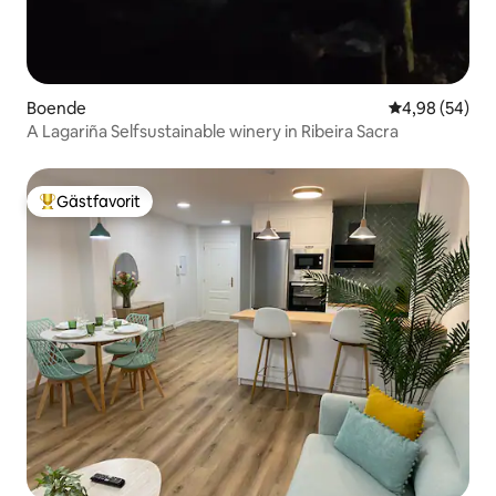
Boende
4,98 av 5 i g
4,98 (54)
A Lagariña Selfsustainable winery in Ribeira Sacra
Gästfavorit
Populär gästfavorit