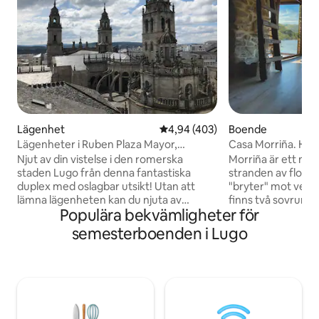
Lägenhet
4,94 av 5 i genomsnittligt bet
4,94 (403)
Boende
Lägenheter i Ruben Plaza Mayor,
Casa Morriña. Hus v
Lägenhet ...
Sacra
Njut av din vistelse i den romerska
Morriña är ett nyr
staden Lugo från denna fantastiska
stranden av floden
duplex med oslagbar utsikt! Utan att
"bryter" mot vera
lämna lägenheten kan du njuta av
finns två sovrum u
Populära bekvämligheter för
huvudtorget och katedralen. Inne i
ett med eget badr
duplexen kommer du att ha allt du
vardagsrum med ö
semesterboenden i Lugo
behöver för en spektakulär vistelse.
veranda med utsik
Denna lägenhet, som är en duplex, har
övervåningen. Ett
två plan. På bottenvåningen hittar vi ett
och ett litet badru
rymligt amerikanskt kök (kök och
uteplatsen och ve
vardagsrum tillsammans i ett öppet
bottenvåningen. S
utrymme) med ett glasfönster som har
på belysning och 