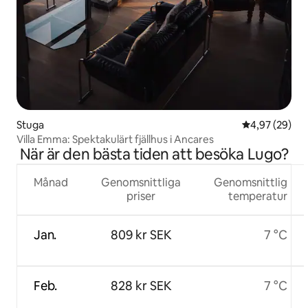
Stuga
4,97 av 5 i g
4,97 (29)
Villa Emma: Spektakulärt fjällhus i Ancares
När är den bästa tiden att besöka Lugo?
Månad
Genomsnittliga
Genomsnittlig
priser
temperatur
Jan.
809 kr SEK
7 °C
Feb.
828 kr SEK
7 °C