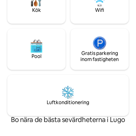
direkt utsikt över Plaza Mayor. Den har
bokar en enda nat
också 1 sovrum med dubbelsäng och 1
kostnad på 50 eur
Kök
Wifi
badrum. Redan på översta våningen i
duplexen hittar vi det äktenskapliga
rummet med eget badrum som har
dusch och badkar samt Velux-fönster
med utsikt över Plaza Mayor och
katedralen. Vi hittade också ett
distributionsområde med en garderob
och ett annat badrum. Totalt har
Gratis parkering
Pool
lägenheten 3 badrum. Slutligen, på detta
inom fastigheten
våningsplan hittar vi ett rum med två
enkelsängar på 90 som har magnifik
utsikt över katedralen.
Luftkonditionering
Bo nära de bästa sevärdheterna i Lugo