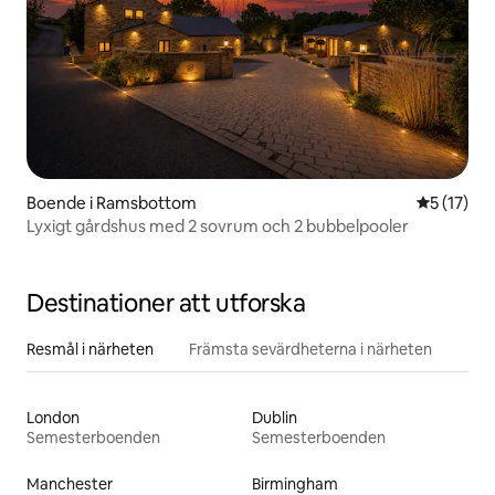
Boende i Ramsbottom
5 av 5 i g
5 (17)
Lyxigt gårdshus med 2 sovrum och 2 bubbelpooler
Destinationer att utforska
Resmål i närheten
Främsta sevärdheterna i närheten
London
Dublin
Semesterboenden
Semesterboenden
Manchester
Birmingham