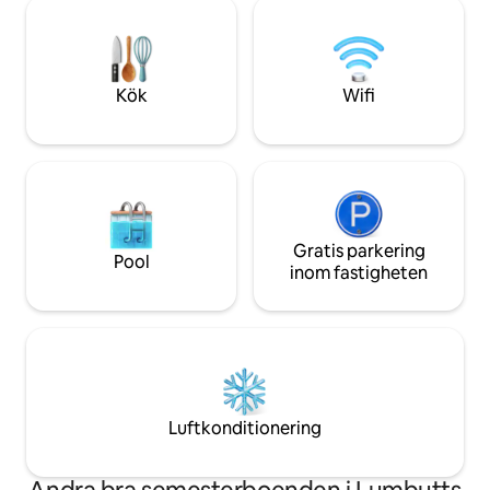
vedeldad spis för att hålla dig mysig. Det
Vale Park ligger b
finns fantastiska promenader, massor av
promenad bort. I d
fascinerande lokalhistoria, oberoende
boende finns det o
butiker och ställen att äta och dricka på.
direkt utanför, fö
Vi har också ett säkert utrymme för
parkeringsplats i 
Kök
Wifi
cyklister att förvara cyklar!
av stugan finns en
uteplats.
Gratis parkering
Pool
inom fastigheten
Luftkonditionering