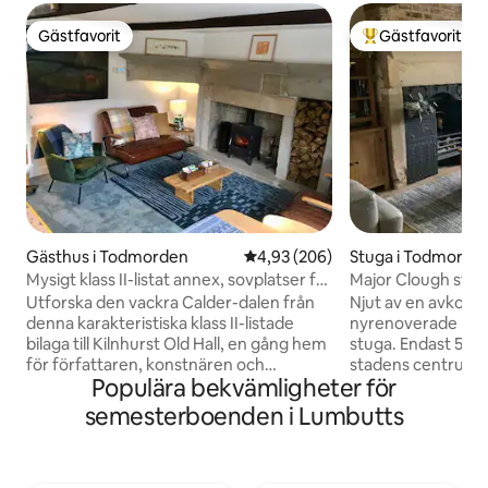
Gästfavorit
Gästfavorit
Gästfavorit
Populär gästfavor
Gästhus i Todmorden
4,93 av 5 i genomsnittligt bety
4,93 (206)
Stuga i Todmorde
Mysigt klass II-listat annex, sovplatser för
Major Clough stu
fyra
Utforska den vackra Calder-dalen från
Njut av en avkoppl
denna karakteristiska klass II-listade
nyrenoverade klass
bilaga till Kilnhurst Old Hall, en gång hem
stuga. Endast 5 mi
för författaren, konstnären och
stadens centrum b
Populära bekvämligheter för
resenären William Holt. Vi har en
restauranger och 
bekväm dubbelsäng i det nedre
bekvämligheter. Stugan ligger bara 5
semesterboenden i Lumbutts
sovrummet, och två enkelsängar eller
minuters promenad 
en dubbelsäng på mezzaninnivån
busstationerna me
ovanför som du föredrar, och en
till Manchester o