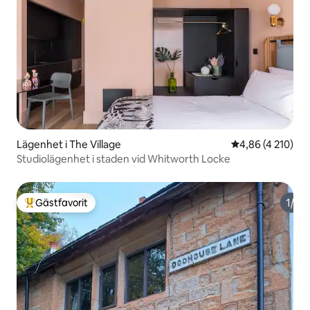
Lägenhet i The Village
4,86 av 5 i geno
4,86 (4 210)
Studiolägenhet i staden vid Whitworth Locke
Gästfavorit
Populär gästfavorit