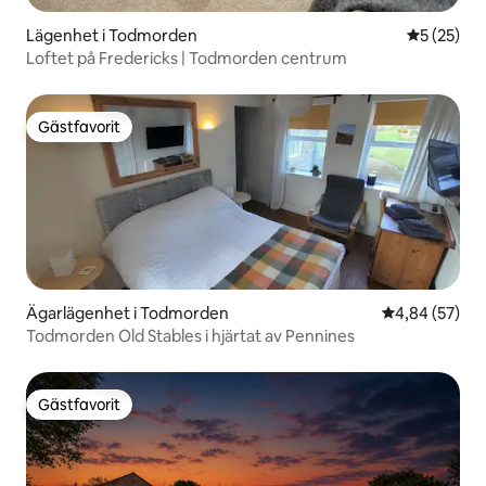
Lägenhet i Todmorden
5 av 5 i g
5 (25)
Loftet på Fredericks | Todmorden centrum
Gästfavorit
Gästfavorit
Ägarlägenhet i Todmorden
4,84 av 5 i g
4,84 (57)
Todmorden Old Stables i hjärtat av Pennines
Gästfavorit
Gästfavorit