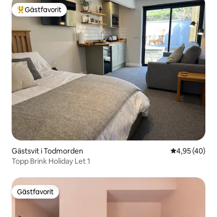
Gästfavorit
Populär gästfavorit
Gästsvit i Todmorden
4,95 av 5 i g
4,95 (40)
Topp Brink Holiday Let 1
Gästfavorit
Gästfavorit