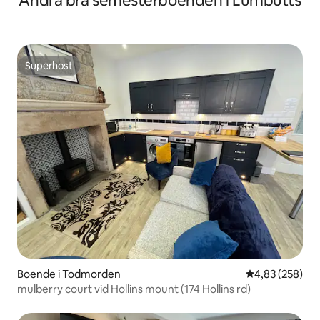
Andra bra semesterboenden i Lumbutts
Superhost
Superhost
Boende i Todmorden
4,83 av 5 i ge
4,83 (258)
mulberry court vid Hollins mount (174 Hollins rd)