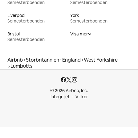
Semesterboenden
Semesterboenden
Liverpool
York
Semesterboenden
Semesterboenden
Bristol
Visa mer
Semesterboenden
Airbnb
Storbritannien
England
West Yorkshire
Lumbutts
© 2026 Airbnb, Inc.
Integritet
Villkor