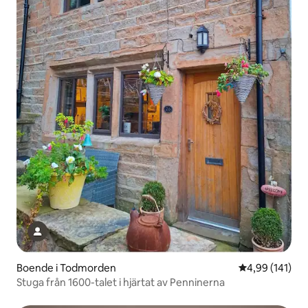
Boende i Todmorden
4,99 av 5 i ge
4,99 (141)
Stuga från 1600-talet i hjärtat av Penninerna