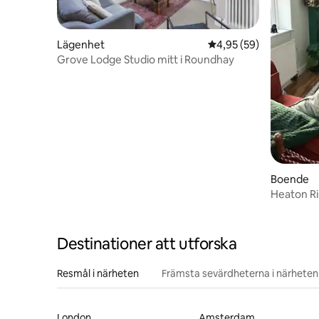
Lägenhet
4,95 av 5 i genomsnit
4,95 (59)
Grove Lodge Studio mitt i Roundhay
Boende
Heaton Ri
Aberford
Destinationer att utforska
Resmål i närheten
Främsta sevärdheterna i närheten
London
Amsterdam