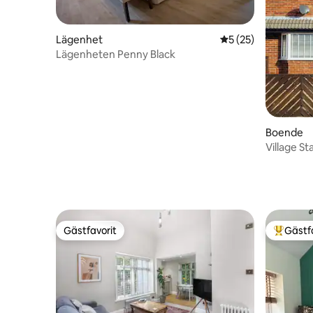
Lägenhet
5 av 5 i genomsnit
5 (25)
Lägenheten Penny Black
Boende
Village S
profession
Gästfavorit
Gästf
Gästfavorit
Populär 