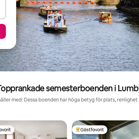
Topprankade semesterboenden i Lumb
åller med: Dessa boenden har höga betyg för plats, renlighet
avorit
Gästfavorit
gästfavorit
Populär gästfavorit