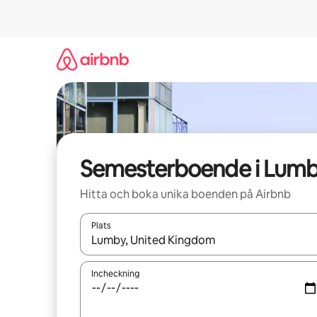
Hoppa
till
innehåll
Semesterboende i Lum
Hitta och boka unika boenden på Airbnb
Plats
När resultaten är tillgängliga kan du navigera me
Incheckning