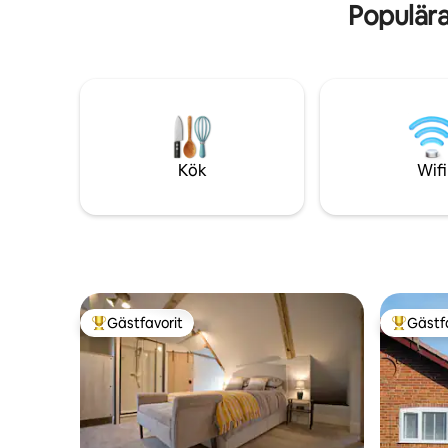
Populär
Kök
Wifi
Gästfavorit
Gästf
Populär gästfavorit
Populär 