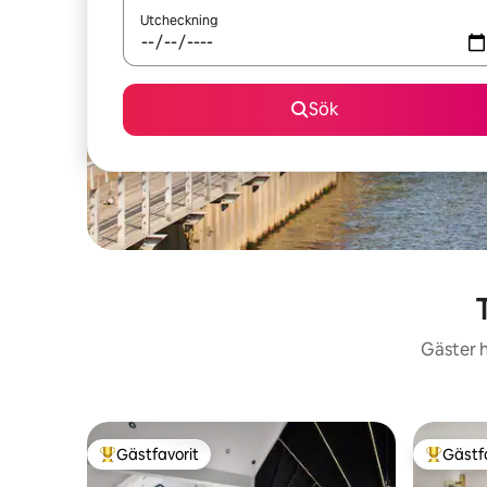
Utcheckning
Sök
Gäster h
Gästfavorit
Gästf
Populär gästfavorit
Populär 