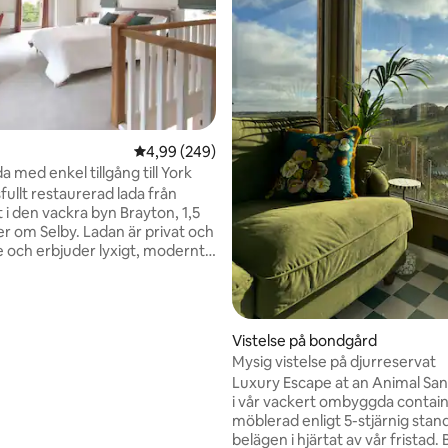
ligt betyg, 144 omdömen
4,99 av 5 i genomsnittligt betyg, 249 omdöm
4,99 (249)
a med enkel tillgång till York
fullt restaurerad lada från
 i den vackra byn Brayton, 1,5
by. Ladan är privat och
e och erbjuder lyxigt, modernt
ed ett stort yttre utrymme
erande utsikt över den
 medeltida kyrkan. Enkel
ill M1, A1, M62 och A19 med bra
Vistelse på bondgård
örbindelser till stora platser
Mysig vistelse på djurreservat
14 miles), Leeds (24 miles) och
Luxury Escape at an Animal Sanc
inationer gör det till en
i vår vackert ombyggda contain
de och idealisk bas för att
möblerad enligt 5-stjärnig stan
 och utforska den vackra
belägen i hjärtat av vår fristad. B
-omgivningen.