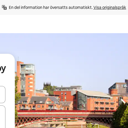
En del information har översatts automatiskt. 
Visa originalspråk
by
d upp- och nedåtpilarna eller utforska genom att trycka eller svepa.