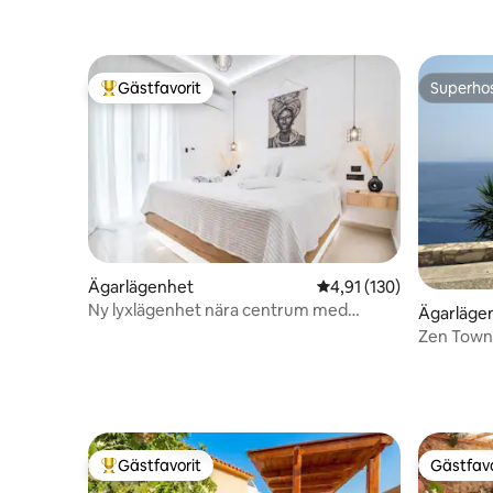
Gästfavorit
Superho
Populär gästfavorit
Superho
Ägarlägenhet
4,91 av 5 i genomsnitt
4,91 (130)
Ny lyxlägenhet nära centrum med
Ägarlägen
trädgårdsutsikt
Zen Townh
Gästfavorit
Gästfavo
Populär gästfavorit
Gästfavo