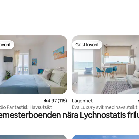
avorit
Gästfavorit
gästfavorit
Gästfavorit
4,97 av 5 i genomsnittligt betyg, 115 omdöm
4,97 (115)
Lägenhet
tligt betyg, 65 omdömen
dio Fantastisk Havsutsikt
Eva Luxury svit med havsutsikt
emesterboenden nära Lychnostatis fr