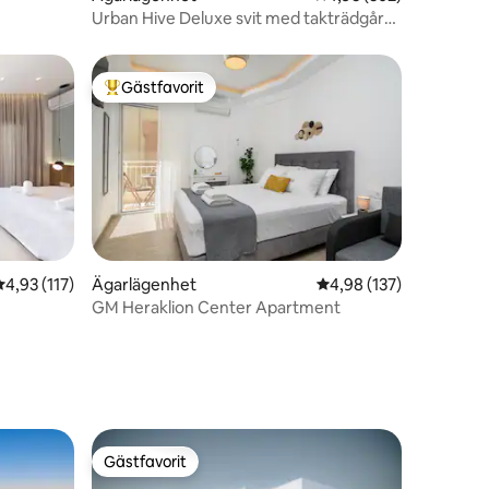
Urban Hive Deluxe svit med takträdgård
Heraklion
Gästfavorit
Populär gästfavorit
4,93 av 5 i genomsnittligt betyg, 117 omdömen
4,93 (117)
Ägarlägenhet
4,98 av 5 i genomsnitt
4,98 (137)
GM Heraklion Center Apartment
en
Gästfavorit
Gästfavorit