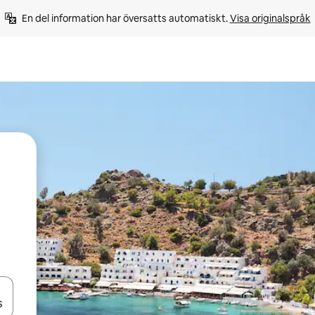
En del information har översatts automatiskt. 
Visa originalspråk
d upp- och nedåtpilarna eller utforska genom att trycka eller svepa.