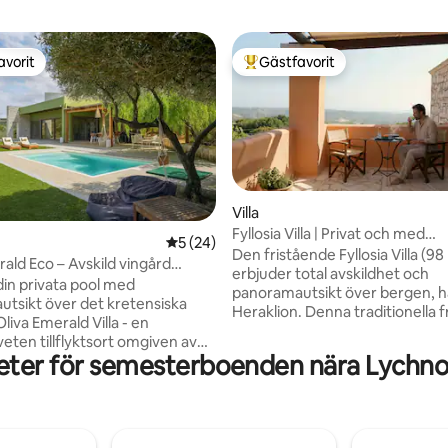
avorit
Gästfavorit
gästfavorit
Populär gästfavorit
Villa
Fyllosia Villa | Privat och med
ttligt betyg, 4 omdömen
5 av 5 i genomsnittligt betyg, 24 omdöm
5 (24)
panoramautsikt nära Knossos
Den fristående Fyllosia Villa (98
rald Eco – Avskild vingård
erbjuder total avskildhet och
lnätet
din privata pool med
panoramautsikt över bergen, h
tsikt över det kretensiska
Heraklion. Denna traditionella fr
liva Emerald Villa - en
sten är en stolt medlem av Cre
eten tillflyktsort omgiven av
Retreat och är handbyggd med 
eter för semesterboenden nära Lychnos
och olivlundar. Beläget på 15
material. Centralt beläget, bara
ren natur, blandar denna
minuter från Knossos-palatset
eroende, barnvänliga
Archanes. Detta noggrant stä
ort, rustik charm med komfort.
boende med 3 sovrum är idealis
vinkällaren, smaka på vår
familjer, grupper, natur och ut