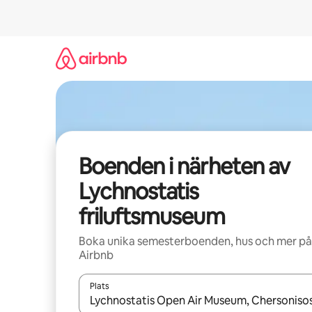
Hoppa
till
innehåll
Boenden i närheten av
Lychnostatis
friluftsmuseum
Boka unika semesterboenden, hus och mer på
Airbnb
Plats
När resultaten är tillgängliga kan du navigera me