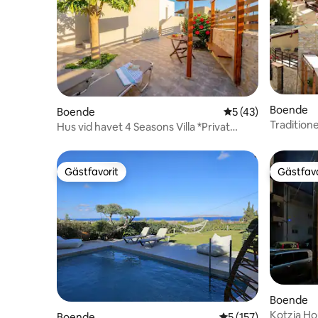
Boende
Boende
5 av 5 i genomsnit
5 (43)
Tradition
Hus vid havet 4 Seasons Villa *Privat
parkering!
Gästfavorit
Gästfavo
Gästfavorit
Gästfavo
Boende
Kotzia H
Boende
5 av 5 i genomsnitt
5 (157)