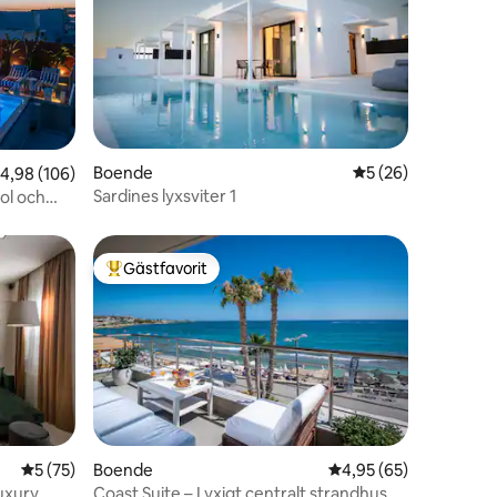
en
Boende
5 av 5 i genomsnit
5 (26)
,98 av 5 i genomsnittligt betyg, 106 omdömen
4,98 (106)
Sardines lyxsviter 1
ol och
Gästfavorit
Populär gästfavorit
en
5 av 5 i genomsnittligt betyg, 75 omdömen
5 (75)
Boende
4,95 av 5 i genomsnit
4,95 (65)
uxury
Coast Suite – Lyxigt centralt strandhus