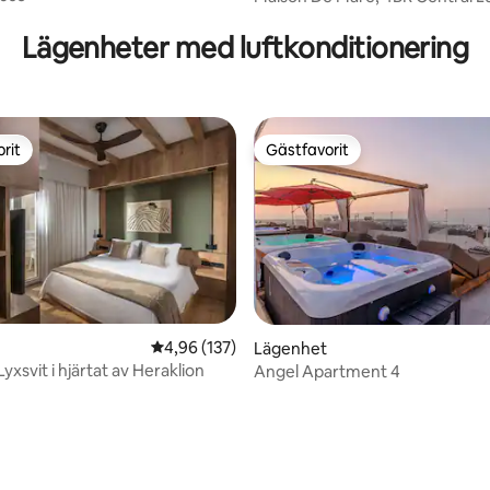
Beach Residence
Lägenheter med luftkonditionering
rit
Gästfavorit
rit
Gästfavorit
tligt betyg, 31 omdömen
4,96 av 5 i genomsnittligt betyg, 137 omdöm
4,96 (137)
Lägenhet
 Lyxsvit i hjärtat av Heraklion
Angel Apartment 4