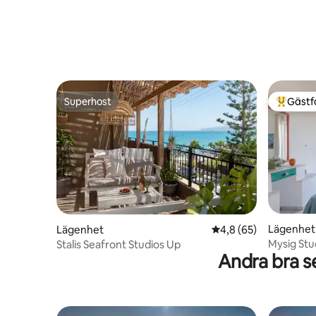
Superhost
Gästf
Superhost
Populär 
Lägenhet
Lägenhet
4,8 av 5 i genomsnit
4,8 (65)
Mysig Stu
Stalis Seafront Studios Up
Andra bra s