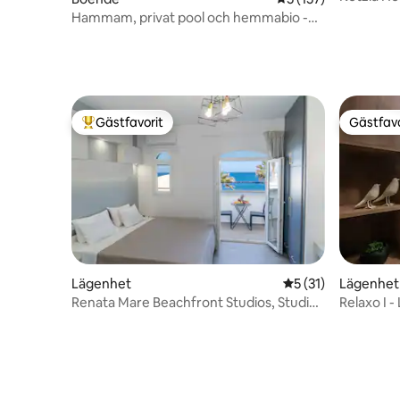
Hammam, privat pool och hemmabio -
Green Sight
Gästfavorit
Gästfavo
Populär gästfavorit
Gästfavo
Lägenhet
5 av 5 i genomsnit
5 (31)
Lägenhet
Renata Mare Beachfront Studios, Studio
Relaxo I -
4 Sea View