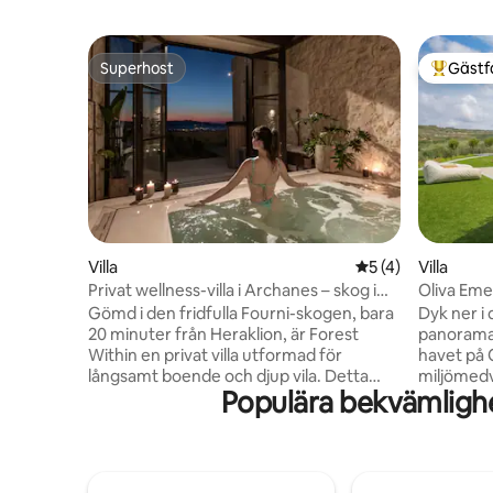
Superhost
Gästf
Superhost
Populär 
Villa
5 av 5 i genomsni
5 (4)
Villa
Privat wellness-villa i Archanes – skog i
Oliva Eme
närheten
utanför e
Gömd i den fridfulla Fourni-skogen, bara
Dyk ner i 
20 minuter från Heraklion, är Forest
panoramau
Within en privat villa utformad för
havet på O
långsamt boende och djup vila. Detta
miljömedv
Populära bekvämligh
boende på 156 m² ligger på en 8 hektar
vingårdar 
stor egendom och erbjuder full
tunnland 
avskildhet, skogsutsikt och plats för upp
energi-ob
till 6 gäster. Njut av varma, naturliga
tillflykts
interiörer, en inomhusbastu, en
Utforska 