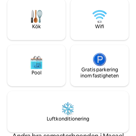
säng på 180 och 1 säng på 90 eller 3
barer. 30 minuter b
sängar på 90, tillägg för den 3:e
stränder och golfb
enkelsängen), walk-in dusch, handfat,
ett idealiskt läge 
wc. Vår saltpool (ingen allergi, ingen lukt
med familj och vän
men där vi tackar dig för stabiliteten och
eftersom vi har u
Kök
Wifi
underhållet av vattnet för att inte
använda solskyddsmedel) kantad med
sina små cuevas för att hysa din siesta
samt grillen och boccebanan ska delas.
Priset inkluderar sänglinne (som görs vid
din ankomst), handdukar, poolhandduk,
städning i slutet av din vistelse och el.
Grottans bioklimatiska funktion är
Gratis parkering
Pool
naturligt luftkonditionerad. Närmaste
inom fastigheten
flygplats: Granada, och det är
nödvändigt att transporteras. Så dåligt
väder: Netflix 😉 De små extra sakerna
så att du inte blir överrumplad:
diskmedel, svamp, diskhanddukar, färskt
vatten, kaffe (kuddar och kaffe och
filter), te, socker, grundläggande
Luftkonditionering
kryddor (olja, vinäger, salt, peppar)... och
små godisbitar ✨✨✨