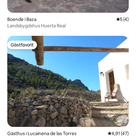
Boende i Baza
5 av 5 i 
5 (4)
Landsbygdshus Huerta Real
Gästfavorit
Gästfavorit
Gästhus i Lucainena de las Torres
4,91 av 5 i g
4,91 (47)