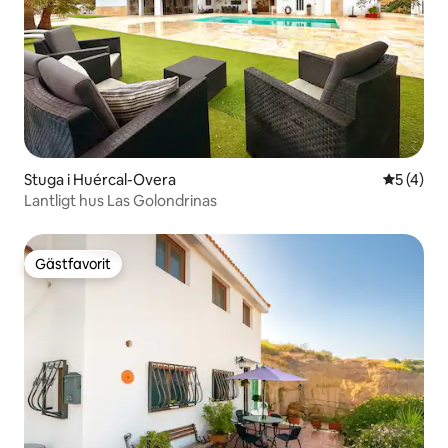
Stuga i Huércal-Overa
5 av 5 i 
5 (4)
Lantligt hus Las Golondrinas
Gästfavorit
Gästfavorit