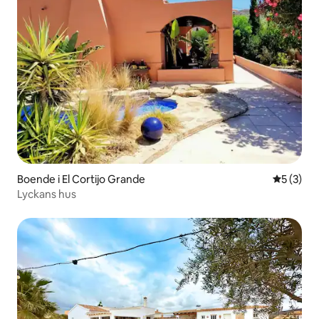
Boende i El Cortijo Grande
5 av 5 i 
5 (3)
Lyckans hus