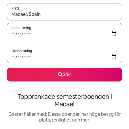
Plats
När resultaten är tillgängliga kan du navigera med upp- och ned
Incheckning
Utcheckning
Sök
Topprankade semesterboenden i
Macael
Gäster håller med: Dessa boenden har höga betyg för
plats, renlighet och mer.