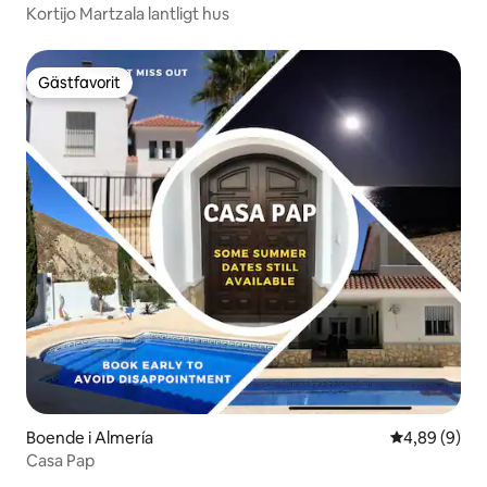
Kortijo Martzala lantligt hus
Gästfavorit
Gästfavorit
Boende i Almería
4,89 av 5 i 
4,89 (9)
Casa Pap