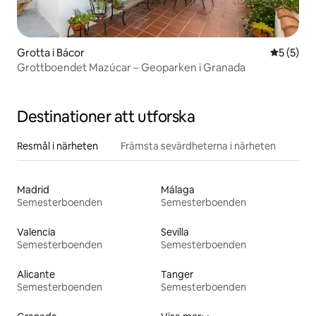
Grotta i Bácor
5 av 5 i 
5 (5)
Grottboendet Mazúcar – Geoparken i Granada
Destinationer att utforska
Resmål i närheten
Främsta sevärdheterna i närheten
Madrid
Málaga
Semesterboenden
Semesterboenden
Valencia
Sevilla
Semesterboenden
Semesterboenden
Alicante
Tanger
Semesterboenden
Semesterboenden