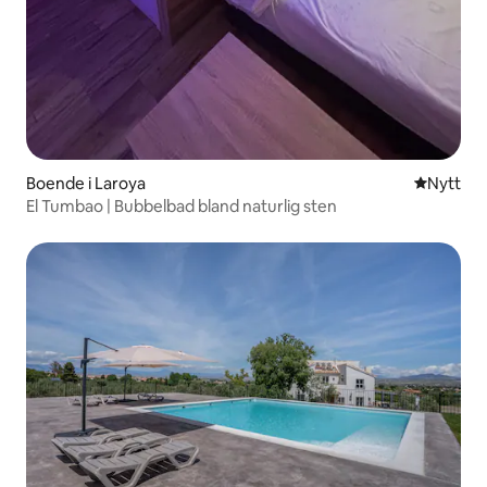
Boende i Laroya
Nytt ställ
Nytt
El Tumbao | Bubbelbad bland naturlig sten