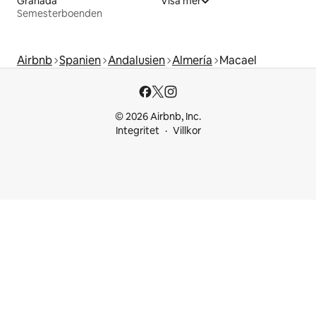
Granada
Visa mer
Semesterboenden
Airbnb
Spanien
Andalusien
Almería
Macael
© 2026 Airbnb, Inc.
Integritet
Villkor