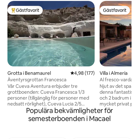
Gästfavorit
Gästfavorit
Populär gästfavorit
Gästfavorit
Grotta i Benamaurel
4,98 av 5 i genomsnittligt bet
4,98 (177)
Villa i Almería
Äventyrsgrottan Francesca
Al fresco-vardags
Vår Cueva Aventura erbjuder tre
Njut av det spansk
grottboenden: Cueva Francesca 1/3
denna fantastiska 
personer (tillgänglig för personer med
och 2 badrum i Arb
nedsatt rörlighet), Cueva Lucia 2/5
mycket privat pool
Populära bekvämligheter för
personer och Cueva Emilia 4/7 personer.
poolen, grill och p
La Cueva Francesca (50 m2) består av en
fresco matplats. B
semesterboenden i Macael
privat och möblerad uteplats, ett
erbjuder det perf
vardagsrum (utrustat kök, nedsänkt
kan njuta av cykli
soffa, bord stolar, tv), ett stort sovrum (1
besöka lokala buti