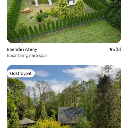
Boende i Ateny
5 av 5 i 
5 (8)
Bosättning nära sjön
Gästfavorit
Gästfavorit