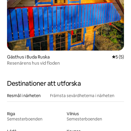
Gästhus i Buda Ruska
5 av 5 i 
5 (5)
Resenärens hus vid floden
Destinationer att utforska
Resmål i närheten
Främsta sevärdheterna i närheten
Riga
Vilnius
Semesterboenden
Semesterboenden