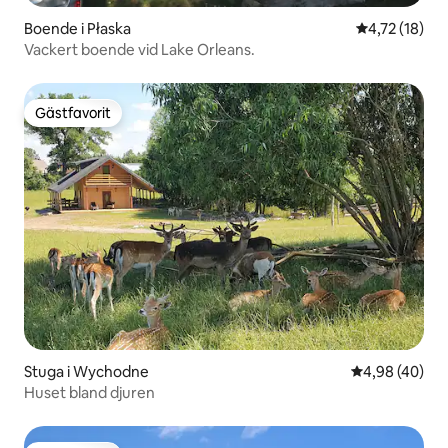
Boende i Płaska
4,72 av 5 i g
4,72 (18)
Vackert boende vid Lake Orleans.
Gästfavorit
Gästfavorit
Stuga i Wychodne
4,98 av 5 i g
4,98 (40)
Huset bland djuren