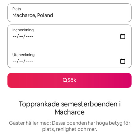
Plats
När resultaten är tillgängliga kan du navigera med upp- och ned
Incheckning
Utcheckning
Sök
Topprankade semesterboenden i
Macharce
Gäster håller med: Dessa boenden har höga betyg för
plats, renlighet och mer.