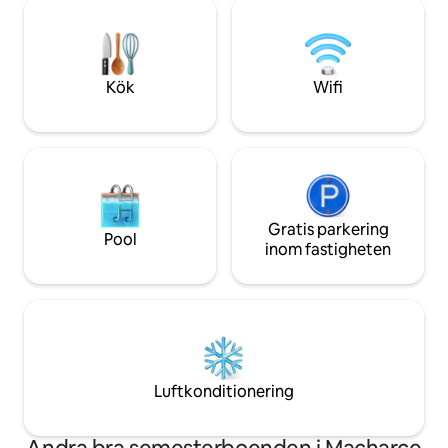
äventyrare, familjer (med barn), håriga
fiske Boka nu för 
vänner (husdjur) och alla naturälskare.
glampingäventyr!
Den mest bekväma vistelsen skulle vara
för ett par. Sovrum #2 är litet med
våningssängar
Kök
Wifi
Gratis parkering
Pool
inom fastigheten
Luftkonditionering