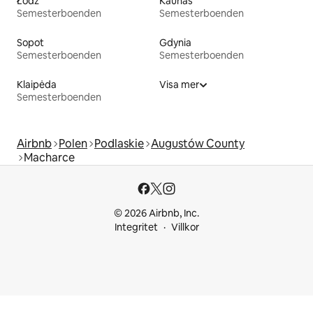
Łódź
Kaunas
Semesterboenden
Semesterboenden
Sopot
Gdynia
Semesterboenden
Semesterboenden
Klaipėda
Visa mer
Semesterboenden
Airbnb
Polen
Podlaskie
Augustów County
Macharce
© 2026 Airbnb, Inc.
Integritet
Villkor