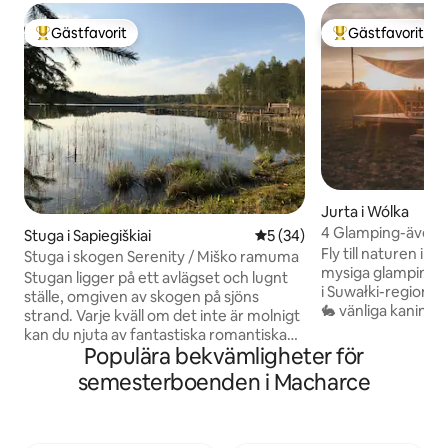
Gästfavorit
Gästfavorit
Populär gästfavorit
Populär gästfavor
Jurta i Wólka
4 Glamping-äventyr
Stuga i Sapiegiškiai
5 av 5 i genomsnittligt be
5 (34)
klocktält
Fly till naturen i 
Stuga i skogen Serenity / Miško ramuma
mysiga glamping-t
Stugan ligger på ett avlägset och lugnt
i Suwałki-regionen
ställe, omgiven av skogen på sjöns
🐇 vänliga kaniner,
strand. Varje kväll om det inte är molnigt
färska ägg), ponny
kan du njuta av fantastiska romantiska
med fisk och biku
Populära bekvämligheter för
solnedgångar. Du kommer att älska mitt
bin. Våra tält ligge
ställe på grund av mysen, avlägsna och
semesterboenden i Macharce
erbjuder fantastis
privata läget. Stugan är välutrustad, du
för två, med möjlig
hittar alla nödvändiga varor inuti.
madrass. Extra akti
Boendet passar bra för par, ensamma
ståpaddling 🍀kaj