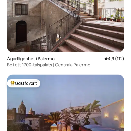
Ägarlägenhet i Palermo
4,9 av 5 i g
4,9 (112)
Bo i ett 1700-talspalats | Centrala Palermo
Gästfavorit
Populär gästfavorit