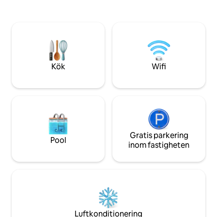
Ingen bättre plats för att bygga den på.
(stränder och vikar
Sten, trä, strykjärn, gammalt hantverk
Bar/glassbutik bar
och tid, vatten, sol, salt och vind har gjort
från Falcone Borsel
det viktigaste jobbet. Jag träffade dem
från Palermo som 
bara.
och bil är nödvänd
Kök
Wifi
Gratis parkering
Pool
inom fastigheten
Luftkonditionering