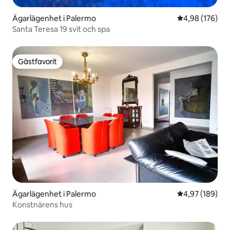
Ägarlägenhet i Palermo
4,98 av 5 i ge
4,98 (176)
Santa Teresa 19 svit och spa
Gästfavorit
Gästfavorit
Ägarlägenhet i Palermo
4,97 av 5 i ge
4,97 (189)
Konstnärens hus