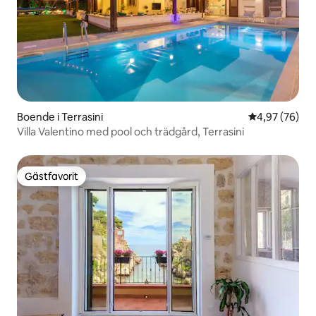
Boende i Terrasini
4,97 av 5 i g
4,97 (76)
Villa Valentino med pool och trädgård, Terrasini
Gästfavorit
Gästfavorit