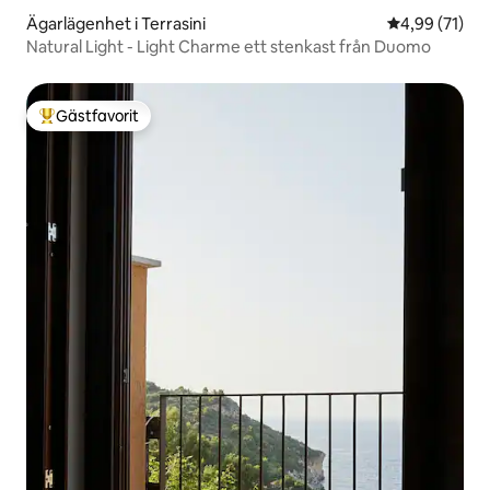
Ägarlägenhet i Terrasini
4,99 av 5 i g
4,99 (71)
Natural Light - Light Charme ett stenkast från Duomo
Gästfavorit
Populär gästfavorit