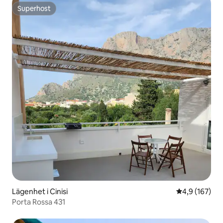
Superhost
Superhost
Lägenhet i Cinisi
4,9 av 5 i ge
4,9 (167)
Porta Rossa 431