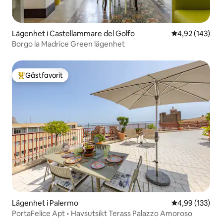
Lägenhet i Castellammare del Golfo
4,92 av 5 i ge
4,92 (143)
Borgo la Madrice Green lägenhet
Gästfavorit
Populär gästfavorit
Lägenhet i Palermo
4,99 av 5 i ge
4,99 (133)
PortaFelice Apt • Havsutsikt Terass Palazzo Amoroso