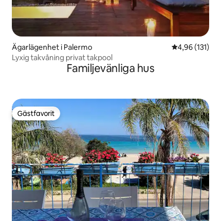
Ägarlägenhet i Palermo
4,96 av 5 i ge
4,96 (131)
Lyxig takvåning privat takpool
Familjevänliga hus
Gästfavorit
Gästfavorit