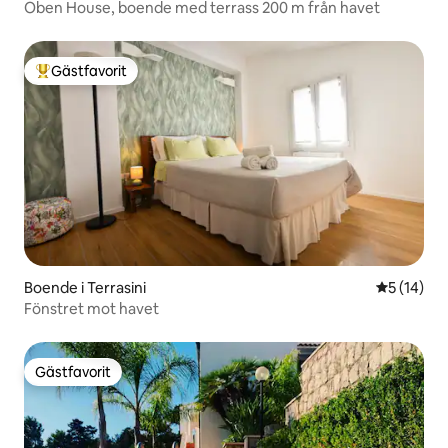
Oben House, boende med terrass 200 m från havet
Gästfavorit
Populär gästfavorit
Boende i Terrasini
5 av 5 i g
5 (14)
Fönstret mot havet
Gästfavorit
Gästfavorit