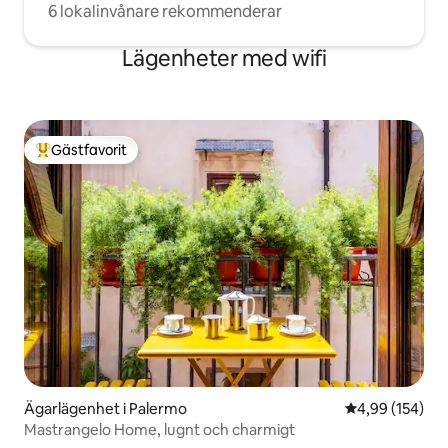
6 lokalinvånare rekommenderar
Lägenheter med wifi
Gästfavorit
Populär gästfavorit
Ägarlägenhet i Palermo
4,99 av 5 i ge
4,99 (154)
Mastrangelo Home, lugnt och charmigt