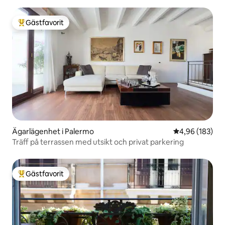
Gästfavorit
Populär gästfavorit
Ägarlägenhet i Palermo
4,96 av 5 i ge
4,96 (183)
Träff på terrassen med utsikt och privat parkering
Gästfavorit
Populär gästfavorit