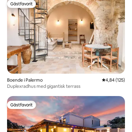
Gästfavorit
Gästfavorit
Boende i Palermo
4,84 av 5 i ge
4,84 (125)
Duplexradhus med gigantisk terrass
Gästfavorit
Gästfavorit