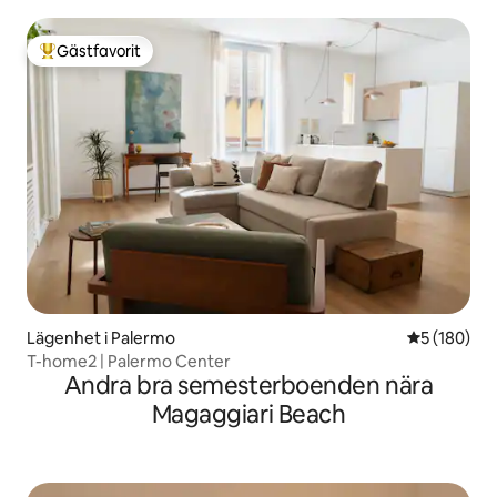
Gästfavorit
Populär gästfavorit
Lägenhet i Palermo
5 av 5 i ge
5 (180)
T-home2 | Palermo Center
Andra bra semesterboenden nära
Magaggiari Beach