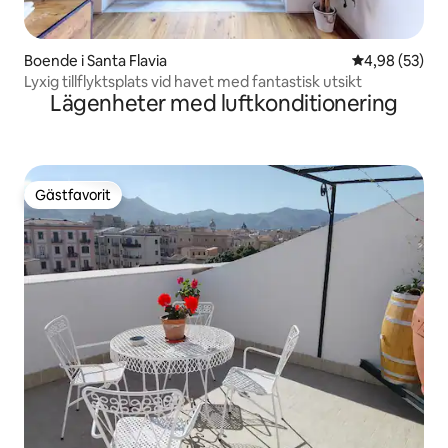
Boende i Santa Flavia
4,98 av 5 i g
4,98 (53)
Lyxig tillflyktsplats vid havet med fantastisk utsikt
Lägenheter med luftkonditionering
Gästfavorit
Gästfavorit