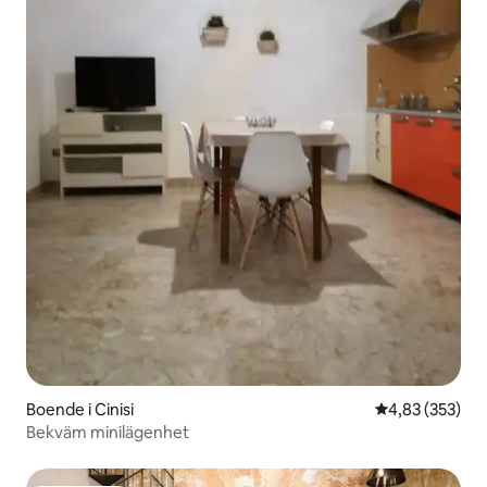
Boende i Cinisi
4,83 av 5 i ge
4,83 (353)
Bekväm minilägenhet