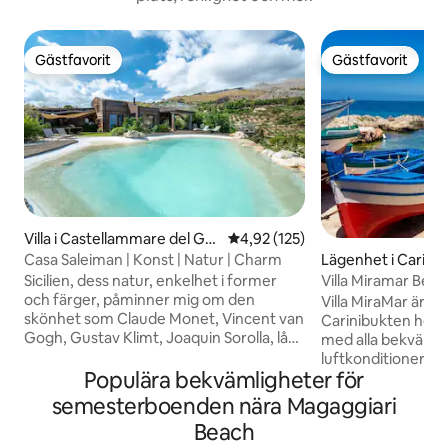
Gästfavorit
Gästfavorit
Gästfavorit
Gästfavorit
Villa i Castellammare del Gol
4,92 av 5 i genomsnittligt bet
4,92 (125)
fo
Casa Saleiman | Konst | Natur | Charm
Lägenhet i Carini
Sicilien, dess natur, enkelhet i former
​Villa Miramar Bea
och färger, påminner mig om den
Palermos flygplat
Villa MiraMar är en l
skönhet som Claude Monet, Vincent van
Carinibukten helt
Gogh, Gustav Klimt, Joaquin Sorolla, låg i
med alla bekvämlig
sina dukar. Casa Saleiman förkroppsligar
luftkonditionerin
charmen på Sicilien, med fantastisk
Populära bekvämligheter för
havsutsikt, varda
utsikt över Castellammare-bukten,
eget badrum med 
semesterboenden nära Magaggiari
Zingaro Reserve, Scopellos Tonnara och
havsutsikt perfekt 
Beach
dess faraglioni, och ön Ustica, i korthet.
att läsa en bok, 5