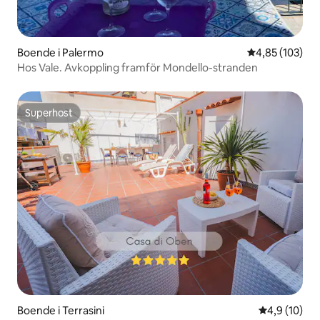
Boende i Palermo
4,85 av 5 i ge
4,85 (103)
Hos Vale. Avkoppling framför Mondello-stranden
Superhost
Superhost
Boende i Terrasini
4,9 av 5 i g
4,9 (10)