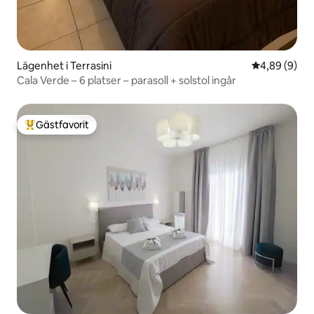
Lägenhet i Terrasini
4,89 av 5 i 
4,89 (9)
Cala Verde – 6 platser – parasoll + solstol ingår
Gästfavorit
Populär gästfavorit