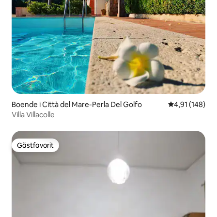
Boende i Città del Mare-Perla Del Golfo
4,91 av 5 i ge
4,91 (148)
Villa Villacolle
Gästfavorit
Gästfavorit