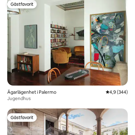
Gästfavorit
Gästfavorit
Ägarlägenhet i Palermo
4,9 av 5 i ge
4,9 (344)
Jugendhus
Gästfavorit
Gästfavorit