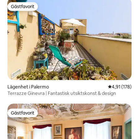
Gästfavorit
Gästfavorit
Lägenhet i Palermo
4,91 av 5 i ge
4,91 (178)
Terrazze Ginevra | Fantastisk utsiktskonst & design
Gästfavorit
Gästfavorit