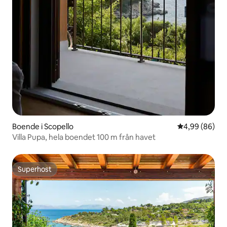
Boende i Scopello
4,99 av 5 i g
4,99 (86)
Villa Pupa, hela boendet 100 m från havet
Superhost
Superhost