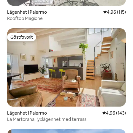
Lägenhet i Palermo
4,96 av 5 i ge
4,96 (115)
Rooftop Magione
Gästfavorit
Gästfavorit
Lägenhet i Palermo
4,96 av 5 i ge
4,96 (143)
La Martorana, lyxlägenhet med terrass