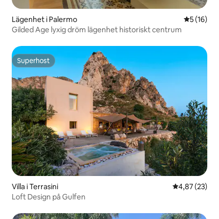
Lägenhet i Palermo
5 av 5 i g
5 (16)
Gilded Age lyxig dröm lägenhet historiskt centrum
Superhost
Superhost
Villa i Terrasini
4,87 av 5 i g
4,87 (23)
Loft Design på Gulfen