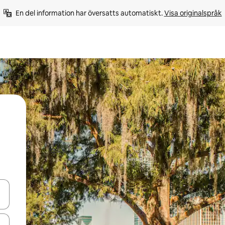
En del information har översatts automatiskt. 
Visa originalspråk
d upp- och nedåtpilarna eller utforska genom att trycka eller svepa.