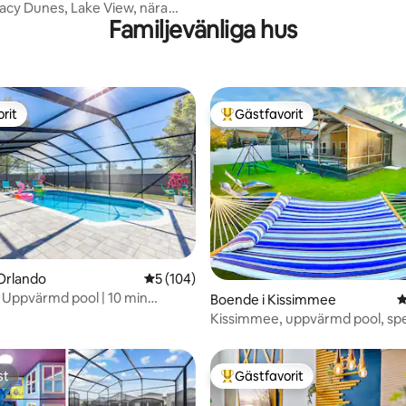
parkerna!
acy Dunes, Lake View, nära
Familjevänliga hus
rit
Gästfavorit
rit
Populär gästfavorit
ligt betyg, 126 omdömen
Orlando
5 av 5 i genomsnittligt betyg, 104 omdöm
5 (104)
 Uppvärmd pool | 10 min
Boende i Kissimmee
4
& Epic.
Kissimmee, uppvärmd pool, spe
st
Gästfavorit
st
Populär gästfavorit