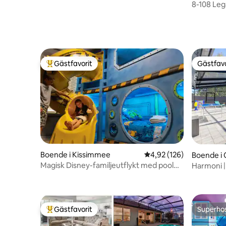
Disney
8-108 Leg
Disney
Gästfavorit
Gästfavo
Populär gästfavorit
Gästfavo
Boende i Kissimmee
4,92 av 5 i genomsnitt
4,92 (126)
Boende i 
Magisk Disney-familjeutflykt med pool
Harmoni |
och spelrum
Universal 
Gästfavorit
Superho
Populär gästfavorit
Superho