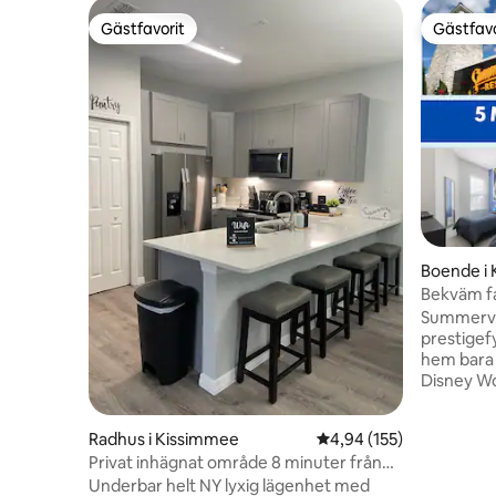
Gästfavorit
Gästfavo
Gästfavorit
Gästfavo
Boende i
Bekväm fa
Summervil
prestigefy
hem bara 5
Disney Wor
detta mo
orörda yt
Radhus i Kissimmee
4,94 av 5 i genomsnitt
4,94 (155)
behöver in
Privat inhägnat område 8 minuter från
här; vart
Disney!
Underbar helt NY lyxig lägenhet med
sitt eget 