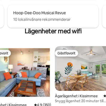
Hoop-Dee-Doo Musical Revue
10 lokalinvånare rekommenderar
Lägenheter med wifi
avorit
Gästfavorit
gästfavorit
Gästfavorit
Ägarlägenhet i Kissimmee
4
Snygg lägenhet 20 minuter till
het i Kissimmee
4,9 av 5 i genomsnittligt betyg, 350 omdöm
4,9 (350)
Disney/King-säng