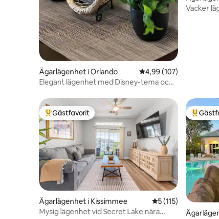
Vacker läg
minuter f
Ägarlägenhet i Orlando
4,99 av 5 i genomsnitt
4,99 (107)
Elegant lägenhet med Disney-tema och
GRATIS transport!
Gästfavorit
Gästf
Populär gästfavorit
Populär 
Ägarlägenhet i Kissimmee
5 av 5 i genomsnitt
5 (115)
Mysig lägenhet vid Secret Lake nära
Ägarlägen