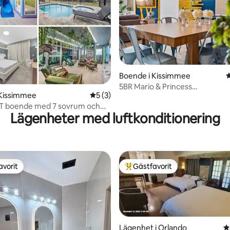
Boende i Kissimmee
4
5BR Mario & Princess
ligt betyg, 158 omdömen
 Kissimmee
5 av 5 i genomsnittligt betyg, 3 omdöm
5 (3)
Peach•Pool•Teater•Gratis Reso
T boende med 7 sovrum och
Lägenheter med luftkonditionering
Disney | Solara Resort
avorit
Gästfavorit
gästfavorit
Populär gästfavorit
Lägenhet i Orlando
4