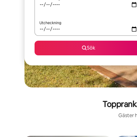
Utcheckning
Sök
Topprank
Gäster h