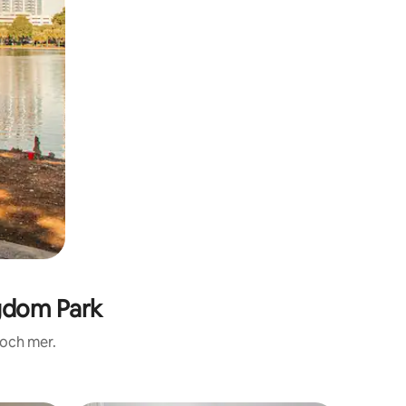
gdom Park
 och mer.