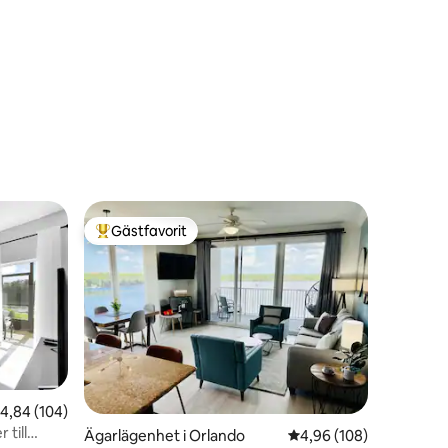
Gästfavorit
Populär gästfavorit
,84 av 5 i genomsnittligt betyg, 104 omdömen
4,84 (104)
till
en
Ägarlägenhet i Orlando
4,96 av 5 i genomsnitt
4,96 (108)