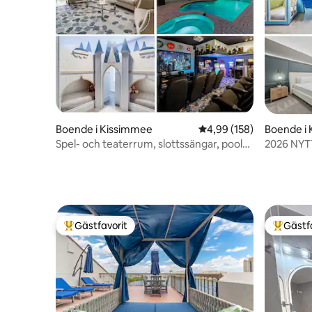
Boende i Kissimmee
4,99 av 5 i genomsnitt
4,99 (158)
Boende i
Spel- och teaterrum, slottssängar, pool
2026 NYT
och spa
pool nära 
Gästfavorit
Gästf
Populär gästfavorit
Populär 