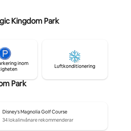
GA OM
gästserviceupplevelsen - Filmrum - 75-
ABATTER
tums platt-TV - Fullt utrustat med alla
väsentligheter
gic Kingdom Park
arkering inom
Luftkonditionering
tigheten
dom Park
Disney's Magnolia Golf Course
34 lokalinvånare rekommenderar