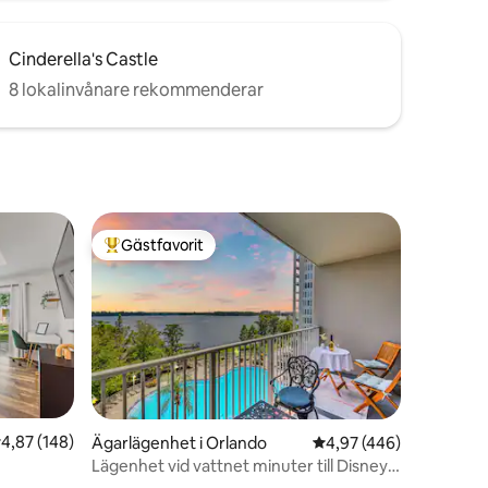
Cinderella's Castle
8 lokalinvånare rekommenderar
Gästfavorit
Populär gästfavorit
,87 av 5 i genomsnittligt betyg, 148 omdömen
4,87 (148)
Ägarlägenhet i Orlando
4,97 av 5 i genomsnitt
4,97 (446)
Lägenhet vid vattnet minuter till Disney
en
och Universal