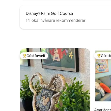
Disney's Palm Golf Course
14 lokalinvånare rekommenderar
Gästfavorit
Gästf
Populär gästfavorit
Populär 
Ägarlägen