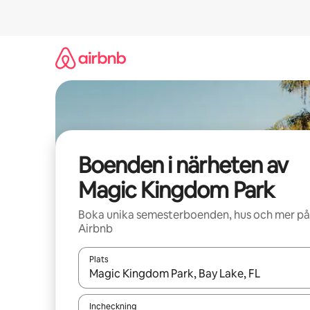
Hoppa
till
innehåll
Boenden i närheten av
Magic Kingdom Park
Boka unika semesterboenden, hus och mer på
Airbnb
Plats
När resultaten är tillgängliga kan du navigera me
Incheckning