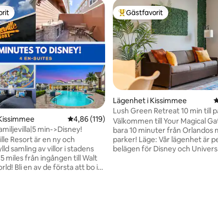
rit
Gästfavorit
rit
Populär gästfavorit
Lägenhet i Kissimmee
4
Lush Green Retreat 10 min till 
 Kissimmee
4,86 av 5 i genomsnittligt betyg, 119 omdöm
4,86 (119)
Husdjur tillåtna
Välkommen till Your Magical G
miljevilla|5 min->Disney!
bara 10 minuter från Orlandos 
parker! Läge: Vår lägenhet är perfekt
le Resort är en ny och
belägen för Disney och Univers
lld samling av villor i stadens
erbjuder en fridfull tillflyktsort
 miles från ingången till Walt
bekvämligheter du är van vid h
ld! Bli en av de första att bo i
Oavsett om du är här för att ut
derna semesterboende med
den magiska avkopplingen, eller 
or och bekvämligheter. Du
ligt betyg, 155 omdömen
med stanna längre, kommer du 
te vänta i kö för att duscha
varje ögonblick av vårt mysiga
 och ett av de 4 sovrummen har
Boendet rymmer 4 personer!
badrum i anslutning. Efter en