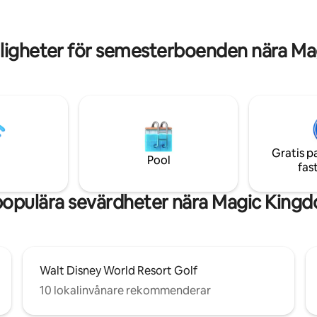
KONTAKTA OSS FÖR ATT FRÅ
tt utforska parkerna, kom
YTTERLIGARE POTENTIELLA R
tt njuta på semesterorten, som
FÖR FLERA DAGARS VISTELSE
emensam bubbelpool,
ligheter för semesterboenden nära Ma
pool, fitnesscenter, lekplats
legant klubbhus.
Gratis p
Pool
fas
opulära sevärdheter nära Magic King
Walt Disney World Resort Golf
10 lokalinvånare rekommenderar