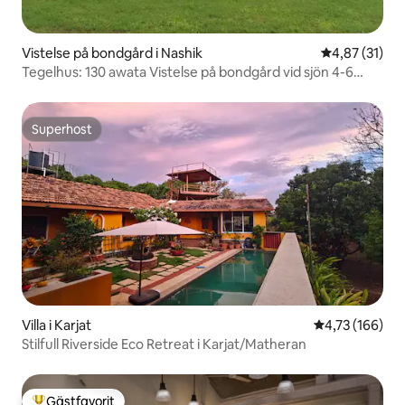
Vistelse på bondgård i Nashik
4,87 av 5 i g
4,87 (31)
Tegelhus: 130 awata Vistelse på bondgård vid sjön 4-6
personer
Superhost
Superhost
Villa i Karjat
4,73 av 5 i ge
4,73 (166)
Stilfull Riverside Eco Retreat i Karjat/Matheran
Gästfavorit