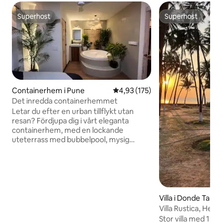
Superhost
Superhost
Superhost
Superhost
Containerhem i Pune
4,93 av 5 i genomsnittligt bet
4,93 (175)
Det inredda containerhemmet
Letar du efter en urban tillflykt utan
resan? Fördjupa dig i vårt eleganta
containerhem, med en lockande
uteterrass med bubbelpool, mysig
öppen spis och projektor för stjärnbelyst
bio. Glid in i lugnet på vår hängande
säng, upphängd i en fridfull omfamning.
Denna urbana tillflyktsort kombinerar
ekologisk lyx med hemmets komfort
och bjuder in dig till en unik tillflyktsort
Villa i Donde Tarf
där värdefulla minnen väntar. Kom,
Villa Rustica, Heri
varva ner och lyft din tillflykt under den
kokosnötlund
Stor villa med 1 s