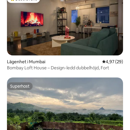
Populär gästfavorit
Lägenhet i Mumbai
4,97 av 5 i g
4,97 (29)
Bombay Loft House – Design-ledd dubbelhöjd, Fort
Superhost
Superhost