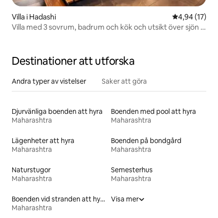
Villa i Hadashi
4,94 av 5 i g
4,94 (17)
Villa med 3 sovrum, badrum och kök och utsikt över sjön i
Mulshi
Destinationer att utforska
Andra typer av vistelser
Saker att göra
Djurvänliga boenden att hyra
Boenden med pool att hyra
Maharashtra
Maharashtra
Lägenheter att hyra
Boenden på bondgård
Maharashtra
Maharashtra
Naturstugor
Semesterhus
Maharashtra
Maharashtra
Boenden vid stranden att hyra
Visa mer
Maharashtra