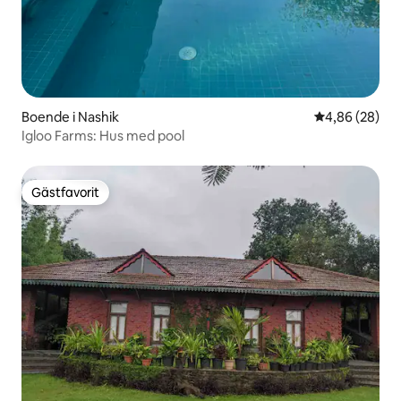
Boende i Nashik
4,86 av 5 i g
4,86 (28)
Igloo Farms: Hus med pool
Gästfavorit
Gästfavorit