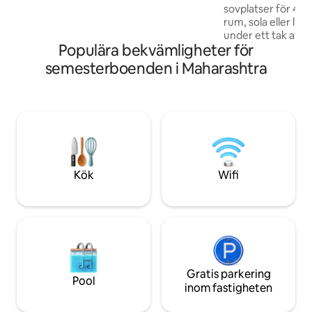
öppna himlen. Och vi har fortfarande
sovplatser för 4, h
inte pratat om vad som finns inuti.
rum, sola eller li
under ett tak av k
Populära bekvämligheter för
färska kokosnötter
hemlagade måltider
semesterboenden i Maharashtra
stjärnbelyst himme
strand. Besök Murud fiskmarknad för
färsk fångst, utfo
Revdanda fort (20 m
hyr cykler eller b
Nandgaon by. Perfekt för familjer, par
eller återförening
städare, trädgård
Kök
Wifi
Gratis parkering
Pool
inom fastigheten