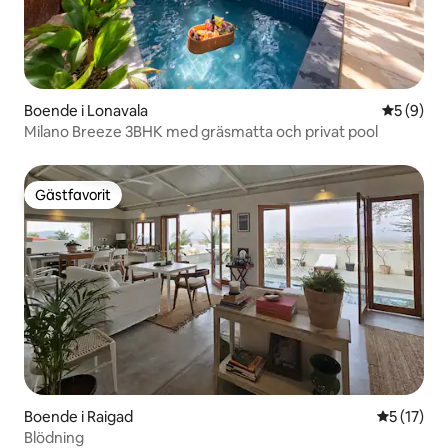
Boende i Lonavala
5 av 5 i 
5 (9)
Milano Breeze 3BHK med gräsmatta och privat pool
Gästfavorit
Gästfavorit
Boende i Raigad
5 av 5 i g
5 (17)
Blödning