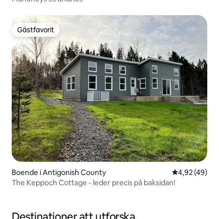
Gästfavorit
Gästfavorit
Boende i Antigonish County
4,92 av 5 i g
4,92 (49)
The Keppoch Cottage - leder precis på baksidan!
Destinationer att utforska