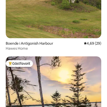
Boende i Antigonish Harbour
4,69 av 5 i g
4,69 (29)
Hawes Home
Gästfavorit
Populär gästfavorit