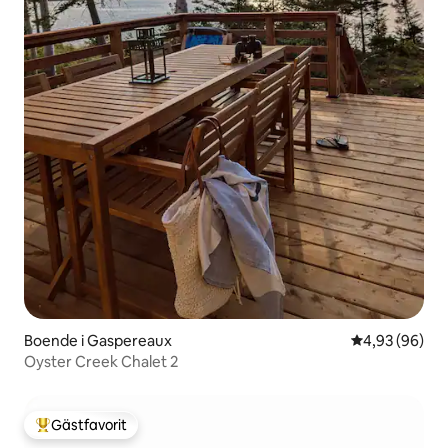
Boende i Gaspereaux
4,93 av 5 i g
4,93 (96)
Oyster Creek Chalet 2
Gästfavorit
Populär gästfavorit