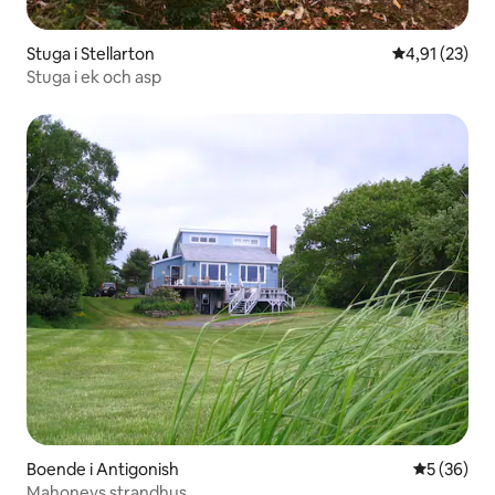
Stuga i Stellarton
4,91 av 5 i g
4,91 (23)
Stuga i ek och asp
Boende i Antigonish
5 av 5 i g
5 (36)
Mahoneys strandhus