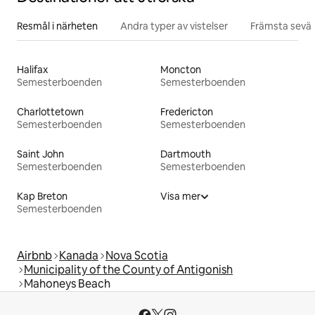
Resmål i närheten
Andra typer av vistelser
Främsta sevär
Halifax
Moncton
Semesterboenden
Semesterboenden
Charlottetown
Fredericton
Semesterboenden
Semesterboenden
Saint John
Dartmouth
Semesterboenden
Semesterboenden
Kap Breton
Visa mer
Semesterboenden
Airbnb
Kanada
Nova Scotia
Municipality of the County of Antigonish
Mahoneys Beach