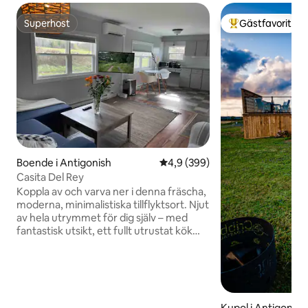
Superhost
Gästfavorit
Superhost
Populär gästfavor
Boende i Antigonish
4,9 av 5 i genomsnittligt bety
4,9 (399)
Casita Del Rey
Koppla av och varva ner i denna fräscha,
moderna, minimalistiska tillflyktsort. Njut
av hela utrymmet för dig själv – med
fantastisk utsikt, ett fullt utrustat kök
och badrum, privat uteplats och gott om
utrymme att andas. Bara några minuter
från centrum och Saint Xavier University
är det en perfekt blandning av
bekvämlighet och lugn. En dold pärla du
Kupol i Antigonish