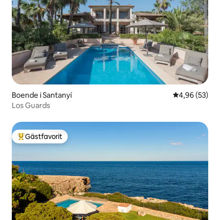
Boende i Santanyí
4,96 av 5 i g
4,96 (53)
Los Guards
Gästfavorit
Populär gästfavorit