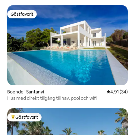
Gästfavorit
Gästfavorit
Boende i Santanyí
4,91 av 5 i g
4,91 (34)
Hus med direkt tillgång till hav, pool och wifi
Gästfavorit
Populär gästfavorit