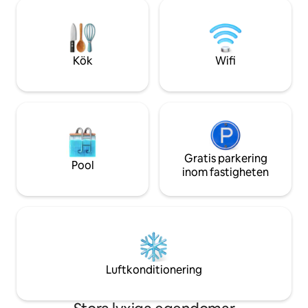
njuta av solen och Medelhavets lugn på
kontemplation och slo
Mallorca. Detta välkomnande boende är
lämpligt för fester
perfekt beläget i Palma och bara en kort
grupper.
promenad från sandstränderna med
kristallklart vatten.
Kök
Wifi
Gratis parkering
Pool
inom fastigheten
Luftkonditionering