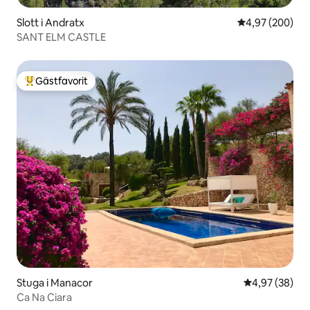
Slott i Andratx
4,97 av 5 i ge
4,97 (200)
SANT ELM CASTLE
Gästfavorit
Populär gästfavorit
Stuga i Manacor
4,97 av 5 i g
4,97 (38)
Ca Na Ciara