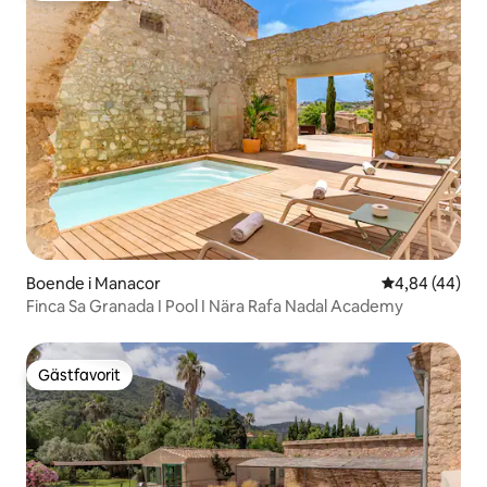
Boende i Manacor
4,84 av 5 i g
4,84 (44)
Finca Sa Granada I Pool I Nära Rafa Nadal Academy
Gästfavorit
Gästfavorit