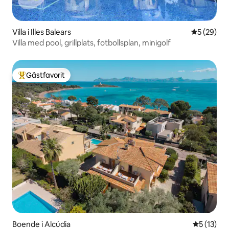
Villa i Illes Balears
5 av 5 i g
5 (29)
Villa med pool, grillplats, fotbollsplan, minigolf
Gästfavorit
Populär gästfavorit
Boende i Alcúdia
5 av 5 i g
5 (13)