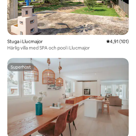
Stuga i Llucmajor
4,91 av 5 i g
4,91 (101)
Härlig villa med SPA och pool i Llucmajor
Superhost
Superhost