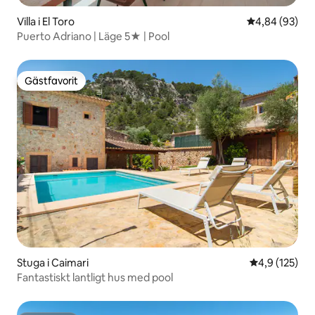
Villa i El Toro
4,84 av 5 i g
4,84 (93)
Puerto Adriano | Läge 5★ | Pool
Gästfavorit
Gästfavorit
Stuga i Caimari
4,9 av 5 i ge
4,9 (125)
Fantastiskt lantligt hus med pool