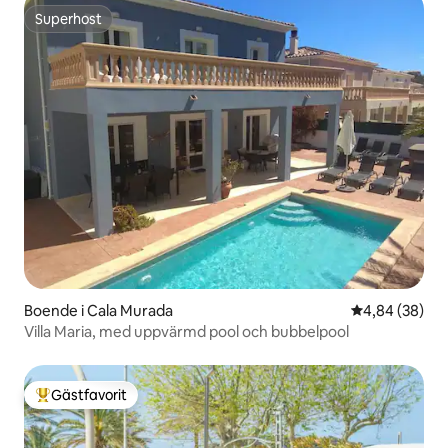
Superhost
Superhost
Boende i Cala Murada
4,84 av 5 i g
4,84 (38)
Villa Maria, med uppvärmd pool och bubbelpool
Gästfavorit
Populär gästfavorit