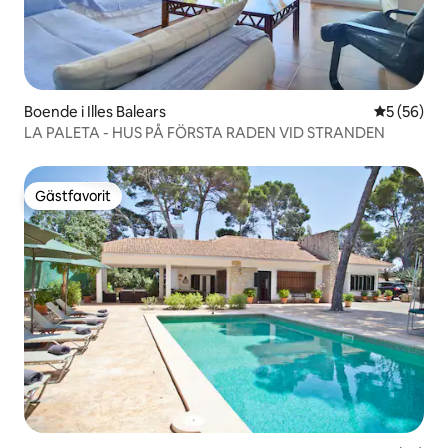
Boende i Illes Balears
5 av 5 i g
5 (56)
LA PALETA - HUS PÅ FÖRSTA RADEN VID STRANDEN
Gästfavorit
Gästfavorit