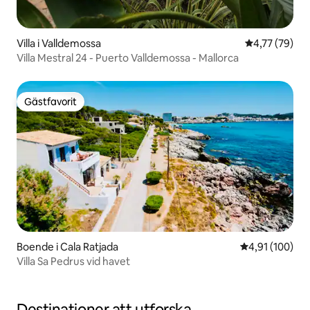
Villa i Valldemossa
4,77 av 5 i g
4,77 (79)
Villa Mestral 24 - Puerto Valldemossa - Mallorca
Gästfavorit
Gästfavorit
Boende i Cala Ratjada
4,91 av 5 i ge
4,91 (100)
Villa Sa Pedrus vid havet
Destinationer att utforska