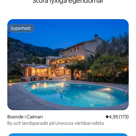
Stora lyxiga egendomar
Superhost
Superhost
Boende i Caimari
4,95 av 5 i ge
4,95 (173)
By och landsparadis på Unescos världsarvslista