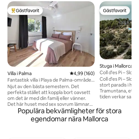
Gästfavorit
Gästfavorit
Populär gästfavorit
Gästfavorit
Stuga i Mallorca
Coll d'es Pi – Slow 
Villa i Palma
4,99 av 5 i genomsnittligt bety
4,99 (160)
Coll d'es Pi – Slow Living Är ett
Fantastisk villa i Playa de Palma-området
stort paradis i hjär
med pool
Njut av den bästa semestern. Det
Tramuntana, ett U
perfekta stället att koppla bort oavsett
tiden verkar sakta ner. En f
om det är med din familj eller vänner.
tillflyktsort för n
Det här huset med sex sovrum lämnar
med fantastisk uts
Populära bekvämligheter för stora
ingenting att önska. Varje detalj har valts
bergen, stjärnklar
för att erbjuda dig den perfekta
egendomar nära Mallorca
atmosfär för att v
semestern: ekologiska tvålar, bästa
Gården erbjuder 5 
kvalitet sängkläder, fullt utrustat kök...
gäster, en pool m
Det är perfekt organiserat för dig att
och utrymmen ut