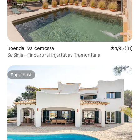
Boende i Valldemossa
4,95 av 5 i g
4,95 (81)
Sa Sinia – Finca rural i hjärtat av Tramuntana
Superhost
Superhost