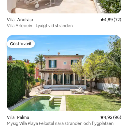
Villa i Andratx
4,89 av 5 i g
4,89 (72)
Villa Arlequín - Lyxigt vid stranden
Gästfavorit
Gästfavorit
Villa i Palma
4,92 av 5 i g
4,92 (96)
Mysig Villa Playa Felostal nära stranden och flygplatsen