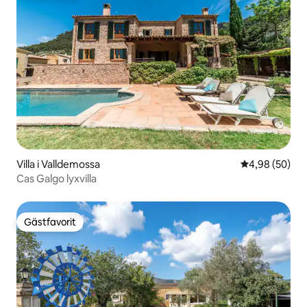
Villa i Valldemossa
4,98 av 5 i g
4,98 (50)
Cas Galgo lyxvilla
Gästfavorit
Gästfavorit