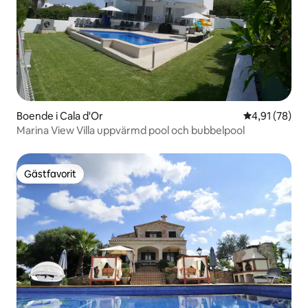
Boende i Cala d'Or
4,91 av 5 i g
4,91 (78)
Marina View Villa uppvärmd pool och bubbelpool
Gästfavorit
Gästfavorit