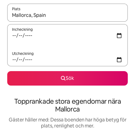
Plats
När resultaten är tillgängliga kan du navigera med upp- och ned
Incheckning
Utcheckning
Sök
Topprankade stora egendomar nära
Mallorca
Gäster håller med: Dessa boenden har höga betyg för
plats, renlighet och mer.