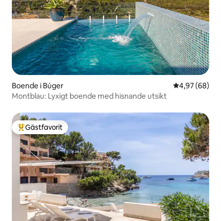
Boende i Búger
4,97 av 5 i g
4,97 (68)
Montblau: Lyxigt boende med hisnande utsikt
Gästfavorit
Populär gästfavorit