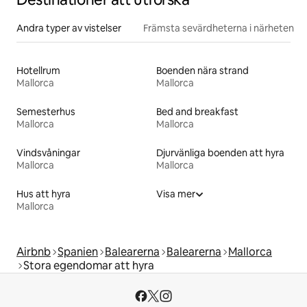
Andra typer av vistelser
Främsta sevärdheterna i närheten
Hotellrum
Boenden nära strand
Mallorca
Mallorca
Semesterhus
Bed and breakfast
Mallorca
Mallorca
Vindsvåningar
Djurvänliga boenden att hyra
Mallorca
Mallorca
Hus att hyra
Visa mer
Mallorca
Airbnb
Spanien
Balearerna
Balearerna
Mallorca
Stora egendomar att hyra