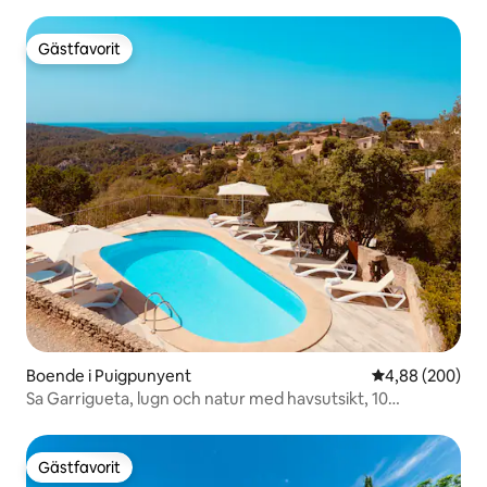
Gästfavorit
Gästfavorit
Boende i Puigpunyent
4,88 av 5 i ge
4,88 (200)
Sa Garrigueta, lugn och natur med havsutsikt, 10
personer.
Gästfavorit
Gästfavorit