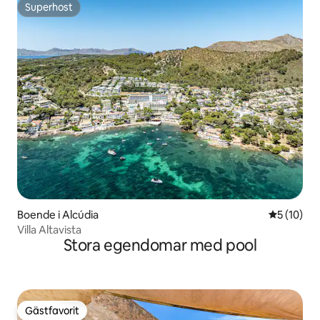
Superhost
Superhost
Boende i Alcúdia
5 av 5 i g
5 (10)
Villa Altavista
Stora egendomar med pool
Gästfavorit
Gästfavorit