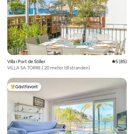
Villa i Port de Sóller
5 av 5 i g
5 (85)
VILLA SA TORRE.( 20 meter till stranden)
Gästfavorit
Populär gästfavorit