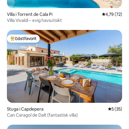
Villa i Torrent de Cala Pi
4,79 av 5 i g
4,79 (72)
Villa Vivaldi – evig havsutsikt
Gästfavorit
Populär gästfavorit
Stuga i Capdepera
5 av 5 i g
5 (35)
Can Caragol de Dalt (fantastisk villa)