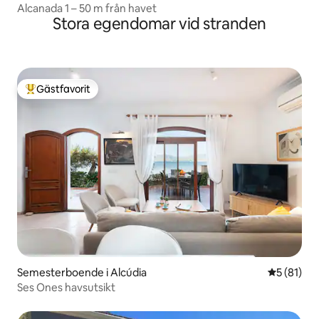
Alcanada 1 – 50 m från havet
Stora egendomar vid stranden
Gästfavorit
Populär gästfavorit
Semesterboende i Alcúdia
5 av 5 i g
5 (81)
Ses Ones havsutsikt