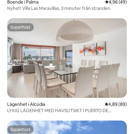
Boende i Palma
4,96 av 5 i g
4,96 (49)
Nyhet! Villa Las Maravillas, 3 minuter från stranden
Superhost
Superhost
Lägenhet i Alcúdia
4,89 av 5 i g
4,89 (89)
LYXIG LÄGENHET MED HAVSUTSIKT I PUERTO DE
ALCUDIA
Superhost
Superhost