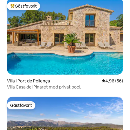
Gästfavorit
Populär gästfavorit
Villa i Port de Pollença
4,96 av 5 i g
4,96 (56)
Villa Casa del Pinaret med privat pool.
Gästfavorit
Gästfavorit