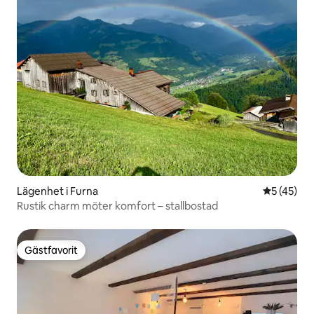
Lägenhet i Furna
5 av 5 i g
5 (45)
Rustik charm möter komfort – stallbostad
Gästfavorit
Gästfavorit