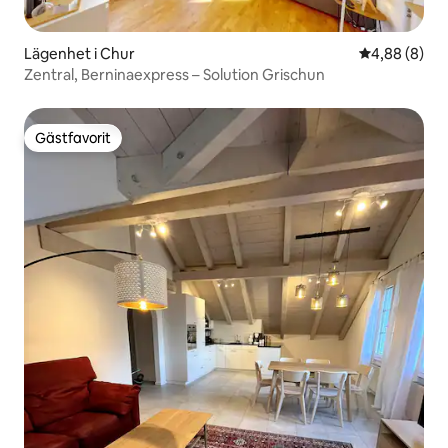
Lägenhet i Chur
4,88 av 5 i 
4,88 (8)
Zentral, Berninaexpress – Solution Grischun
Gästfavorit
Gästfavorit