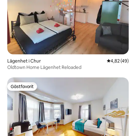
Lägenhet i Chur
4,82 av 5 i g
4,82 (49)
Oldtown Home Lägenhet Reloaded
Gästfavorit
Gästfavorit