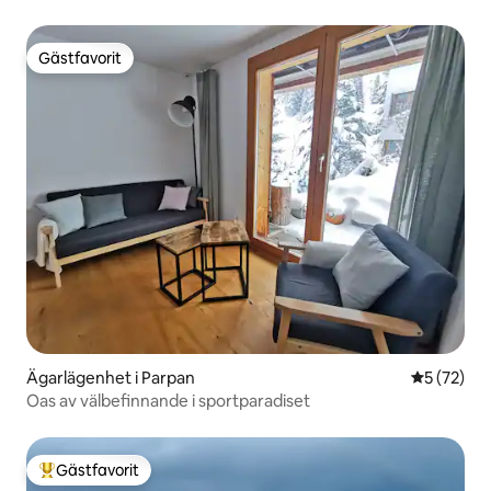
Gästfavorit
Gästfavorit
Ägarlägenhet i Parpan
5 av 5 i g
5 (72)
Oas av välbefinnande i sportparadiset
Gästfavorit
Populär gästfavorit