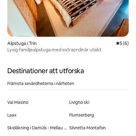
Alpstuga i Trin
5 av 5 i 
5 (6)
Lyxig familjealpstuga med extraordinär utsikt
Destinationer att utforska
Främsta sevärdheterna i närheten
Val Masino
Livigno ski
Laax
Flumserberg
Skidåkning i Damüls - Mellau - Faschina
Silvretta Montafon