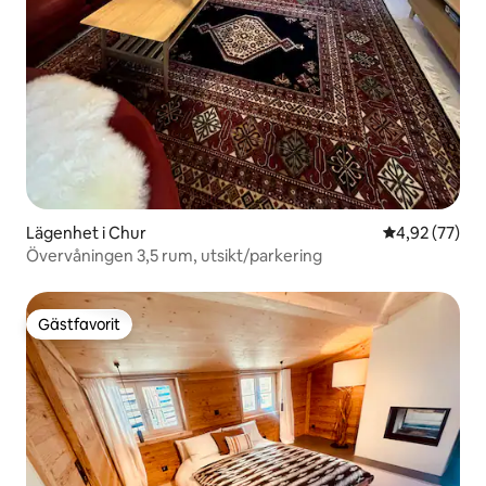
Lägenhet i Chur
4,92 av 5 i g
4,92 (77)
Övervåningen 3,5 rum, utsikt/parkering
Gästfavorit
Gästfavorit