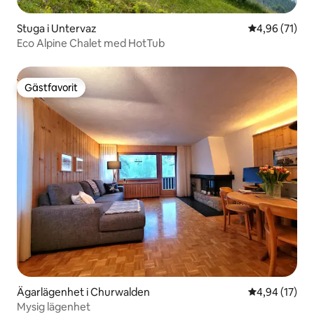
Stuga i Untervaz
4,96 av 5 i g
4,96 (71)
Eco Alpine Chalet med HotTub
Gästfavorit
Gästfavorit
Ägarlägenhet i Churwalden
4,94 av 5 i g
4,94 (17)
Mysig lägenhet