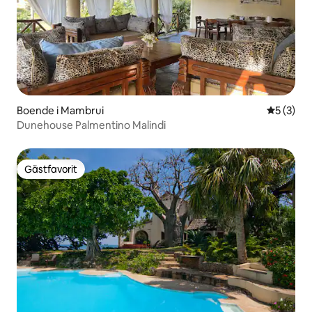
Boende i Mambrui
5 av 5 i 
5 (3)
Dunehouse Palmentino Malindi
Gästfavorit
Gästfavorit