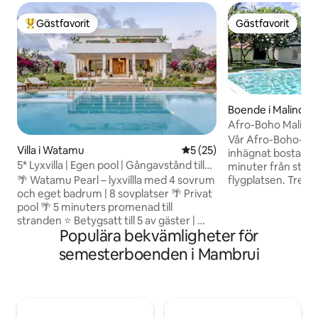
Gästfavorit
Gästfavorit
Populär gästfavorit
Gästfavorit
Boende i Malindi
Afro-Boho Malindi Vi
Familj
Vår Afro-Boho-villa 
Villa i Watamu
5 av 5 i genomsnittligt be
5 (25)
inhägnat bostadsom
5* Lyxvilla | Egen pool | Gångavstånd till
minuter från stad
stranden
flygplatsen. Tre sovrum med eget
🌴 Watamu Pearl – lyxvillla med 4 sovrum
badrum rymmer upp
och eget badrum | 8 sovplatser 🌴 Privat
ett angränsande 
pool 🌴 5 minuters promenad till
stora sovrummet 
stranden ⭐ Betygsatt till 5 av gäster | 🏆
Populära bekvämligheter för
för barn under 12 å
Bland de 5 % mest populära boendena på
familjer. Utomhus: en egen pool,
Airbnb - Perfekt för familjer och
semesterboenden i Mambrui
skuggad uteplats
grupper. - Utsikt över solnedgången
mango- och baobabträd. Ino
Villan erbjuder avskildhet, komfort och
utrustat kök, matp
fridfull atmosfär + tropisk trädgård 🌴 📍
inomhus/utomhus,
Toppläge – allt i närheten: ✈️ Malindis
smart-TV och snabbt wi
flygplats – 25 minuter 🛍 Watamu Mall – 2