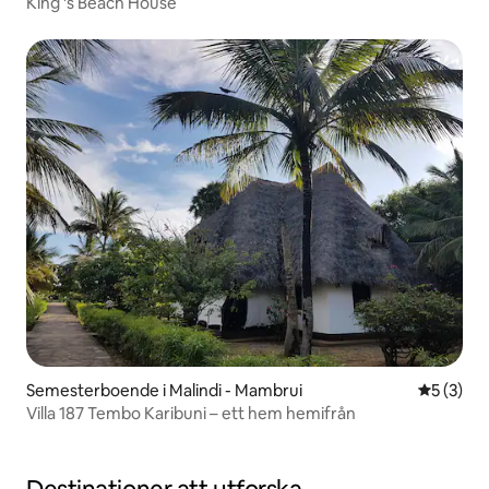
King 's Beach House
Semesterboende i Malindi - Mambrui
5 av 5 i 
5 (3)
Villa 187 Tembo Karibuni – ett hem hemifrån