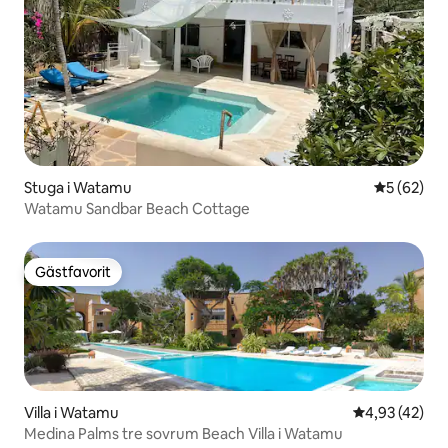
Stuga i Watamu
5 av 5 i g
5 (62)
Watamu Sandbar Beach Cottage
Gästfavorit
Gästfavorit
Villa i Watamu
4,93 av 5 i g
4,93 (42)
Medina Palms tre sovrum Beach Villa i Watamu