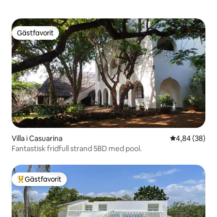
Gästfavorit
Gästfavorit
Villa i Casuarina
4,84 av 5 i g
4,84 (38)
Fantastisk fridfull strand 5BD med pool.
Gästfavorit
Populär gästfavorit