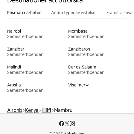
Destinationer att utforska
Resmål i närheten
Andra typer av vistelser
Främsta sevär
Nairobi
Mombasa
Semesterboenden
Semesterboenden
Zanzibar
Zanzibarön
Semesterboenden
Semesterboenden
Malindi
Dar es-Salaam
Semesterboenden
Semesterboenden
Arusha
Visa mer
Semesterboenden
Airbnb
Kenya
Kilifi
Mambrui