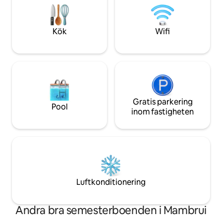
parkering och sole
minuters bilresa 🌅 Mida Creek –
solnedgångar och fågelskådning 🐍 Bio-
Ken Snake Farm – 3 minuters bilresa ⛳
Kök
Wifi
Watamu Golf- och padelklubb
Gratis parkering
Pool
inom fastigheten
Luftkonditionering
Andra bra semesterboenden i Mambrui