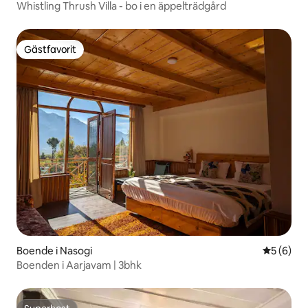
Whistling Thrush Villa - bo i en äppelträdgård
Gästfavorit
Gästfavorit
Boende i Nasogi
5 av 5 i 
5 (6)
Boenden i Aarjavam | 3bhk