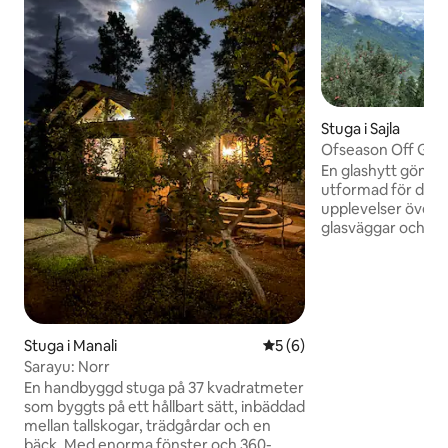
Stuga i Sajla
Ofseason Off Gla
|ForestTrek•SkyCe
En glashytt gömd i
utformad för dem
upplevelser över vistelser • 
glasväggar och hi
till utsikt över sk
stjärnorna • Tillgå
guidad vandring u
återvunnet trä/min
författare, par, 
och digitala detoxe
Stuga i Manali
5 av 5 i genomsnittligt b
5 (6)
lågpåverkande bo
Sarayu: Norr
naturen • Tyst, avs
En handbyggd stuga på 37 kvadratmeter
men ändå säkert stöttat INTE 
som byggts på ett hållbart sätt, inbäddad
Dess natur, anstr
mellan tallskogar, trädgårdar och en
belöning
bäck. Med enorma fönster och 360-