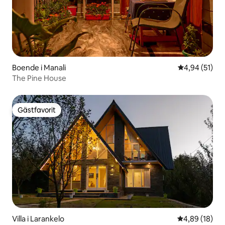
Boende i Manali
4,94 av 5 i g
4,94 (51)
The Pine House
Gästfavorit
Gästfavorit
Villa i Larankelo
4,89 av 5 i g
4,89 (18)