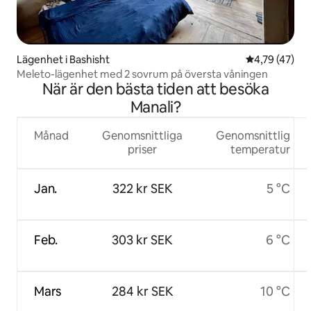
Lägenhet i Bashisht
4,79 av 5 i g
4,79 (47)
Meleto-lägenhet med 2 sovrum på översta våningen
När är den bästa tiden att besöka
Manali?
Månad
Genomsnittliga
Genomsnittlig
priser
temperatur
Jan.
322 kr SEK
5 °C
Feb.
303 kr SEK
6 °C
Mars
284 kr SEK
10 °C