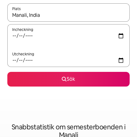
Plats
När resultaten är tillgängliga kan du navigera med upp- och ned
Incheckning
Utcheckning
Sök
Snabbstatistik om semesterboenden i
Manali