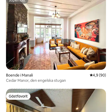
Superhost
Superhost
Boende i Manali
4,9 av 5 i g
4,9 (90)
Cedar Manor, den engelska stugan
Gästfavorit
Gästfavorit