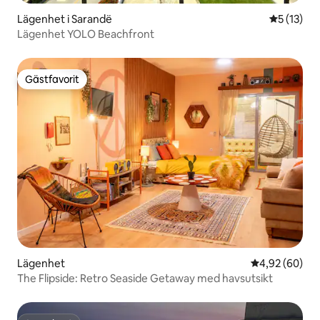
Lägenhet i Sarandë
5 av 5 i g
5 (13)
Lägenhet YOLO Beachfront
Gästfavorit
Gästfavorit
Lägenhet
4,92 av 5 i g
4,92 (60)
The Flipside: Retro Seaside Getaway med havsutsikt