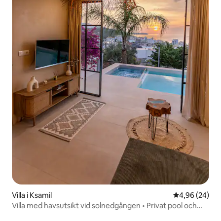
Villa i Ksamil
4,96 av 5 i g
4,96 (24)
Villa med havsutsikt vid solnedgången • Privat pool och
jacuzzi