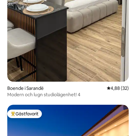
Boende i Sarandë
4,88 av 5 i g
4,88 (32)
Modern och lugn studiolägenhet! 4
Gästfavorit
Populär gästfavorit