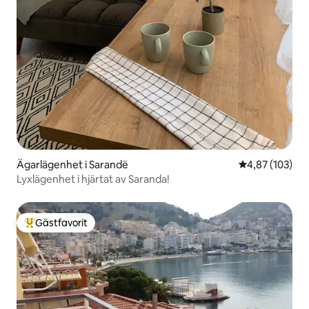
Ägarlägenhet i Sarandë
4,87 av 5 i ge
4,87 (103)
Lyxlägenhet i hjärtat av Saranda!
Gästfavorit
Populär gästfavorit