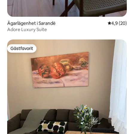
Ägarlägenhet i Sarandë
4,9 av 5 i g
4,9 (20)
Adore Luxury Suite
Gästfavorit
Gästfavorit