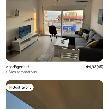
Ägarlägenhet
4,93 av 5 i g
4,93 (45)
D&R:s sommarhus!
Gästfavorit
Populär gästfavorit