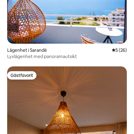
Lägenhet i Sarandë
5 av 5 i g
5 (26)
Lyxlägenhet med panoramautsikt
Gästfavorit
Gästfavorit