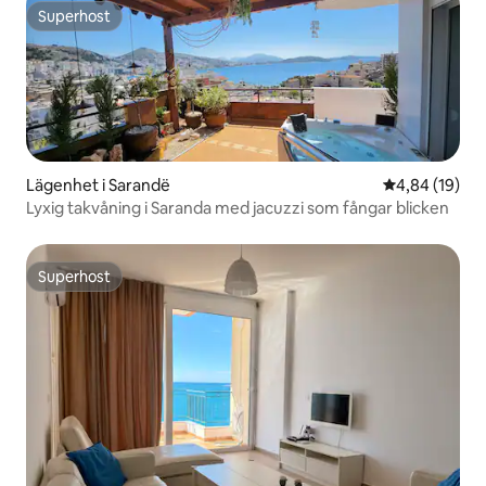
Superhost
Superhost
Lägenhet i Sarandë
4,84 av 5 i g
4,84 (19)
Lyxig takvåning i Saranda med jacuzzi som fångar blicken
Superhost
Superhost