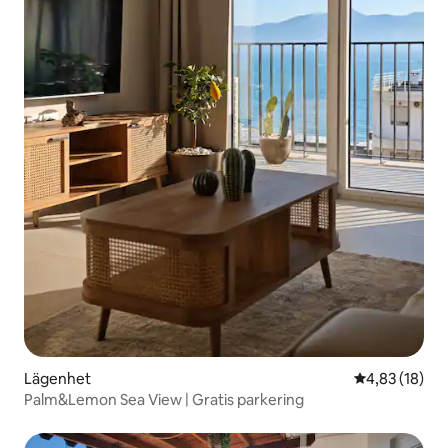
Lägenhet
4,83 av 5 i g
4,83 (18)
Palm&Lemon Sea View | Gratis parkering