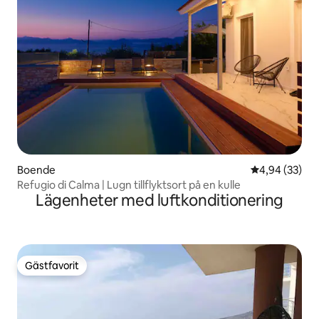
Boende
4,94 av 5 i g
4,94 (33)
Refugio di Calma | Lugn tillflyktsort på en kulle
Lägenheter med luftkonditionering
Gästfavorit
Gästfavorit