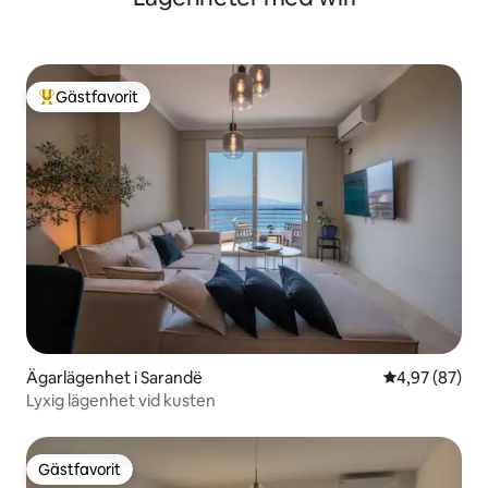
Gästfavorit
Populär gästfavorit
Ägarlägenhet i Sarandë
4,97 av 5 i g
4,97 (87)
Lyxig lägenhet vid kusten
Gästfavorit
Gästfavorit