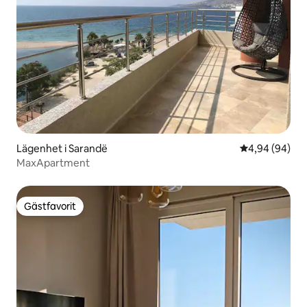
Lägenhet i Sarandë
4,94 av 5 i g
4,94 (94)
MaxApartment
Gästfavorit
Gästfavorit