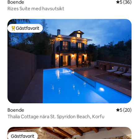
Boende
5 av 5 i g
5 (36)
Rizes Suite med havsutsikt
Gästfavorit
Populär gästfavorit
Boende
5 av 5 i g
5 (20)
Thalia Cottage nära St. Spyridon Beach, Korfu
Gästfavorit
Gästfavorit