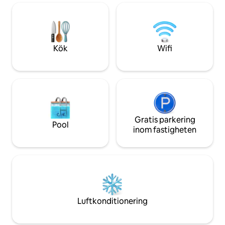
med dina närmaste och käraste. Allt
att se Sarandës s
medan du njuter av panoramautsikt
solnedgångar. Beläget i ett idealiskt
över havet , perfekt kompletterat av
område i Sarandë 
hisnande solnedgångar. Boka din vistelse
restauranger, ma
hos oss idag!
strandklubbar på 
Kök
Wifi
dina badkläder, så 
Gratis parkering
Pool
inom fastigheten
Luftkonditionering