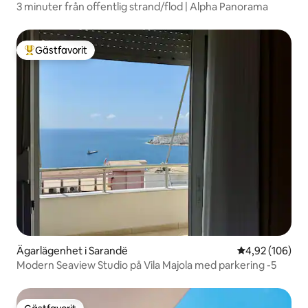
3 minuter från offentlig strand/flod | Alpha Panorama
Gästfavorit
Populär gästfavorit
Ägarlägenhet i Sarandë
4,92 av 5 i ge
4,92 (106)
Modern Seaview Studio på Vila Majola med parkering -5