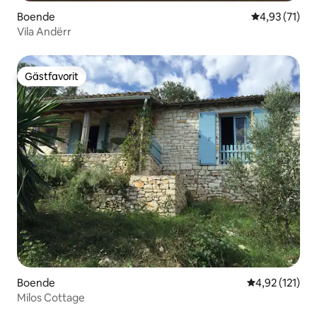
Boende
4,93 av 5 i g
4,93 (71)
Vila Andërr
Gästfavorit
Gästfavorit
Boende
4,92 av 5 i ge
4,92 (121)
Milos Cottage