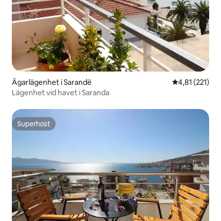
Ägarlägenhet i Sarandë
4,81 av 5 i ge
4,81 (221)
Lägenhet vid havet i Saranda
Superhost
Superhost