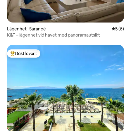
Lägenhet i Sarandë
5 av 5 i 
5 (6)
K&T – lägenhet vid havet med panoramautsikt
Gästfavorit
Populär gästfavorit