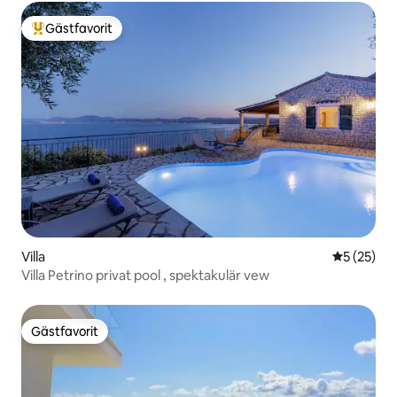
Gästfavorit
Populär gästfavorit
Villa
5 av 5 i g
5 (25)
Villa Petrino privat pool , spektakulär vew
Gästfavorit
Gästfavorit