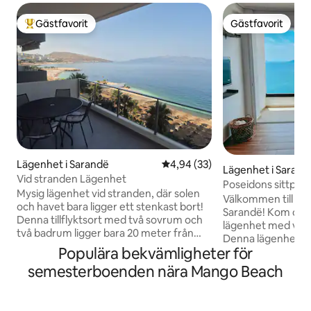
Gästfavorit
Gästfavorit
Populär gästfavorit
Gästfavorit
Lägenhet i Sarandë
4,94 av 5 i genomsnittligt bet
4,94 (33)
Lägenhet i Sarand
Vid stranden Lägenhet
Poseidons sittplat
Mysig lägenhet vid stranden, där solen
Välkommen till Pos
och havet bara ligger ett stenkast bort!
Sarandë! Kom och
Denna tillflyktsort med två sovrum och
lägenhet med vids
två badrum ligger bara 20 meter från
Denna lägenhet me
strandlinjen och är skräddarsydd för en
Populära bekvämligheter för
badrum tar inom
perfekt tillflyktsort vid havet. Det är inte
till nästa nivå med
semesterboenden nära Mango Beach
bara ett ställe att bo på i Saranda; det är
glasvägg. Njut av 
ett hem hemifrån där du kan koppla av
utomhusmåltider 
och skapa varaktiga minnen tillsammans
kvällar med en plat