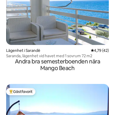
Lägenhet i Sarandë
4,79 av 5 i g
4,79 (42)
Saranda, lägenhet vid havet med 1 sovrum 72 m2
Andra bra semesterboenden nära
Mango Beach
Gästfavorit
Populär gästfavorit