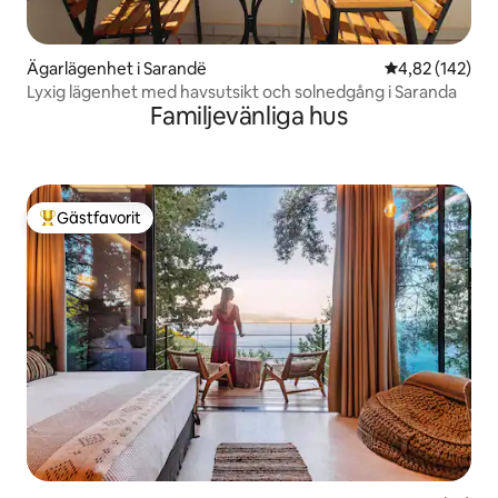
Ägarlägenhet i Sarandë
4,82 av 5 i ge
4,82 (142)
Lyxig lägenhet med havsutsikt och solnedgång i Saranda
Familjevänliga hus
Gästfavorit
Populär gästfavorit