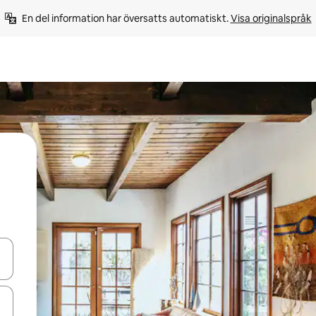
En del information har översatts automatiskt. 
Visa originalspråk
d upp- och nedåtpilarna eller utforska genom att trycka eller svepa.