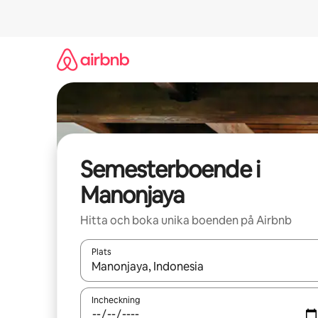
Hoppa
till
innehåll
Semesterboende i
Manonjaya
Hitta och boka unika boenden på Airbnb
Plats
När resultaten är tillgängliga kan du navigera me
Incheckning