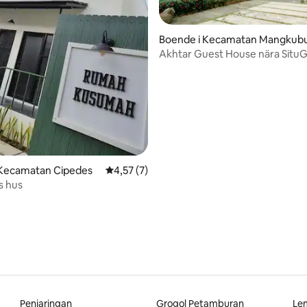
Boende i Kecamatan Mangku
i
Akhtar Guest House nära Situ
tligt betyg, 10 omdömen
 Kecamatan Cipedes
4,57 av 5 i genomsnittligt betyg, 7 omdöm
4,57 (7)
 hus
Penjaringan
Grogol Petamburan
Le