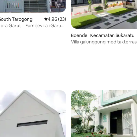
 South Tarogong
4,96 av 5 i genomsnittligt betyg, 23 omdöm
4,96 (23)
ndra Garut – Familjevilla i Garut
Boende i Kecamatan Sukaratu
Villa galunggung med takterras
Tasikmalaya
ttligt betyg, 4 omdömen