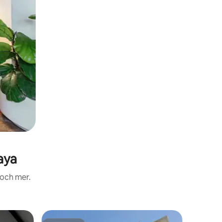
aya
 och mer.
Boende i