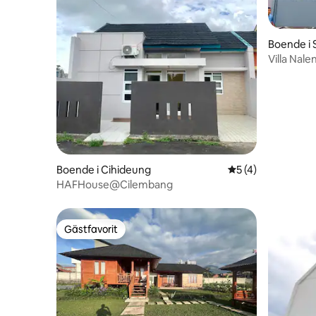
Boende i
Villa Nale
Stad
Boende i Cihideung
5 av 5 i genomsni
5 (4)
HAFHouse@Cilembang
Gästfavorit
Gästfavorit