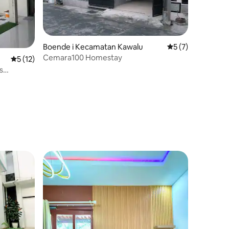
en
Boende i Kecamatan Kawalu
5 av 5 i genomsni
5 (7)
Cemara100 Homestay
5 av 5 i genomsnittligt betyg, 12 omdömen
5 (12)
s