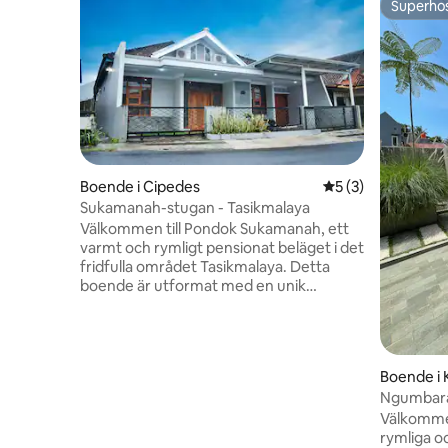
Superho
Superho
Boende i Cipedes
5 av 5 i genomsni
5 (3)
Sukamanah-stugan - Tasikmalaya
Välkommen till Pondok Sukamanah, ett
varmt och rymligt pensionat beläget i det
fridfulla området Tasikmalaya. Detta
boende är utformat med en unik
blandning av modernt boende och
traditionell sundanesisk karaktär och
erbjuder komfort, utrymme och en
avkopplande atmosfär som är perfekt
Boende i
för familjer, arbetsresor eller en
umi
Ngumbar
uppfriskande semester. Vad du kommer
Välkommen t
att njuta av - Rymliga sovrum - Mysigt
rymliga o
vardagsrum - Fullt utrustat kök - Matrum