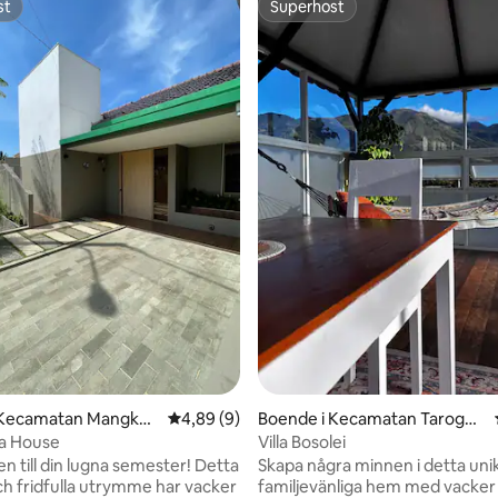
st
Superhost
st
Superhost
ttligt betyg, 3 omdömen
 Kecamatan Mangkub
4,89 av 5 i genomsnittligt betyg, 9 omdöm
4,89 (9)
Boende i Kecamatan Tarogon
g Kaler
a House
Villa Bosolei
ill din lugna semester! Detta
Skapa några minnen i detta uni
ch fridfulla utrymme har vacker
familjevänliga hem med vacker 