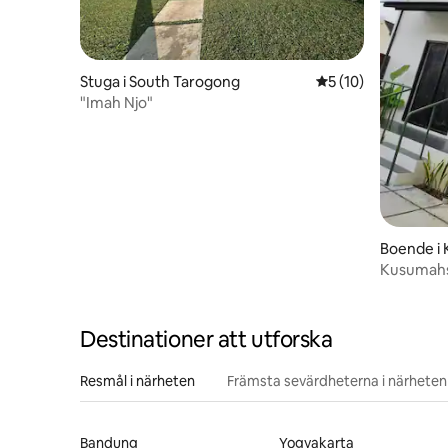
Stuga i South Tarogong
5 av 5 i genomsnit
5 (10)
"Imah Njo"
Boende i
Kusumahs
Destinationer att utforska
Resmål i närheten
Främsta sevärdheterna i närheten
Bandung
Yogyakarta