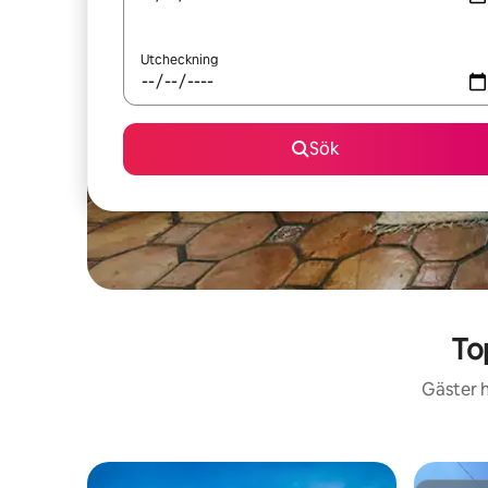
Utcheckning
Sök
To
Gäster h