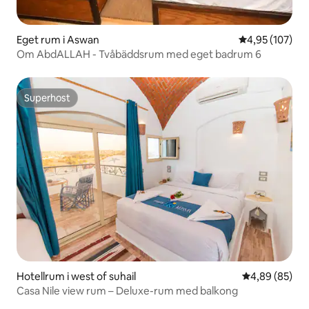
Eget rum i Aswan
4,95 av 5 i ge
4,95 (107)
Om AbdALLAH - Tvåbäddsrum med eget badrum 6
Superhost
Superhost
Hotellrum i west of suhail
4,89 av 5 i g
4,89 (85)
Casa Nile view rum – Deluxe-rum med balkong