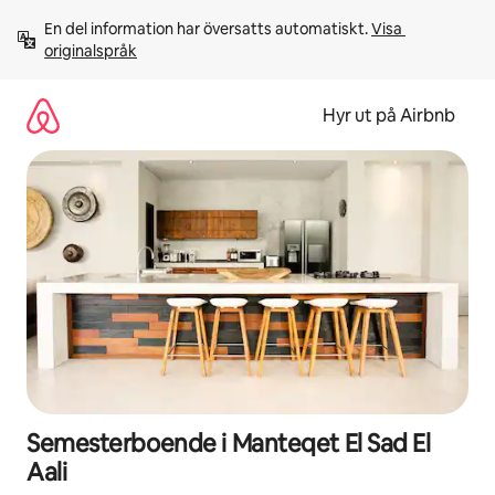
Hoppa
En del information har översatts automatiskt. 
Visa 
till
originalspråk
innehåll
Hyr ut på Airbnb
Semesterboende i Manteqet El Sad El
Aali