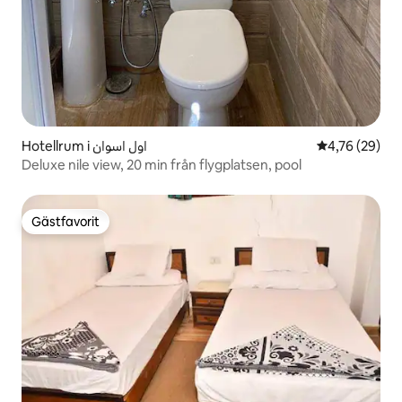
Hotellrum i اول اسوان
4,76 av 5 i g
4,76 (29)
Deluxe nile view, 20 min från flygplatsen, pool
Gästfavorit
Gästfavorit