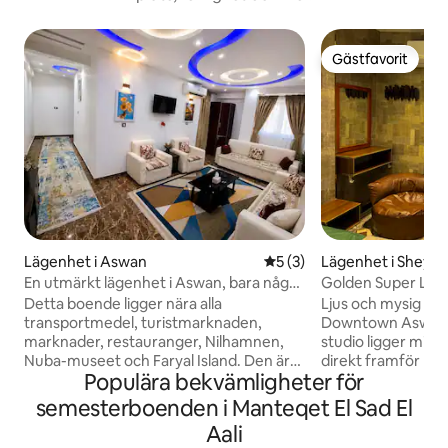
Gästfavorit
Gästfavorit
Lägenhet i Aswan
5 av 5 i genomsnittligt b
5 (3)
Lägenhet i Sheyak
hah
En utmärkt lägenhet i Aswan, bara några
Golden Super Luxur
steg från Nilen
Detta boende ligger nära alla
Ljus och mysig stu
transportmedel, turistmarknaden,
Downtown Aswan 
marknader, restauranger, Nilhamnen,
studio ligger mitt 
Nuba-museet och Faryal Island. Den är
direkt framför El
Populära bekvämligheter för
mycket lämplig för familjer. Det ligger i
erbjuder en unik u
centrum av Aswan. Lägenheten har allt
soluppgång och so
semesterboenden i Manteqet El Sad El
familjen behöver hemma. Det är ett
behandling för gä
Aali
rymligt och rent hus med ett kök med
inspiration och va