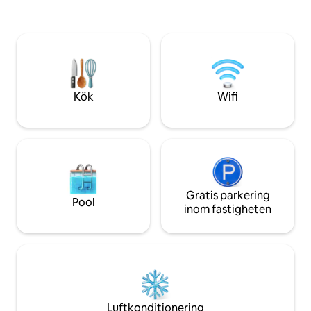
allt, nya luftkonditioneringsapparater,
Utrymmet är perf
ett handfat, ett stort kylskåp, 4 rena
resenärer, par ell
sängar, ett stort matbord, en
som behöver en lu
skärmmottagning, Wi-Fi, en
naturligt ljus. Oav
vattenvärmare, en vattenkokare, en spis
arbete, avkoppling
med en ugn, sommar- och vintermöbler,
innehållsskapande
stående fläktar och möbler på golvet.
Kök
Wifi
Den är mycket ren.
Gratis parkering
Pool
inom fastigheten
Luftkonditionering