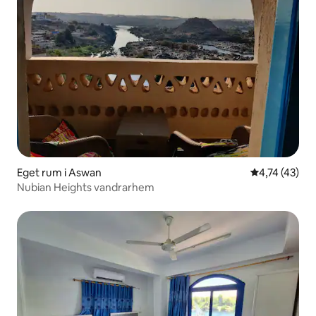
Eget rum i Aswan
4,74 av 5 i g
4,74 (43)
Nubian Heights vandrarhem