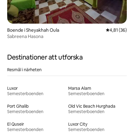
Boende i Sheyakhah Oula
4,81 av 5 i g
4,81 (36)
Sabreena Hasona
Destinationer att utforska
Resmål i närheten
Luxor
Marsa Alam
Semesterboenden
Semesterboenden
Port Ghalib
Old Vic Beach Hurghada
Semesterboenden
Semesterboenden
El Quseir
Luxor City
Semesterboenden
Semesterboenden