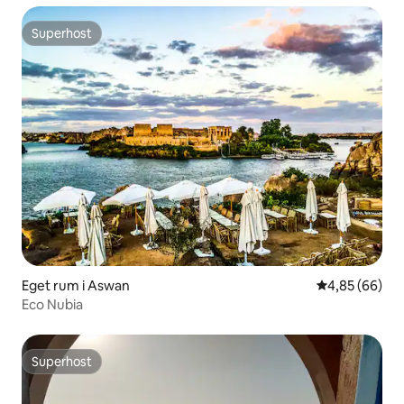
Superhost
Superhost
Eget rum i Aswan
4,85 av 5 i g
4,85 (66)
Eco Nubia
Superhost
Superhost