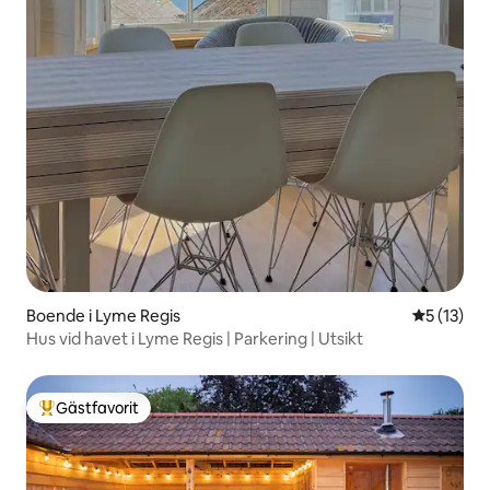
Boende i Lyme Regis
5 av 5 i g
5 (13)
Hus vid havet i Lyme Regis | Parkering | Utsikt
Gästfavorit
Populär gästfavorit