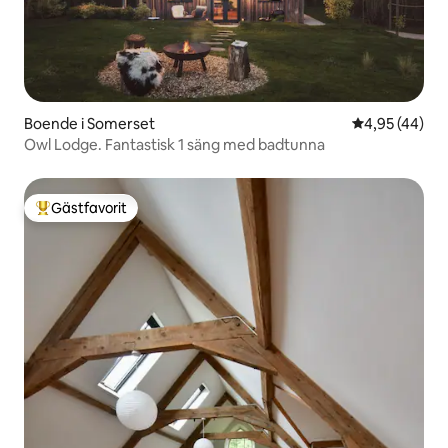
Boende i Somerset
4,95 av 5 i g
4,95 (44)
Owl Lodge. Fantastisk 1 säng med badtunna
Gästfavorit
Populär gästfavorit