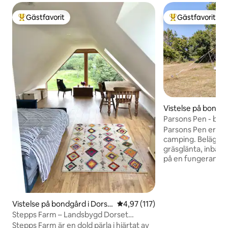
Gästfavorit
Gästfavorit
Populär gästfavorit
Populär gästfavor
Vistelse på bondg
erton
Parsons Pen - bo i 
Parsons Pen erbjud
camping. Beläget i
gräsglänta, inbädd
på en fungerande 
hela platsen, som 
för familjer och g
kommer inte att f
gäster om du inte
Vistelse på bondgård i Dorse
4,97 av 5 i genomsnittligt bet
4,97 (117)
bjuda in dem att gö
t
Stepps Farm – Landsbygd Dorset
Beläget i West Dor
Landsbygd Retreat
Stepps Farm är en dold pärla i hjärtat av
kusten, Bridport &