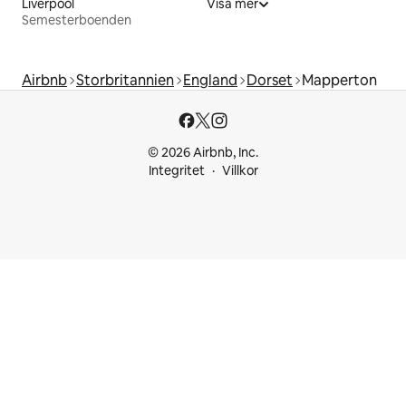
Liverpool
Visa mer
Semesterboenden
Airbnb
Storbritannien
England
Dorset
Mapperton
© 2026 Airbnb, Inc.
Integritet
Villkor