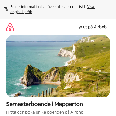
Hoppa
En del information har översatts automatiskt. 
Visa 
till
originalspråk
innehåll
Hyr ut på Airbnb
Semesterboende i Mapperton
Hitta och boka unika boenden på Airbnb