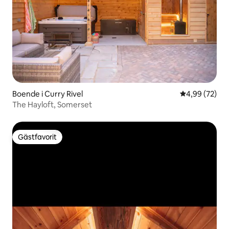
Boende i Curry Rivel
4,99 av 5 i g
4,99 (72)
The Hayloft, Somerset
Gästfavorit
Gästfavorit