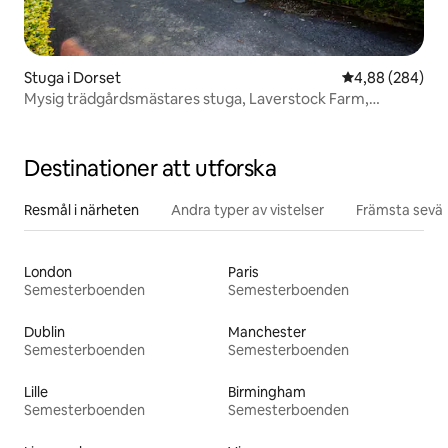
Stuga i Dorset
4,88 av 5 i ge
4,88 (284)
Mysig trädgårdsmästares stuga, Laverstock Farm,
Bridport
Destinationer att utforska
Resmål i närheten
Andra typer av vistelser
Främsta sevär
London
Paris
Semesterboenden
Semesterboenden
Dublin
Manchester
Semesterboenden
Semesterboenden
Lille
Birmingham
Semesterboenden
Semesterboenden