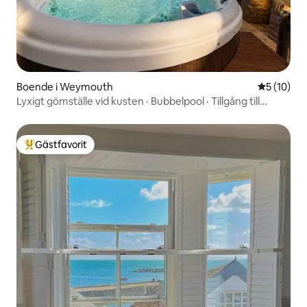
Boende i Weymouth
5 av 5 i g
5 (10)
Lyxigt gömställe vid kusten · Bubbelpool · Tillgång till
stranden
Gästfavorit
Populär gästfavorit