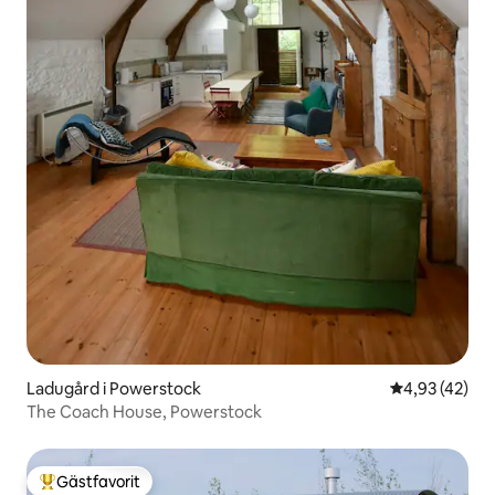
Ladugård i Powerstock
4,93 av 5 i g
4,93 (42)
The Coach House, Powerstock
Gästfavorit
Populär gästfavorit