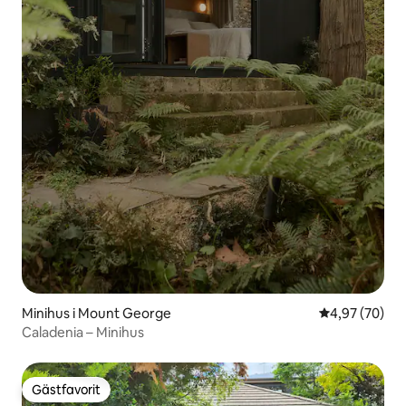
Minihus i Mount George
4,97 av 5 i g
4,97 (70)
Caladenia – Minihus
Gästfavorit
Gästfavorit