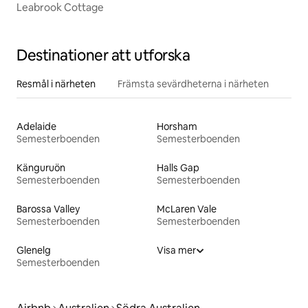
Leabrook Cottage
Destinationer att utforska
Resmål i närheten
Främsta sevärdheterna i närheten
Adelaide
Horsham
Semesterboenden
Semesterboenden
Känguruön
Halls Gap
Semesterboenden
Semesterboenden
Barossa Valley
McLaren Vale
Semesterboenden
Semesterboenden
Glenelg
Visa mer
Semesterboenden