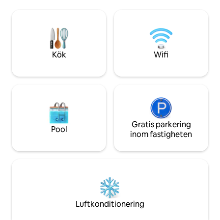
en lugn semester, 
gäster som har en längre vistelse och
den perfekta kom
kanske vill laga lätta måltider. Utrymmet
och bekvämlighet. 
har ett välutrustat pentry med
glada atmosfär ko
barkylskåp, brödrost, mikrovågsugn och
som hemma i denn
Nespresso-maskin. En lätt kontinental
oas.
Kök
Wifi
frukost tillhandahålls samt
tvättmöjligheter, undercover parkering
samt massor av gatuparkering.
Gästerna har tillgång till utomhus
utomhusområde med grill samt pool.
(Observera att pentryt inte har
matlagningsmöjligheter förutom vad
som anges ovan). Loftet är separat från
Gratis parkering
Pool
huvudhuset men vi kommer alltid att
inom fastigheten
vara tillgängliga för att svara på
eventuella frågor du kan tänkas ha.
Utforska ett överflöd av kaféer, vinbarer
och butiker, allt nära detta lugna östra
grannskap. Adelaide CBD, Magill Road
och Norwood Parade ligger också i
närheten, medan en kort bilresa når
Luftkonditionering
vingårdarna och restaurangerna i
Adelaide Hills. Beläget bara 4 kilometer