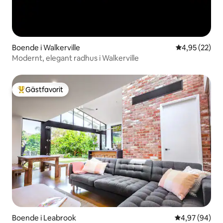
Boende i Walkerville
4,95 av 5 i g
4,95 (22)
Modernt, elegant radhus i Walkerville
Gästfavorit
Populär gästfavorit
Boende i Leabrook
4,97 av 5 i g
4,97 (94)