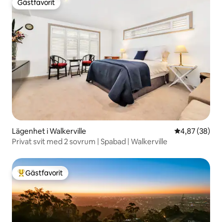
Gästfavorit
Gästfavorit
Lägenhet i Walkerville
4,87 av 5 i g
4,87 (38)
Privat svit med 2 sovrum | Spabad | Walkerville
Gästfavorit
Populär gästfavorit