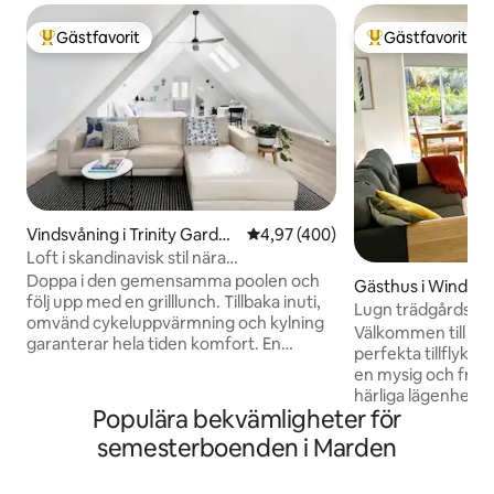
Gästfavorit
Gästfavorit
Populär gästfavorit
Populär gästfavor
Vindsvåning i Trinity Garden
4,97 av 5 i genomsnittligt bet
4,97 (400)
s
Loft i skandinavisk stil nära
kosmopolitiska Norwood Parade
Doppa i den gemensamma poolen och
Gästhus i Windso
följ upp med en grilllunch. Tillbaka inuti,
Lugn trädgårdsretr
omvänd cykeluppvärmning och kylning
Julie's Place
Välkommen till Juli
garanterar hela tiden komfort. En
perfekta tillflykts
bredbilds-TV och Foxtel erbjuder
en mysig och fridfull r
underhållning, med franska linlinne och
härliga lägenhet m
lyxiga ekologiska produkter för
Populära bekvämligheter för
Windsor Gardens, 
bortskämdhet. En lätt kontinental
från den naturskö
semesterboenden i Marden
frukost finns också. Eftersom pentryt
Linear Park-stigen. Oavsett om du är 
inte är utrustat med en spis kan vi
naturälskare eller 
tillhandahålla en bärbar kokplatta för