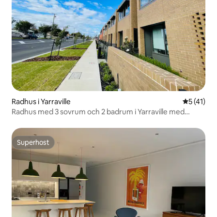
Radhus i Yarraville
5 av 5 i g
5 (41)
Radhus med 3 sovrum och 2 badrum i Yarraville med
säkert garage
Superhost
Superhost