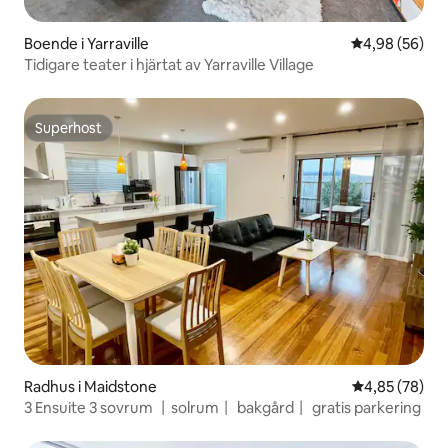
Boende i Yarraville
4,98 av 5 i g
4,98 (56)
Tidigare teater i hjärtat av Yarraville Village
Superhost
Superhost
Radhus i Maidstone
4,85 av 5 i g
4,85 (78)
3 Ensuite 3 sovrum 丨solrum丨 bakgård丨 gratis parkering