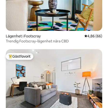
Lägenhet i Footscray
4,86 av 5 i g
4,86 (66)
Trendig Footscray-lägenhet nära CBD
Gästfavorit
Populär gästfavorit