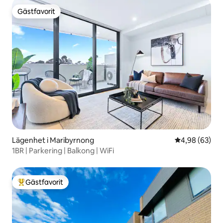
Gästfavorit
Gästfavorit
Lägenhet i Maribyrnong
4,98 av 5 i g
4,98 (63)
1BR | Parkering | Balkong | WiFi
Gästfavorit
Populär gästfavorit