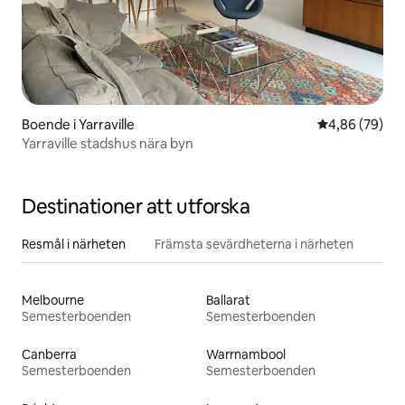
Boende i Yarraville
4,86 av 5 i g
4,86 (79)
Yarraville stadshus nära byn
Destinationer att utforska
Resmål i närheten
Främsta sevärdheterna i närheten
Melbourne
Ballarat
Semesterboenden
Semesterboenden
Canberra
Warrnambool
Semesterboenden
Semesterboenden