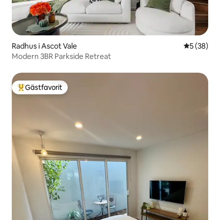
Radhus i Ascot Vale
5 av 5 i g
5 (38)
Modern 3BR Parkside Retreat
Gästfavorit
Populär gästfavorit