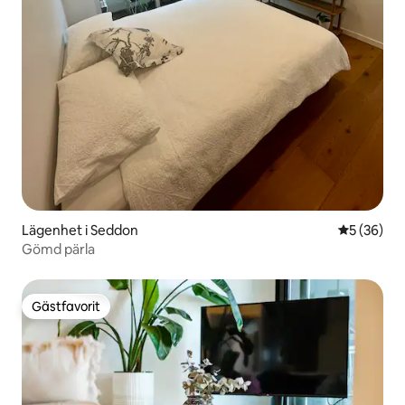
Lägenhet i Seddon
5 av 5 i g
5 (36)
Gömd pärla
Gästfavorit
Gästfavorit