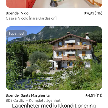
Boende i Vigo
4,93 av 5 i ge
4,93 (116)
Casa al Vicolo [nära Gardasjön]
Superhost
Superhost
Boende i Santa Margherita
4,91 av 5 i g
4,91 (111)
B&B Cà Ulivi ~ Komplett lägenhet
Lägenheter med luftkonditionering