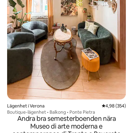
Lägenhet i Verona
4,98 av 5 i ge
4,98 (354)
Boutique-lägenhet • Balkong • Ponte Pietra
Andra bra semesterboenden nära
Museo di arte moderna e