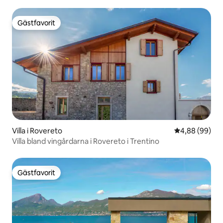
Gästfavorit
Gästfavorit
Villa i Rovereto
4,88 av 5 i g
4,88 (99)
Villa bland vingårdarna i Rovereto i Trentino
Gästfavorit
Gästfavorit