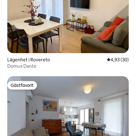
Lägenhet i Rovereto
4,93 av 5 i g
4,93 (30)
Domus Dante
Gästfavorit
Gästfavorit