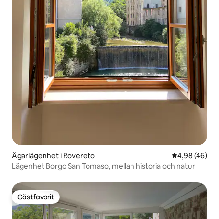
Ägarlägenhet i Rovereto
4,98 av 5 i g
4,98 (46)
Lägenhet Borgo San Tomaso, mellan historia och natur
Gästfavorit
Gästfavorit