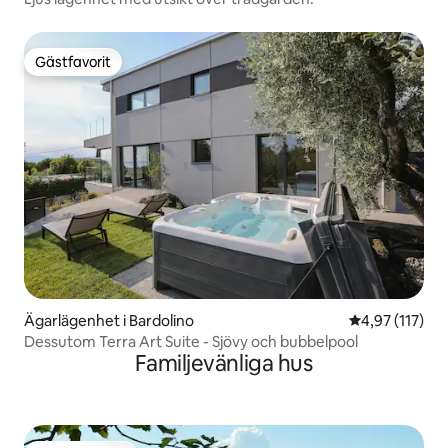
Gästfavorit
Gästfavorit
Ägarlägenhet i Bardolino
4,97 av 5 i ge
4,97 (117)
Dessutom Terra Art Suite - Sjövy och bubbelpool
Familjevänliga hus