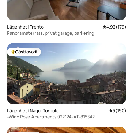
Lägenhet i Trento
4,92 av 5 i ge
4,92 (179)
Panoramaterrass, privat garage, parkering
Gästfavorit
Populär gästfavorit
Lägenhet i Nago–Torbole
5 av 5 i ge
5 (190)
-Wind Rose Apartments 022124-AT-815342