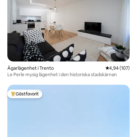
Ägarlägenhet i Trento
4,94 av 5 i ge
4,94 (107)
Le Perle mysig lägenhet i den historiska stadskärnan
Gästfavorit
Populär gästfavorit