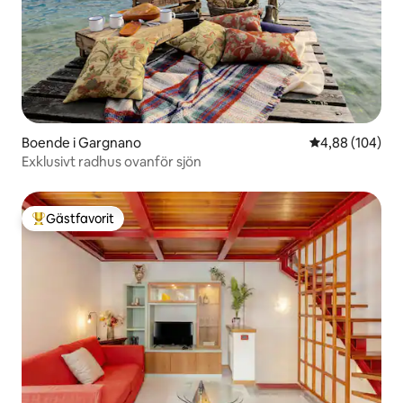
Boende i Gargnano
4,88 av 5 i ge
4,88 (104)
Exklusivt radhus ovanför sjön
Gästfavorit
Populär gästfavorit