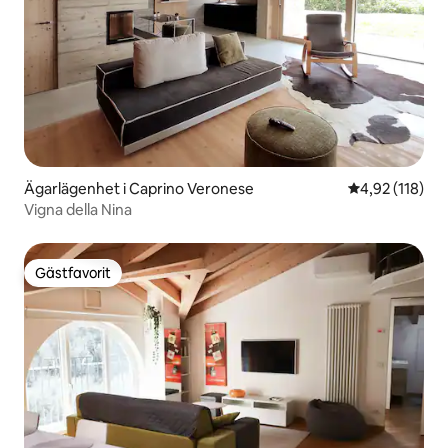
Ägarlägenhet i Caprino Veronese
4,92 av 5 i ge
4,92 (118)
Vigna della Nina
Gästfavorit
Gästfavorit