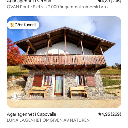
Ägarlägenhet i Verona
4,83 av 5 i ge
4,83 (206)
OVAN Ponte Pietra • 2 000 år gammal romersk bro •
UTSIKT
Gästfavorit
Populär gästfavorit
Ägarlägenhet i Capovalle
4,95 av 5 i ge
4,95 (269)
LUNA LÄGENHET OMGIVEN AV NATUREN