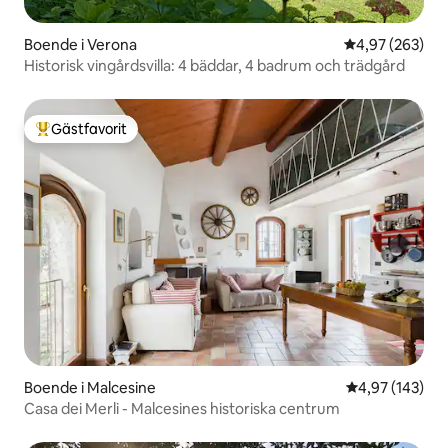
Boende i Verona
4,97 av 5 i ge
4,97 (263)
Historisk vingårdsvilla: 4 bäddar, 4 badrum och trädgård
Gästfavorit
Populär gästfavorit
Boende i Malcesine
4,97 av 5 i ge
4,97 (143)
Casa dei Merli - Malcesines historiska centrum