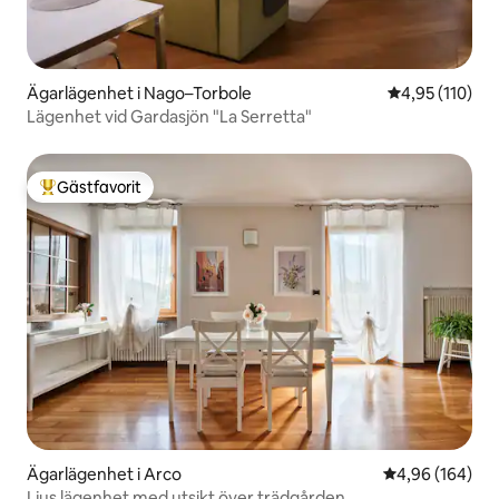
Ägarlägenhet i Nago–Torbole
4,95 av 5 i ge
4,95 (110)
Lägenhet vid Gardasjön "La Serretta"
Gästfavorit
Populär gästfavorit
Ägarlägenhet i Arco
4,96 av 5 i ge
4,96 (164)
Ljus lägenhet med utsikt över trädgården.