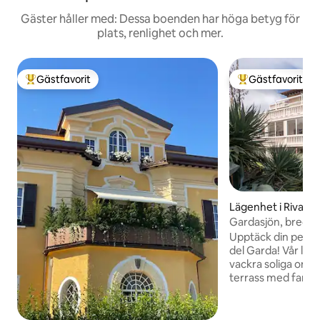
Gäster håller med: Dessa boenden har höga betyg för
plats, renlighet och mer.
Gästfavorit
Gästfavorit
Populär gästfavorit
Populär gästfavor
Lägenhet i Riva de
Gardasjön, bred te
Upptäck din perfekt
del Garda! Vår läg
vackra soliga omgi
terrass med fantas
bergen. Utrustad 
bekvämligheter, fr
ett utrustat kök, 