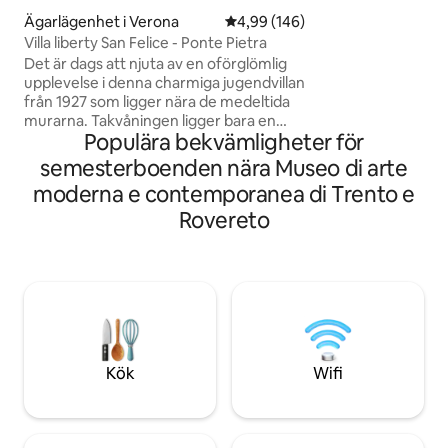
avkoppling. Med l
Ägarlägenhet i Verona
4,99 av 5 i genomsnittligt bety
4,99 (146)
(endast i vardags
Villa liberty San Felice - Ponte Pietra
och gratis wifi kom
Det är dags att njuta av en oförglömlig
vara felfri. Dessut
upplevelse i denna charmiga jugendvillan
förvaring för cykl
från 1927 som ligger nära de medeltida
Välj komfort och s
murarna. Takvåningen ligger bara en
semestern!
Populära bekvämligheter för
kort promenad från Pietra-bron (400
meter), den romerska teatern, Duomo,
semesterboenden nära Museo di arte
Capitular-biblioteket och kyrkorna San
moderna e contemporanea di Trento e
Stefano och San Giorgio. Du kommer att
njuta av en fantastisk utsikt över Castel
Rovereto
Sant’Angelo. Lägenheten är perfekt för
dem som vill njuta av staden i en
avkopplande miljö samtidigt som de är
nära den historiska stadskärnan.
@veronaluxuryapartment
Kök
Wifi