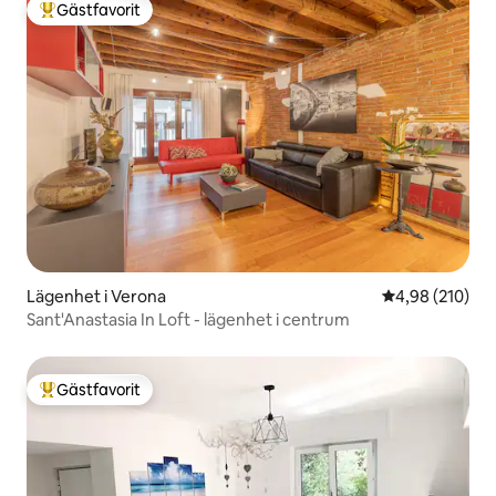
Gästfavorit
Populär gästfavorit
Lägenhet i Verona
4,98 av 5 i ge
4,98 (210)
Sant'Anastasia In Loft - lägenhet i centrum
Gästfavorit
Populär gästfavorit