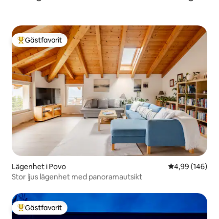
Gästfavorit
Populär gästfavorit
Lägenhet i Povo
4,99 av 5 i ge
4,99 (146)
Stor ljus lägenhet med panoramautsikt
Gästfavorit
Populär gästfavorit