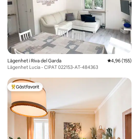
Lägenhet i Riva del Garda
4,96 av 5 i ge
4,96 (155)
Lägenhet Lucia - CIPAT 022153-AT-484363
Gästfavorit
Populär gästfavorit