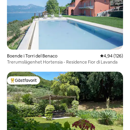
Boende i Torri del Benaco
4,94 av 5 i ge
4,94 (126)
Trerumslägenhet Hortensia - Residence Fior di Lavanda
Gästfavorit
Populär gästfavorit