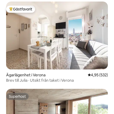
Gästfavorit
Populär gästfavorit
Ägarlägenhet i Verona
4,95 av 5 i ge
4,95 (532)
Brev till Julia · Utsikt från taket i Verona
Superhost
Superhost