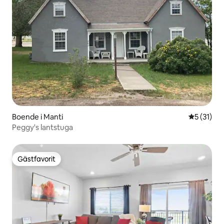
Boende i Manti
5 av 5 i g
5 (31)
Peggy's lantstuga
Gästfavorit
Gästfavorit