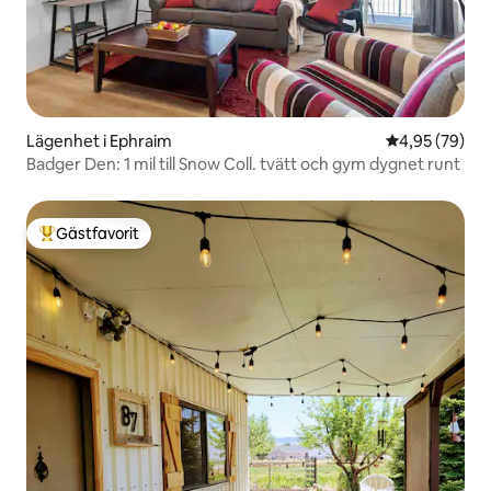
Lägenhet i Ephraim
4,95 av 5 i g
4,95 (79)
Badger Den: 1 mil till Snow Coll. tvätt och gym dygnet runt
Gästfavorit
Populär gästfavorit