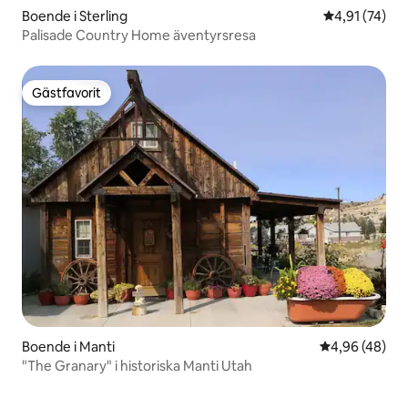
Boende i Sterling
4,91 av 5 i g
4,91 (74)
Palisade Country Home äventyrsresa
Gästfavorit
Gästfavorit
Boende i Manti
4,96 av 5 i g
4,96 (48)
"The Granary" i historiska Manti Utah