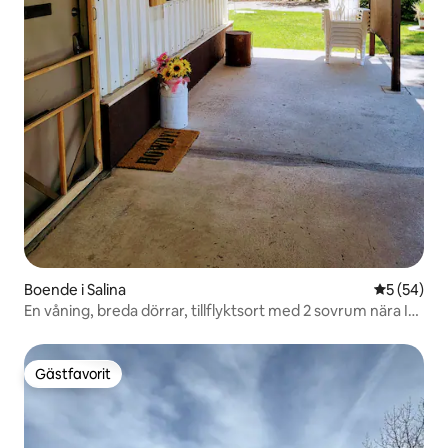
Boende i Salina
5 av 5 i g
5 (54)
En våning, breda dörrar, tillflyktsort med 2 sovrum nära I-
70
Gästfavorit
Gästfavorit