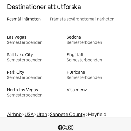
Destinationer att utforska
Resmål i närheten
Främsta sevärdheterna i närheten
Las Vegas
Sedona
Semesterboenden
Semesterboenden
Salt Lake City
Flagstaff
Semesterboenden
Semesterboenden
Park City
Hurricane
Semesterboenden
Semesterboenden
North Las Vegas
Visa mer
Semesterboenden
Airbnb
USA
Utah
Sanpete County
Mayfield