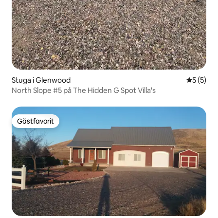
Stuga i Glenwood
5 av 5 i 
5 (5)
North Slope #5 på The Hidden G Spot Villa's
Gästfavorit
Gästfavorit