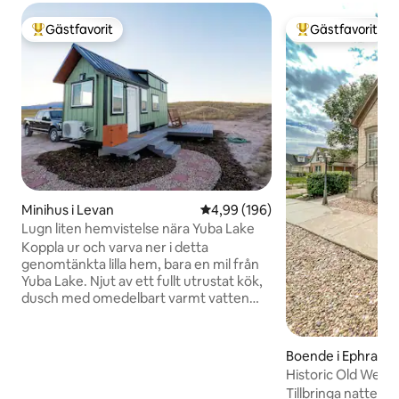
Gästfavorit
Gästfavorit
Populär gästfavorit
Populär gästfavor
Minihus i Levan
4,99 av 5 i genomsnittligt bety
4,99 (196)
Lugn liten hemvistelse nära Yuba Lake
Koppla ur och varva ner i detta
genomtänkta lilla hem, bara en mil från
Yuba Lake. Njut av ett fullt utrustat kök,
dusch med omedelbart varmt vatten
och luftkonditionering + värme för
komfort året runt. Njut av en ren och
mysig estetik bara 5 minuter från
Boende i Ephraim
motorvägen. Tillbringa dina dagar med
Historic Old West C
vandring, båtliv eller simning, återvänd
College
Tillbringa natten i FÄN