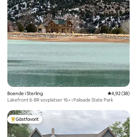
Boende i Sterling
4,92 av 5 i g
4,92 (38)
Lakefront 6-BR sovplatser 16+ i Palisade State Park
Gästfavorit
Populär gästfavorit