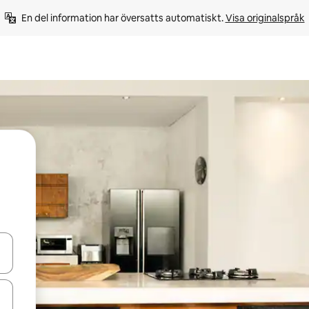
En del information har översatts automatiskt. 
Visa originalspråk
d upp- och nedåtpilarna eller utforska genom att trycka eller svepa.