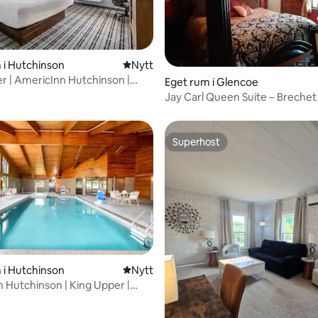
på
 i Hutchinson
Nytt ställe att bo på
Nytt
r | AmericInn Hutchinson |
Eget rum i Glencoe
ngen
Jay Carl Queen Suite – Brechet 
Glencoe
Superhost
Superhost
tligt betyg, 26 omdömen
 i Hutchinson
Nytt ställe att bo på
Nytt
 Hutchinson | King Upper |
 7