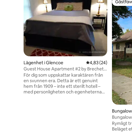
Gästfavo
Gästfavo
Lägenhet i Glencoe
4,83 av 5 i genomsnit
4,83 (24)
Guest House Apartment #2 by Brechet
Inn, Glencoe
För dig som uppskattar karaktären från
en svunnen era. Detta är ett genuint
hem från 1909 – inte ett sterilt hotell –
med personligheten och egenheterna
hos ett historiskt boende. Vi ser fram
emot att dela denna unika restaurering
med dig. Boendet ligger på 2:a våningen
Bungalow 
och rymmer 6 personer i 2 kingsize-
Bungalow 
sängar och 2 enkelsängar. Baspriset är 1
Bröllops
Rymligt t
person/1 säng; + 25 $ per extra gäst.
Beläget e
Ange dina sängbehov vid bokning. Obs: