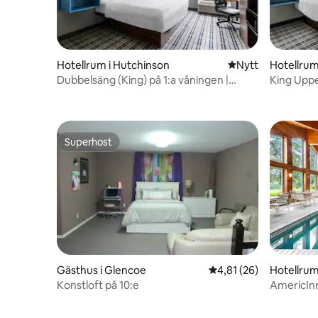
Hotellrum i Hutchinson
Nytt ställe att bo 
Nytt
Hotellrum
Dubbelsäng (King) på 1:a våningen |
King Uppe
AmericInn Hutchinson | Inomhuspool
Övervåni
Superhost
Superhost
Gästhus i Glencoe
4,81 av 5 i genomsnit
4,81 (26)
Hotellrum
Konstloft på 10:e
AmericInn
Near Hwy