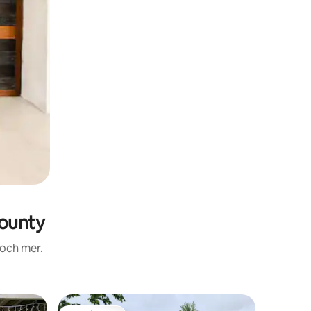
ounty
 och mer.
Boende i