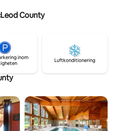
från Crow River Winery, Luce Line Trail,
ort för
sjöar, shopping och lokala restauranger.
cLeod County
arkering inom
Luftkonditionering
tigheten
unty