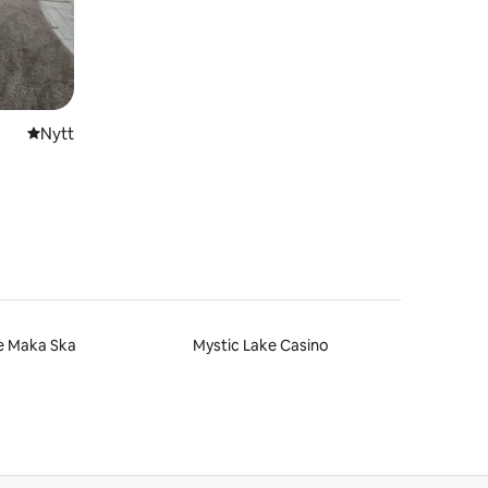
Nytt ställe att bo på
Nytt
e Maka Ska
Mystic Lake Casino