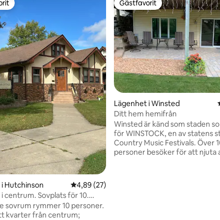
rit
Gästfavorit
rit
Gästfavorit
Lägenhet i Winsted
tligt betyg, 24 omdömen
Ditt hem hemifrån
Winsted är känd som staden so
för WINSTOCK, en av statens s
Country Music Festivals. Över 10 000
personer besöker för att njuta 
klasshandlingar och kul. Vi ligger bara 45
minuter från centrala Minneapo
minuter eller mindre från fyra 
i Hutchinson
4,89 av 5 i genomsnittligt betyg, 27 omdöm
4,89 (27)
vingårdar som erbjuder turer o
i centrum. Sovplats för 10.
vinprovning. Även flera privatägda
förberedelseområde!
re sovrum rymmer 10 personer.
bryggerier erbjuder bra öl att p
tt kvarter från centrum;
Lokala äppelodlingar erbjuder 