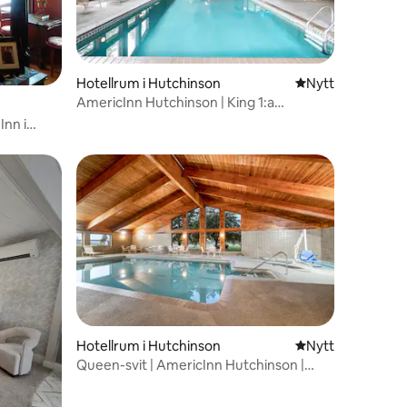
Hotellrum i Hutchinson
Nytt ställe att bo 
Nytt
AmericInn Hutchinson | King 1:a
våningen | Bubbelpool
Inn i
Hotellrum i Hutchinson
Nytt ställe att bo 
Nytt
Queen-svit | AmericInn Hutchinson |
Bubbelpool