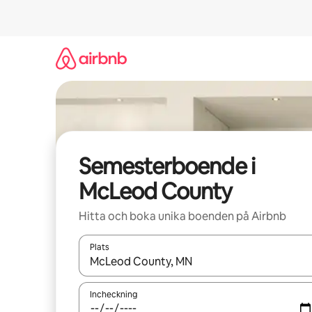
Hoppa
till
innehåll
Semesterboende i
McLeod County
Hitta och boka unika boenden på Airbnb
Plats
När resultaten är tillgängliga kan du navigera me
Incheckning