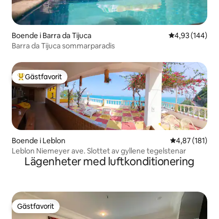
Boende i Barra da Tijuca
4,93 av 5 i ge
4,93 (144)
Barra da Tijuca sommarparadis
Gästfavorit
Populär gästfavorit
Boende i Leblon
4,87 av 5 i ge
4,87 (181)
Leblon Niemeyer ave. Slottet av gyllene tegelstenar
Lägenheter med luftkonditionering
Gästfavorit
Gästfavorit