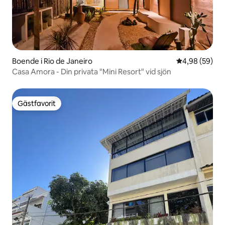
Boende i Rio de Janeiro
4,98 av 5 i g
4,98 (59)
Casa Amora - Din privata "Mini Resort" vid sjön
Gästfavorit
Gästfavorit