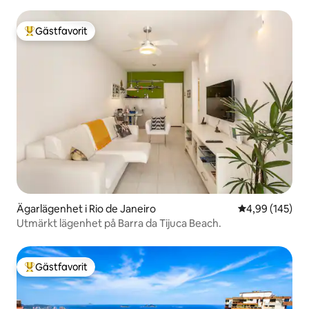
Gästfavorit
Populär gästfavorit
Ägarlägenhet i Rio de Janeiro
4,99 av 5 i ge
4,99 (145)
Utmärkt lägenhet på Barra da Tijuca Beach.
Gästfavorit
Populär gästfavorit