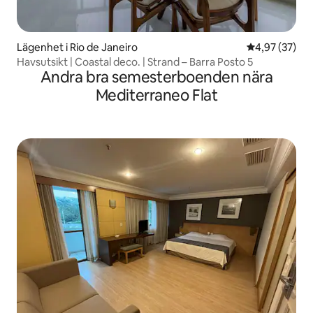
Lägenhet i Rio de Janeiro
4,97 av 5 i g
4,97 (37)
Havsutsikt | Coastal deco. | Strand – Barra Posto 5
Andra bra semesterboenden nära
Mediterraneo Flat