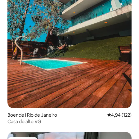
Boende i Rio de Janeiro
4,94 av 5 i ge
4,94 (122)
Casa do alto VG