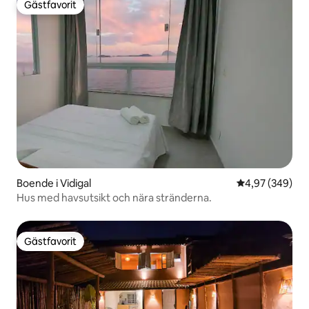
Gästfavorit
Gästfavorit
Boende i Vidigal
4,97 av 5 i ge
4,97 (349)
Hus med havsutsikt och nära stränderna.
Gästfavorit
Gästfavorit