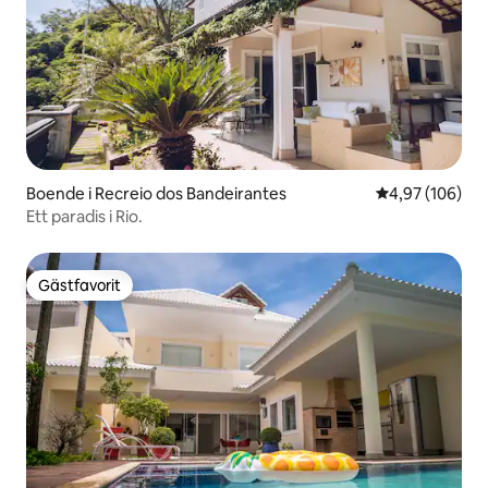
Boende i Recreio dos Bandeirantes
4,97 av 5 i ge
4,97 (106)
Ett paradis i Rio.
Gästfavorit
Gästfavorit