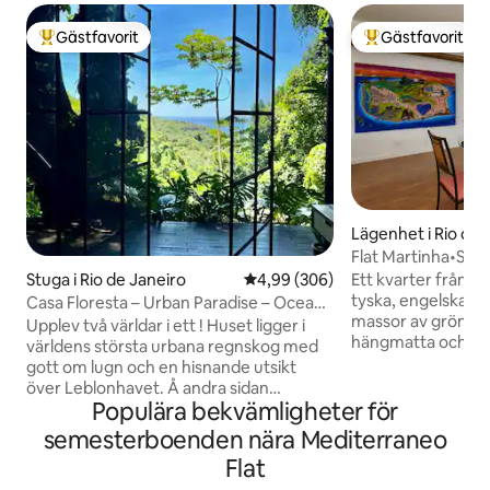
Gästfavorit
Gästfavorit
Populär gästfavorit
Populär gästfavor
Lägenhet i Rio de 
Flat Martinha•Stra
i Barra
Ett kvarter från s
Stuga i Rio de Janeiro
4,99 av 5 i genomsnittligt bety
4,99 (306)
tyska, engelska och spans
Casa Floresta – Urban Paradise – Ocean
massor av grönska
View
Upplev två världar i ett ! Huset ligger i
hängmatta och mo
världens största urbana regnskog med
vardagsrum med b
gott om lugn och en hisnande utsikt
split. Sovrum med
över Leblonhavet. Å andra sidan
och kassaskåp. Ägarlägenhet med
Populära bekvämligheter för
kommer du att vara 2 km från asfalten
uppvärmd pool, ba
och 20 minuter med bil från Leblon
semesterboenden nära Mediterraneo
livsmedelsbutik och pa
beach. Stadsfullmäktige Vill du ha lugn
Flat
läge: nära markna
och natur ? Stanna hemma. Vill du bege
strand, med tillgå