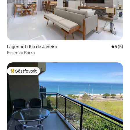
Lägenhet i Rio de Janeiro
5 av 5 i 
5 (5)
Essenza Barra
Gästfavorit
Populär gästfavorit