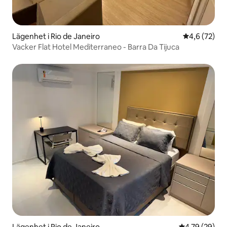
Lägenhet i Rio de Janeiro
4,6 av 5 i g
4,6 (72)
Vacker Flat Hotel Mediterraneo - Barra Da Tijuca
Lägenhet i Rio de Janeiro
4,79 av 5 i g
4,79 (29)