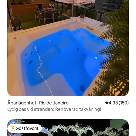
Ägarlägenhet i Rio de Janeiro
4,93 av 5 i ge
4,93 (150)
Lyxig oas vid stranden: Renoverad takvåning!
Gästfavorit
Populär gästfavorit