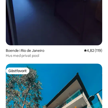
Boende i Rio de Janeiro
4,82 av 5 i ge
4,82 (119)
Hus med privat pool
Gästfavorit
Gästfavorit