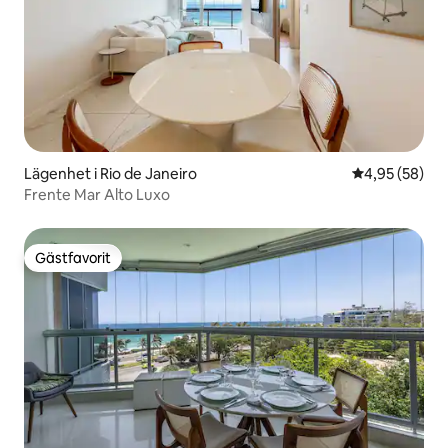
Lägenhet i Rio de Janeiro
4,95 av 5 i g
4,95 (58)
Frente Mar Alto Luxo
Gästfavorit
Gästfavorit