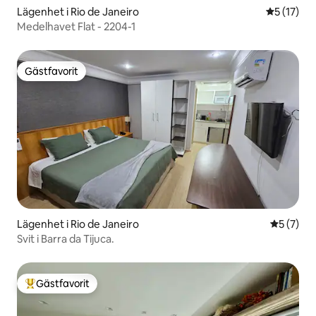
Lägenhet i Rio de Janeiro
5 av 5 i g
5 (17)
Medelhavet Flat - 2204-1
Gästfavorit
Gästfavorit
Lägenhet i Rio de Janeiro
5 av 5 i 
5 (7)
Svit i Barra da Tijuca.
Gästfavorit
Populär gästfavorit