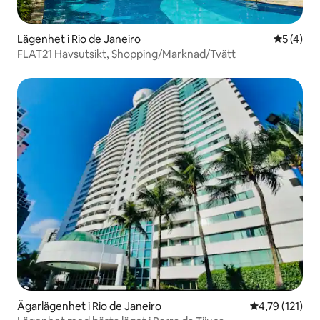
Lägenhet i Rio de Janeiro
5 av 5 i 
5 (4)
FLAT21 Havsutsikt, Shopping/Marknad/Tvätt
Ägarlägenhet i Rio de Janeiro
4,79 av 5 i g
4,79 (121)