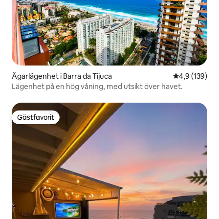
Ägarlägenhet i Barra da Tijuca
4,9 av 5 i ge
4,9 (139)
Lägenhet på en hög våning, med utsikt över havet.
Gästfavorit
Gästfavorit