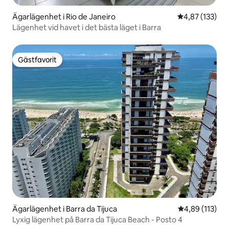
Ägarlägenhet i Rio de Janeiro
4,87 av 5 i ge
4,87 (133)
Lägenhet vid havet i det bästa läget i Barra
Gästfavorit
Gästfavorit
Ägarlägenhet i Barra da Tijuca
4,89 av 5 i ge
4,89 (113)
Lyxig lägenhet på Barra da Tijuca Beach - Posto 4