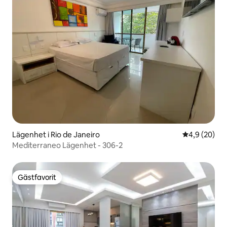
Lägenhet i Rio de Janeiro
4,9 av 5 i g
4,9 (20)
Mediterraneo Lägenhet - 306-2
Gästfavorit
Gästfavorit