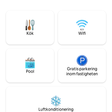
dig in på stigar och vattenfall ? Utforska
BRT, Uber och taxibåt. ⭐ PERFEKT
området. Vill du ha strand, hektisk och
Par • Små familjer 
människor? Hämta din bil och kör i ett
Distansarbete + fri
par minuter. Det perfekta är att ha en bil
för att få tillgång till fastigheten. Jag kan
värva förare.
Kök
Wifi
Gratis parkering
Pool
inom fastigheten
Luftkonditionering