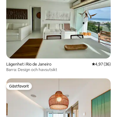
Lägenhet i Rio de Janeiro
4,97 av 5 i g
4,97 (36)
Barra: Design och havsutsikt
Gästfavorit
Gästfavorit