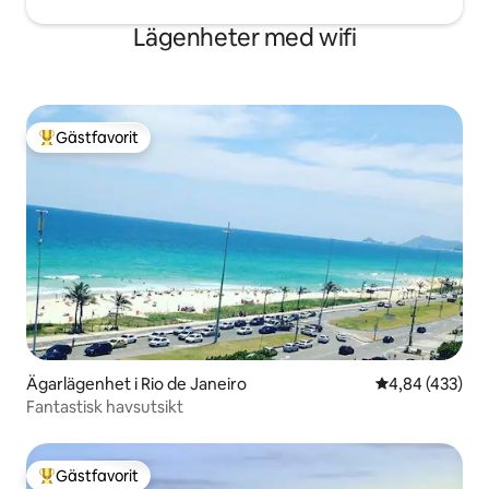
Lägenheter med wifi
Gästfavorit
Populär gästfavorit
Ägarlägenhet i Rio de Janeiro
4,84 av 5 i ge
4,84 (433)
Fantastisk havsutsikt
Gästfavorit
Populär gästfavorit