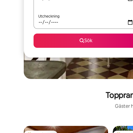
Utcheckning
Sök
Toppran
Gäster h