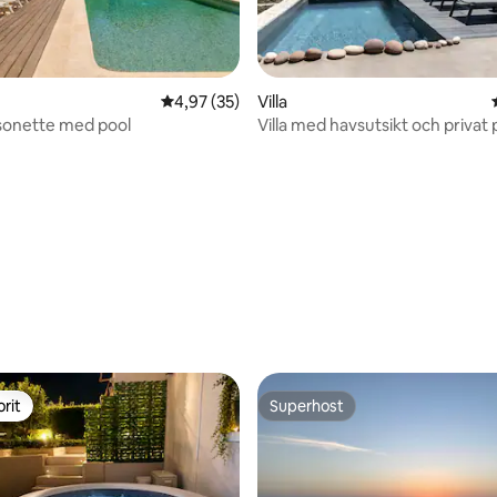
4,97 av 5 i genomsnittligt betyg, 35 omdöm
4,97 (35)
Villa
sonette med pool
Villa med havsutsikt och privat 
tligt betyg, 55 omdömen
rit
Superhost
rit
Superhost