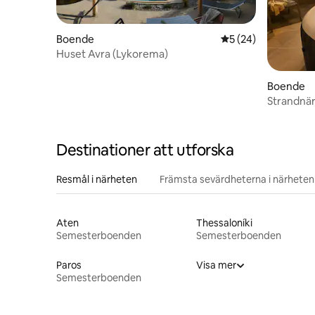
Boende
5 av 5 i genomsnit
5 (24)
Huset Avra (Lykorema)
Boende
Strandnär
havsutsikt
Destinationer att utforska
Resmål i närheten
Främsta sevärdheterna i närheten
Aten
Thessaloníki
Semesterboenden
Semesterboenden
Paros
Visa mer
Semesterboenden