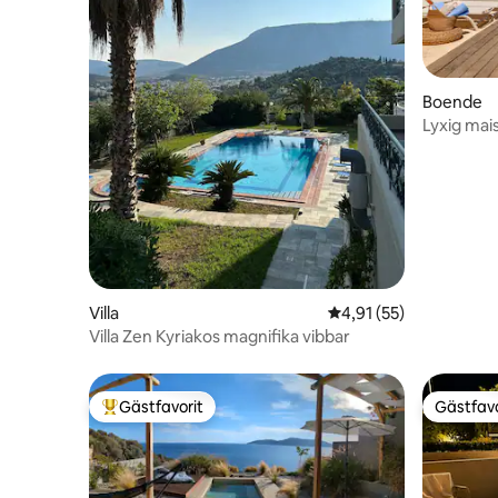
Boende
Lyxig mai
Villa
4,91 av 5 i genomsnit
4,91 (55)
Villa Zen Kyriakos magnifika vibbar
Gästfavorit
Gästfavo
Populär gästfavorit
Gästfavo