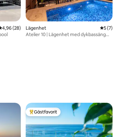
en
4,96 av 5 i genomsnittligt betyg, 28 omdömen
4,96 (28)
Lägenhet
5 av 5 i genomsni
5 (7)
pool
Atelier 10 | Lägenhet med dykbassäng
och utsikt över Akropolis
Gästfavorit
Populär gästfavorit