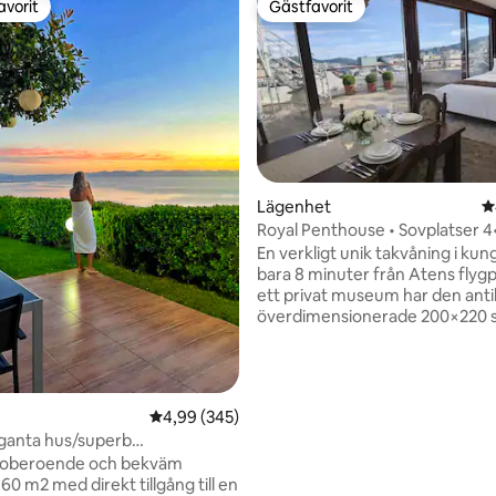
avorit
Gästfavorit
gästfavorit
Gästfavorit
ligt betyg, 601 omdömen
Lägenhet
4
Royal Penthouse • Sovplatser 4
från flygplatsen
En verkligt unik takvåning i kungl
bara 8 minuter från Atens flyg
ett privat museum har den anti
överdimensionerade 200×220 s
stor privat terrass och tillgång ti
för panoramautsikt och
flygplansspaning. Perfekt för fa
med gott om utrymme och kar
4,99 av 5 i genomsnittligt betyg, 345 omdöm
4,99 (345)
du inte hittar någon annanstans
eganta hus/superb
området. Glasdörrar översvä
t/nära flygplatsen
n oberoende och bekväm
utrymmet med naturligt ljus oc
60 m2 med direkt tillgång till en
den öppna himlen – en unik vis