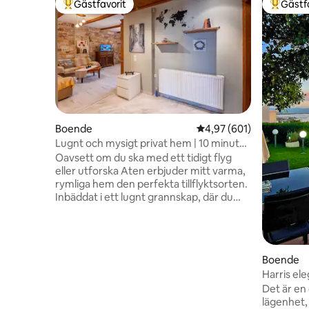
Gästfavorit
Gästf
Populär gästfavorit
Populär 
Boende
4,97 av 5 i genomsnitt
4,97 (601)
Lugnt och mysigt privat hem | 10 minuter
från flygplatsen
Oavsett om du ska med ett tidigt flyg
eller utforska Aten erbjuder mitt varma,
rymliga hem den perfekta tillflyktsorten.
Inbäddat i ett lugnt grannskap, där du
kan koppla av helt och hållet samtidigt
som du har tillgång till allt. 10 minuters
bilresa från Atens flygplats, 5 minuter
från tunnelbanestationen, vilket ger dig
Boende
tillgång till centrala Aten och vidare.
Harris el
Utrustat med alla bekvämligheter för en
havsutsik
Det är e
stressfri, bekväm vistelse. Perfekt för
lägenhet, 
resenärer, familjer och expo-deltagare