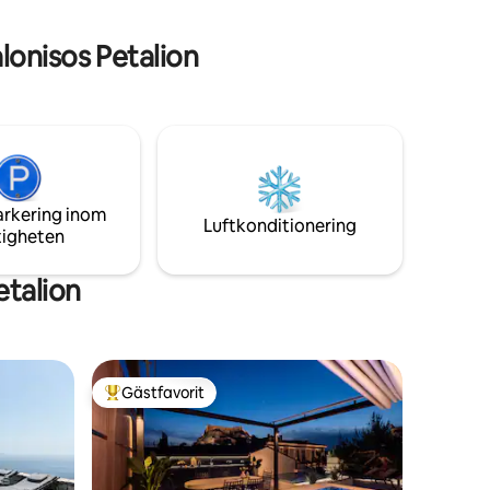
sällsynt
privat parkering på fastigheten!
onisos Petalion
arkering inom
Luftkonditionering
tigheten
talion
Gästfavorit
Populär gästfavorit