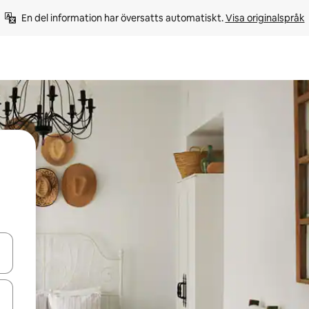
En del information har översatts automatiskt. 
Visa originalspråk
d upp- och nedåtpilarna eller utforska genom att trycka eller svepa.