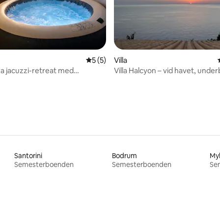
tligt betyg, 24 omdömen
5 av 5 i genomsnittligt betyg, 5 omdöm
5 (5)
Villa
a jacuzzi-retreat med
Villa Halcyon – vid havet, under
, gå överallt
Santorini
Bodrum
My
Semesterboenden
Semesterboenden
Se