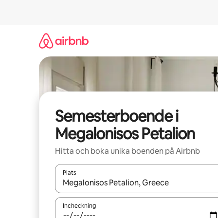
Hoppa
till
innehåll
Semesterboende i
Megalonisos Petalion
Hitta och boka unika boenden på Airbnb
Plats
När resultaten är tillgängliga kan du navigera me
Incheckning