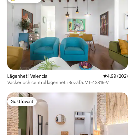
Populär gästfavorit
Lägenhet i Valencia
4,99 av 5 i ge
4,99 (202)
Vacker och central lägenhet i Ruzafa. VT-42815-V
Gästfavorit
Gästfavorit