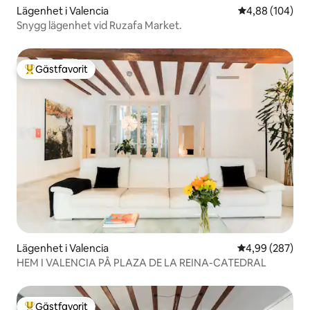
Lägenhet i Valencia
4,88 av 5 i ge
4,88 (104)
Snygg lägenhet vid Ruzafa Market.
Gästfavorit
Populär gästfavorit
Lägenhet i Valencia
4,99 av 5 i ge
4,99 (287)
HEM I VALENCIA PÅ PLAZA DE LA REINA-CATEDRAL
Gästfavorit