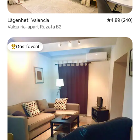
Lägenhet i Valencia
4,89 av 5 i ge
4,89 (240)
Valquiria-apart Ruzafa B2
Gästfavorit
Populär gästfavorit