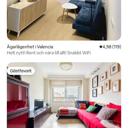
Ägarlägenhet i Valencia
4,98 av 5 i ge
4,98 (119)
Helt nytt! Rent och nära till allt! Snabbt WiFi
Gästfavorit
Gästfavorit