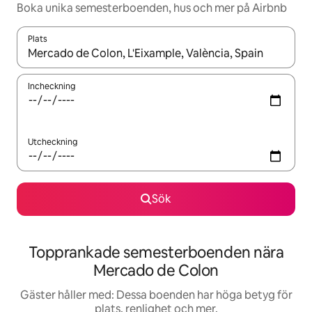
Boka unika semesterboenden, hus och mer på Airbnb
Plats
När resultaten är tillgängliga kan du navigera med upp- och ned
Incheckning
Utcheckning
Sök
Topprankade semesterboenden nära
Mercado de Colon
Gäster håller med: Dessa boenden har höga betyg för
plats, renlighet och mer.