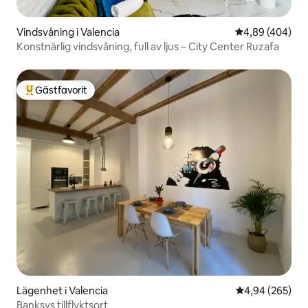
Vindsvåning i Valencia
4,89 av 5 i ge
4,89 (404)
Konstnärlig vindsvåning, full av ljus – City Center Ruzafa
Gästfavorit
Populär gästfavorit
Lägenhet i Valencia
4,94 av 5 i ge
4,94 (265)
Banksys tillflyktsort