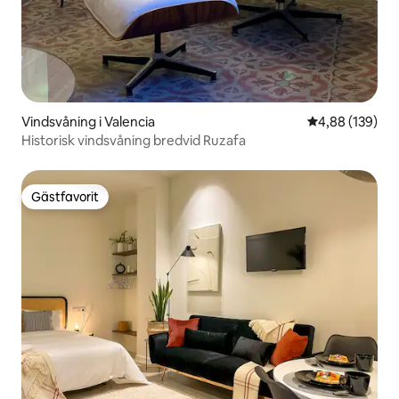
Vindsvåning i Valencia
4,88 av 5 i ge
4,88 (139)
Historisk vindsvåning bredvid Ruzafa
Gästfavorit
Gästfavorit