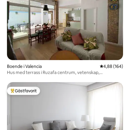
Boende i Valencia
4,88 av 5 i ge
4,88 (164)
Hus med terrass i Ruzafa centrum, vetenskap,
Oceanográfic
Gästfavorit
Populär gästfavorit