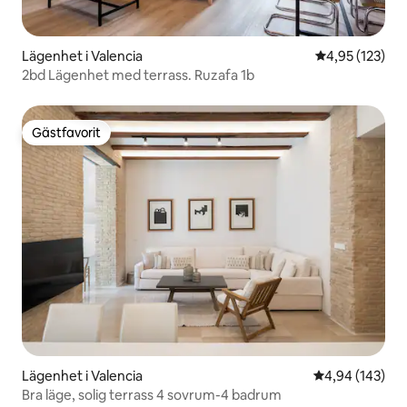
Lägenhet i Valencia
4,95 av 5 i ge
4,95 (123)
2bd Lägenhet med terrass. Ruzafa 1b
Gästfavorit
Gästfavorit
Lägenhet i Valencia
4,94 av 5 i ge
4,94 (143)
Bra läge, solig terrass 4 sovrum-4 badrum