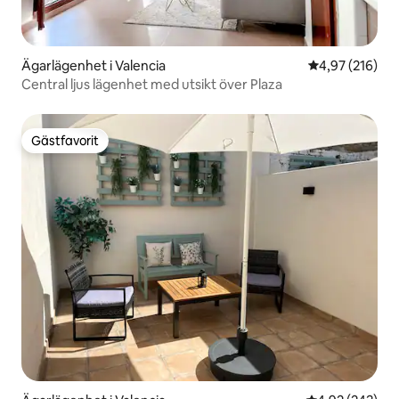
Ägarlägenhet i Valencia
4,97 av 5 i ge
4,97 (216)
Central ljus lägenhet med utsikt över Plaza
Gästfavorit
Gästfavorit