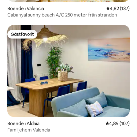
Boende i Valencia
4,82 av 5 i ge
4,82 (137)
Cabanyal sunny beach A/C 250 meter från stranden
Gästfavorit
Gästfavorit
Boende i Aldaia
4,89 av 5 i ge
4,89 (107)
Familjehem Valencia