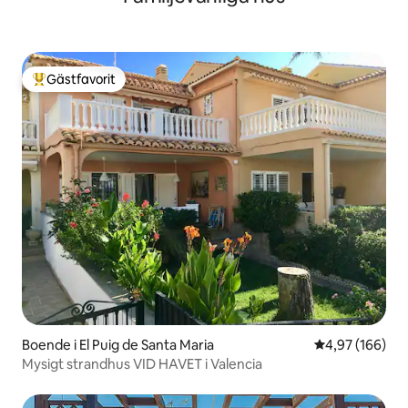
Gästfavorit
Populär gästfavorit
Boende i El Puig de Santa Maria
4,97 av 5 i ge
4,97 (166)
Mysigt strandhus VID HAVET i Valencia