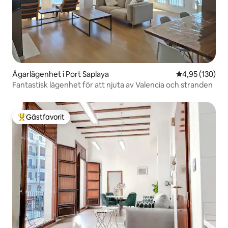
Ägarlägenhet i Port Saplaya
4,95 av 5 i ge
4,95 (130)
Fantastisk lägenhet för att njuta av Valencia och stranden
Gästfavorit
Populär gästfavorit