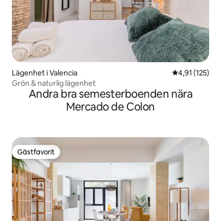
Lägenhet i Valencia
4,91 av 5 i ge
4,91 (125)
Grön & naturlig lägenhet
Andra bra semesterboenden nära
Mercado de Colon
Gästfavorit
Gästfavorit