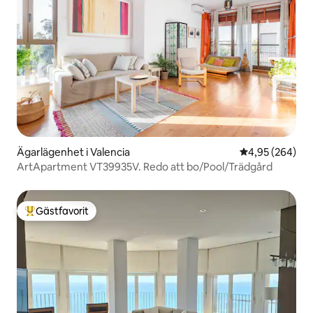
Ägarlägenhet i Valencia
4,95 av 5 i ge
4,95 (264)
ArtApartment VT39935V. Redo att bo/Pool/Trädgård
Gästfavorit
Populär gästfavorit