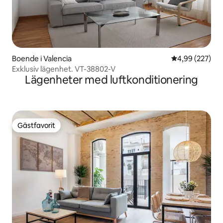
Boende i Valencia
4,99 av 5 i ge
4,99 (227)
Exklusiv lägenhet. VT-38802-V
Lägenheter med luftkonditionering
Gästfavorit
Gästfavorit