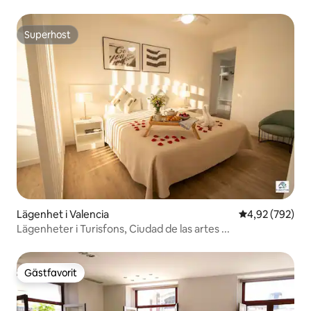
Superhost
Superhost
Lägenhet i Valencia
4,92 av 5 i ge
4,92 (792)
Lägenheter i Turisfons, Ciudad de las artes ...
Gästfavorit
Gästfavorit