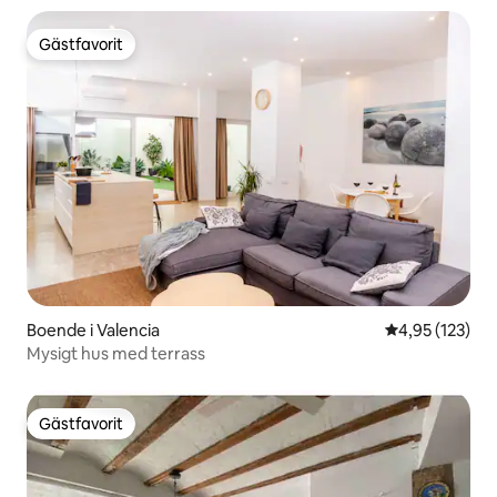
Gästfavorit
Gästfavorit
Boende i Valencia
4,95 av 5 i ge
4,95 (123)
Mysigt hus med terrass
Gästfavorit
Gästfavorit