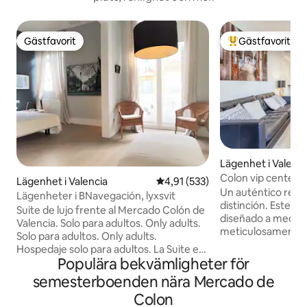
Gästfavorit
Gästfavorit
Gästfavorit
Populär gästfavor
Lägenhet i Valenci
Colon vip center v
Lägenhet i Valencia
4,91 av 5 i genomsnittligt bet
4,91 (533)
Luxury apar...
Un auténtico refu
Lägenheter i BNavegación, lyxsvit
distinción. Este elegante apartamento,
Suite de lujo frente al Mercado Colón de
diseñado a medida
Valencia. Solo para adultos. Only adults.
meticulosamente 
Solo para adultos. Only adults.
ofrecer un equilib
Hospedaje solo para adultos. La Suite es
sofisticación y fu
Populära bekvämligheter för
de espacios muy amplios totalmente
dispone de conex
independiente, es un espacio único, de
semesterboenden nära Mercado de
por fibra óptica ul
techos muy altos y recien reformado. Es
electrodomésticos
Colon
un alojamiento entero, un espacio de