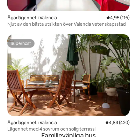
Ägarlägenhet i Valencia
4,95 av 5 i ge
4,95 (116)
Njut av den bästa utsikten över Valencia vetenskapsstad
Superhost
Superhost
Ägarlägenhet i Valencia
4,83 av 5 i ge
4,83 (420)
Lägenhet med 4 sovrum och solig terrass!
Familjevänliga hus