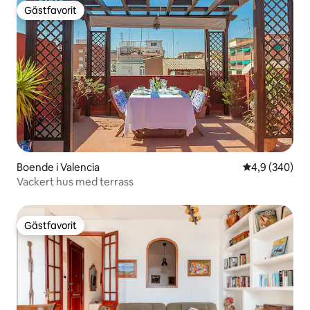
Gästfavorit
Gästfavorit
Boende i Valencia
4,9 av 5 i ge
4,9 (340)
Vackert hus med terrass
Gästfavorit
Gästfavorit