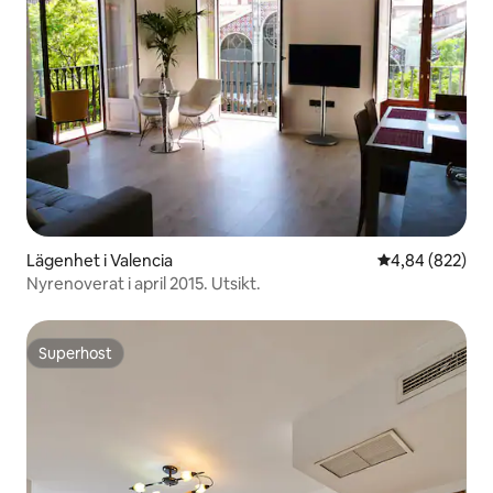
Lägenhet i Valencia
4,84 av 5 i ge
4,84 (822)
Nyrenoverat i april 2015. Utsikt.
Superhost
Superhost