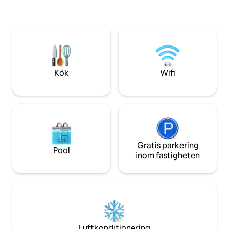
gama, armarios em
máximo nivel, con acceso totalmente
vivienda y persian
independiente y lo primero que llama la
garantizando el m
atención son los techos muy altos; se
descanso y comodi
trata de una suite de lujo con una única
salón de concepto
habitación muy amplia con dos ventanas
complementan co
grandes (desde donde se divisa
despacho ideal par
lateralmente el Mercado Colón) que
profesionales que 
Kök
Wifi
proporcionan una estancia muy alegre y
requieren una con
espaciosa. La única cama es de 180 cm.
en un entorno ser
de ancho y de gran calidad. Junto a la
seguro. Entre sus prestaciones
habitación dispone de un baño de lujo de
adicionales desta
tamaño grande, el otro baño mas
acceso: comedor y 
pequeño está junto a una amplia cocina-
ideal para disfrutar
comedor y cerca del acceso a la Suite.
mañana, momentos
Las calidades son de máximo nivel y la
Gratis parkering
una copa al atard
Pool
decoración es muy alegre y sencilla. La
inom fastigheten
urbano exclusivo. Los huéspedes
zona recibidor entrada a la suite es
disfrutarán de má
amplia y todo tiene su encanto. Los
comodidad, con at
espacios son amplios con tonos claros y
siempre disponibl
alegres. La cocina es de maximo nivel y
Nuestro equipo est
dispone de todo lo necesario y de unos
cualquier consulta
muebles muy elegantes y modernos.
para recomendacio
Cuidamos todos los detalles y no
en taxi, restaurant
Luftkonditionering
queremos os falte nada. En el centro de