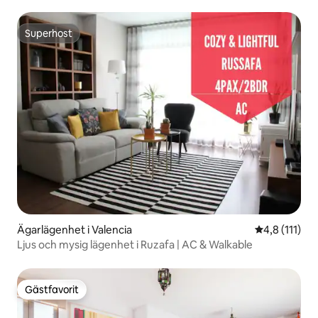
Superhost
Superhost
Ägarlägenhet i Valencia
4,8 av 5 i g
4,8 (111)
Ljus och mysig lägenhet i Ruzafa | AC & Walkable
Gästfavorit
Gästfavorit