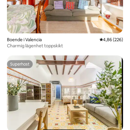
Boende i Valencia
4,86 av 5 i ge
4,86 (226)
Charmig lägenhet toppskikt
Superhost
Superhost