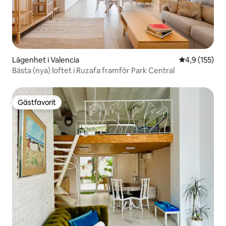
Lägenhet i Valencia
4,9 av 5 i ge
4,9 (155)
Bästa (nya) loftet i Ruzafa framför Park Central
Gästfavorit
Gästfavorit