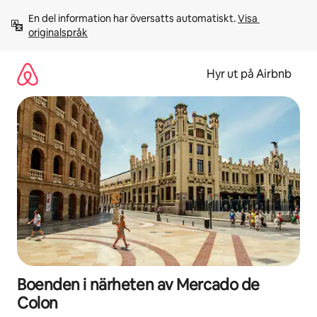
Hoppa
En del information har översatts automatiskt. 
Visa 
till
originalspråk
innehåll
Hyr ut på Airbnb
Boenden i närheten av Mercado de
Colon